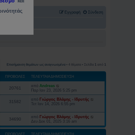
νδεσμο
και
ρινότητάς
Εγγραφή
Σύνδεση
Επισήμανση θεμάτων ως αναγνωσμένα
• 4 θέματα • Σελίδα
1
από
1
ΠΡΟΒΟΛΈΣ
ΤΕΛΕΥΤΑΊΑ ΔΗΜΟΣΊΕΥΣΗ
από
Andreas
20761
Παρ Ιαν 23, 2026 5:25 pm
από
Γιώργος Βλάμης - Ιδρυτής
31582
Τετ Ιαν 14, 2026 6:55 pm
από
Γιώργος Βλάμης - Ιδρυτής
34690
Δευ Δεκ 01, 2025 3:16 am
ΠΡΟΒΟΛΈΣ
ΤΕΛΕΥΤΑΊΑ ΔΗΜΟΣΊΕΥΣΗ