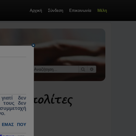
Αρχική
Σύνδεση
Επικοινωνία
Μέλη
οί &
 κοινωνίας,
εκλογές,
Αναζήτηση
Ειδική αναζήτηση
γιατί δεν
ς τους δεν
 συμμετοχή
γο.
 ΕΜΆΣ ΠΟΥ