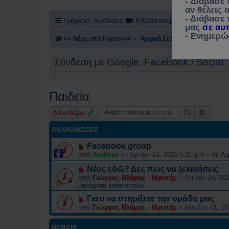
- Διάβασε
αν θέλεις
- Διάβασε 
Γρήγορες συνδέσεις
Τηλεδιάσκεψη
Αίτηση συμμε
μας
σε αυ
- Eνημερώ
>> Nέος στο Forum<<
Αρχική Σελίδα (Home)
Συζη
Σύνδεση με Google, Facebook / Social
Παιδεία
Αναζήτηση
Ειδική
Νέο Θέμα
ΑΝΑΚΟΙΝΏΣΕΙΣ
Facebook group
από
Andreas
»
Παρ Ιαν 23, 2026 5:25 pm
» σε
Αμ
Νέος εδώ? Δες πώς να ξεκινήσεις
από
Γιώργος Βλάμης - Ιδρυτής
»
Τετ Ιαν 14, 20
μηνύματα επισκεπτών
Γιατί να στηρίξετε την ομάδα μας
από
Γιώργος Βλάμης - Ιδρυτής
»
Δευ Δεκ 01, 2
ΘΈΜΑΤΑ