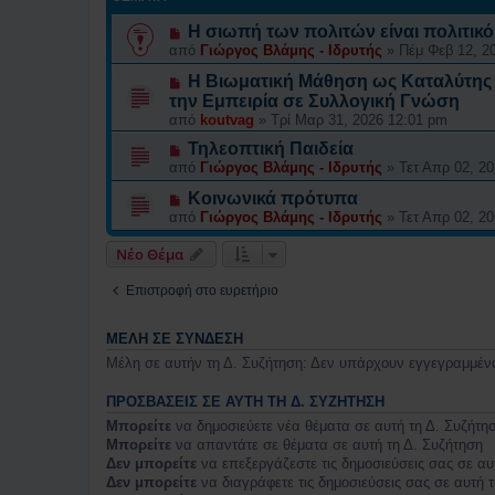
Η σιωπή των πολιτών είναι πολιτικ
από
Γιώργος Βλάμης - Ιδρυτής
»
Πέμ Φεβ 12, 2
Η Βιωματική Μάθηση ως Καταλύτης 
την Εμπειρία σε Συλλογική Γνώση
από
koutvag
»
Τρί Μαρ 31, 2026 12:01 pm
Τηλεοπτική Παιδεία
από
Γιώργος Βλάμης - Ιδρυτής
»
Τετ Απρ 02, 2
Κοινωνικά πρότυπα
από
Γιώργος Βλάμης - Ιδρυτής
»
Τετ Απρ 02, 2
Νέο Θέμα
Επιστροφή στο ευρετήριο
ΜΈΛΗ ΣΕ ΣΎΝΔΕΣΗ
Μέλη σε αυτήν τη Δ. Συζήτηση: Δεν υπάρχουν εγγεγραμμένα
ΠΡΟΣΒΆΣΕΙΣ ΣΕ ΑΥΤΉ ΤΗ Δ. ΣΥΖΉΤΗΣΗ
Μπορείτε
να δημοσιεύετε νέα θέματα σε αυτή τη Δ. Συζήτη
Μπορείτε
να απαντάτε σε θέματα σε αυτή τη Δ. Συζήτηση
Δεν μπορείτε
να επεξεργάζεστε τις δημοσιεύσεις σας σε αυ
Δεν μπορείτε
να διαγράφετε τις δημοσιεύσεις σας σε αυτή 