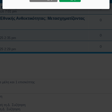
ό πρόβλημα
0
026 7:01 pm
Εθνικής Ανθεκτικότητας: Μετασχηματίζοντας
0
0
025 2:35 pm
0
025 2:29 pm
 μέλη και 1 επισκέπτης
ση
τή τη Δ. Συζήτηση
τη Δ. Συζήτηση