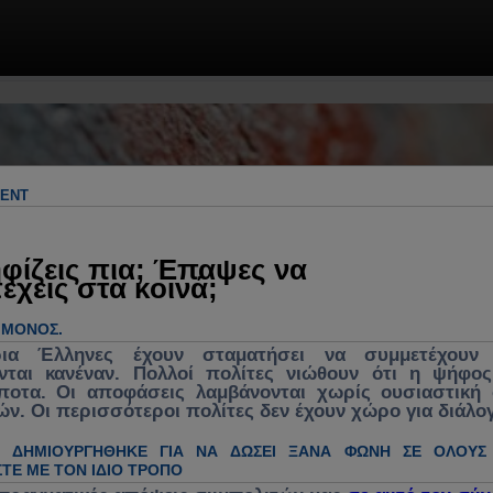
 & πρακτικές λύσεις. Πολιτική, πολιτικ
γος για ανασύνθεση κράτους, θεσμών &
λήματα, κυβέρνηση, νομοσχέδια, νέα, 
MENT
ενεργή συμμετοχή στα κοινά
φίζεις πια; Έπαψες να
έχεις στα κοινά;
Ο ΜΌΝΟΣ.
ρια Έλληνες έχουν σταματήσει να συμμετέχουν 
νται κανέναν. Πολλοί πολίτες νιώθουν ότι η ψήφο
ίποτα. Οι αποφάσεις λαμβάνονται χωρίς ουσιαστική
ών. Οι περισσότεροι πολίτες δεν έχουν χώρο για διάλο
Η ΔΗΜΙΟΥΡΓΉΘΗΚΕ ΓΙΑ ΝΑ ΔΏΣΕΙ ΞΑΝΆ ΦΩΝΉ ΣΕ ΌΛΟΥΣ
ΤΕ ΜΕ ΤΟΝ ΊΔΙΟ ΤΡΌΠΟ