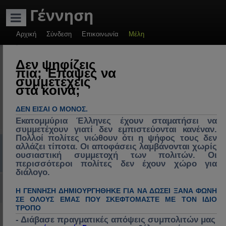
ADVERTISEMENT
Αρχική
Σύνδεση
Επικοινωνία
Μέλη
-
Γέννηση: Πολιτικές
Δεν ψηφίζεις
πια; Έπαψες να
συζητήσεις &
συμμετέχεις
στα κοινά;
πρακτικές λύσεις.
Πολιτική, πολιτικοί
ΔΕΝ ΕΊΣΑΙ Ο ΜΌΝΟΣ.
& πολιτικές στην
Εκατομμύρια Έλληνες έχουν σταματήσει να
συμμετέχουν γιατί δεν εμπιστεύονται κανέναν.
Ελλάδα, διάλογος
Πολλοί πολίτες νιώθουν ότι η ψήφος τους δεν
Συχνές ερωτήσεις
mChat
Εγγραφή
Σύνδεση
αλλάζει τίποτα. Οι αποφάσεις λαμβάνονται χωρίς
για ανασύνθεση
ουσιαστική συμμετοχή των πολιτών. Οι
κράτους, θεσμών &
Α
>> Nέος στο Forum<<
Αρχική Σελίδα (Home)
Συζητήσεις
Γέννηση
Στατιστικά της " Γέννηση "
περισσότεροι πολίτες δεν έχουν χώρο για
διάλογο.
κοινωνίας,
ν
Σύνδεση με Google, Facebook / Social
επικαιρότητα,
Η ΓΕΝΝΗΣΗ ΔΗΜΙΟΥΡΓΉΘΗΚΕ ΓΙΑ ΝΑ ΔΏΣΕΙ ΞΑΝΆ ΦΩΝΉ
α
ΣΕ ΌΛΟΥΣ ΕΜΆΣ ΠΟΥ ΣΚΕΦΤΌΜΑΣΤΕ ΜΕ ΤΟΝ ΊΔΙΟ
κοινωνικά
ζ
ΤΡΌΠΟ
Στατιστικά της " Γέννηση "
προβλήματα,
- Διάβασε πραγματικές απόψεις συμπολιτών μας
ή