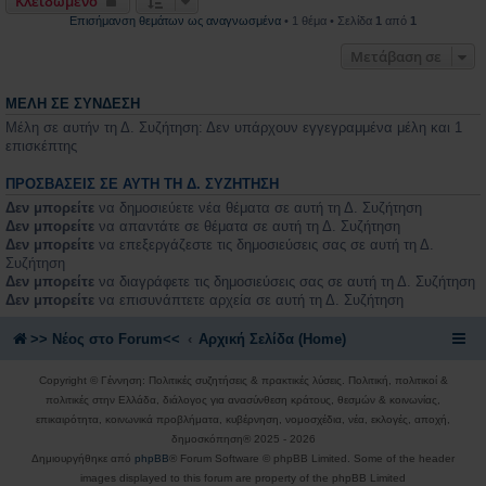
Κλειδωμένο
Επισήμανση θεμάτων ως αναγνωσμένα
• 1 θέμα • Σελίδα
1
από
1
Μετάβαση σε
ΜΈΛΗ ΣΕ ΣΎΝΔΕΣΗ
Μέλη σε αυτήν τη Δ. Συζήτηση: Δεν υπάρχουν εγγεγραμμένα μέλη και 1
επισκέπτης
ΠΡΟΣΒΆΣΕΙΣ ΣΕ ΑΥΤΉ ΤΗ Δ. ΣΥΖΉΤΗΣΗ
Δεν μπορείτε
να δημοσιεύετε νέα θέματα σε αυτή τη Δ. Συζήτηση
Δεν μπορείτε
να απαντάτε σε θέματα σε αυτή τη Δ. Συζήτηση
Δεν μπορείτε
να επεξεργάζεστε τις δημοσιεύσεις σας σε αυτή τη Δ.
Συζήτηση
Δεν μπορείτε
να διαγράφετε τις δημοσιεύσεις σας σε αυτή τη Δ. Συζήτηση
Δεν μπορείτε
να επισυνάπτετε αρχεία σε αυτή τη Δ. Συζήτηση
>> Nέος στο Forum<<
Αρχική Σελίδα (Home)
Copyright © Γέννηση: Πολιτικές συζητήσεις & πρακτικές λύσεις. Πολιτική, πολιτικοί &
πολιτικές στην Ελλάδα, διάλογος για ανασύνθεση κράτους, θεσμών & κοινωνίας,
επικαιρότητα, κοινωνικά προβλήματα, κυβέρνηση, νομοσχέδια, νέα, εκλογές, αποχή,
δημοσκόπηση® 2025 - 2026
Δημιουργήθηκε από
phpBB
® Forum Software © phpBB Limited. Some of the header
images displayed to this forum are property of the phpBB Limited