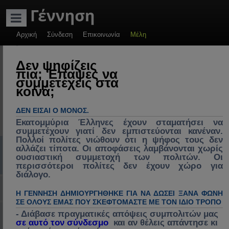
ADVERTISEMENT
Αρχική
Σύνδεση
Επικοινωνία
Μέλη
-
Γέννηση: Πολιτικές
Δεν ψηφίζεις
πια; Έπαψες να
συζητήσεις &
συμμετέχεις στα
κοινά;
πρακτικές λύσεις.
Πολιτική, πολιτικοί
ΔΕΝ ΕΊΣΑΙ Ο ΜΌΝΟΣ.
& πολιτικές στην
Εκατομμύρια Έλληνες έχουν σταματήσει να
συμμετέχουν γιατί δεν εμπιστεύονται κανέναν.
Ελλάδα, διάλογος
Πολλοί πολίτες νιώθουν ότι η ψήφος τους δεν
Συχνές ερωτήσεις
mChat
Εγγραφή
Σύνδεση
αλλάζει τίποτα. Οι αποφάσεις λαμβάνονται χωρίς
για ανασύνθεση
ουσιαστική συμμετοχή των πολιτών. Οι
κράτους, θεσμών &
Α
>> Nέος στο Forum<<
Αρχική Σελίδα (Home)
Γέννηση : Πλατφόρμα πολιτικού διαλόγου & ιδεών πολιτών
περισσότεροι πολίτες δεν έχουν χώρο για
διάλογο.
κοινωνίας,
ν
Σύνδεση με Google, Facebook / Social
επικαιρότητα,
Η ΓΕΝΝΗΣΗ ΔΗΜΙΟΥΡΓΉΘΗΚΕ ΓΙΑ ΝΑ ΔΏΣΕΙ ΞΑΝΆ ΦΩΝΉ
α
ΣΕ ΌΛΟΥΣ ΕΜΆΣ ΠΟΥ ΣΚΕΦΤΌΜΑΣΤΕ ΜΕ ΤΟΝ ΊΔΙΟ ΤΡΌΠΟ
κοινωνικά
ζ
- Διάβασε πραγματικές απόψεις συμπολιτών μας
Γέννηση : Πλατφόρμα πολιτικού διαλόγου & ιδεών
προβλήματα,
σε αυτό τον σύνδεσμο
και αν θέλεις απάντησε κι
ή
πολιτών