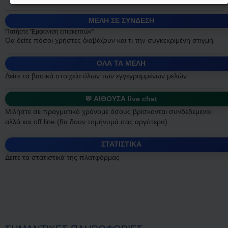
ΜΕΛΗ ΣΕ ΣΥΝΔΕΣΗ
Πατήστε "Εμφάνιση επισκεπτών"
Θα δείτε πόσοι χρήστες διαβάζουν και τι την συγκεκριμένη στιγμή
ΟΛΑ ΤΑ ΜΕΛΗ
Δείτε τα βασικά στοιχεία όλων των εγγεγραμμένων μελών
💬 ΑΙΘΟΥΣΑ live chat
Μιλήστε σε πραγματικό χρόνομε όσους βρίσκονται συνδεδεμενοι
αλλά και off line (θα δουν τομήνυμά σας αργότερα)
ΣΤΑΤΙΣΤΙΚΑ
Δειτε τα στατιστικά της πλατφόρμας