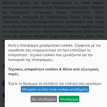
Ιδρυτικών μελών, και αφού αποφασιστεί το τελικό κείμενο,
κοινοποιείται στην αιθουσα αυτή Προγραμματικοί Στόχοι. Πρόταση
για Κυβερνητικό πρόγραμμα, Στίγμα, Καταστατικό, Εσωτ.
Κανονισμός, Διακήρυξη (Σε διαβούλευση), Όραμα, Στόχοι, Αρχές,
,Προτάσεις, Λύσεις,Πρόγραμμα Βλέπουν, και διαβάζουν όλοι, ακόμα
και οι επισκέπτες. Αλλαγές και απαντήσεις μόνον τα αρμόδια όργανα
του φορέα μετά από την παραπάνω διαδικασία της διαβούλευσης
εντός της κλειστής Αίθουσας Συμβουλίου Ιδρυτικών μελών Όλοι,
ακόμα και ένας επισκέπτης μπορεί να ξανα - θέσει ένα ή
Αυτή η πλατφόρμα χρησιμοποιεί cookies. Σύμφωνα με την
περισσότερα θέματα σε διαβούλευση στην επόμενη αίθουσα
νομοθεσία σας ενημερώνουμε ότι προ-επιλέξαμε τα
απαραίτητα - τεχνικά cookies που χρειάζονται για την
λειτουργία της πλατφόρμας.:
Δείτε επίσης
Τεχνικώς απαραίτητα cookies & Μέσα από εξωτερικές
πηγές
.
Έχετε το δικαίωμα να αλλάξετε την επιλογή σας αργότερα.
ΤΑ ΠΙΟ ΕΝΕΡΓΑ ΘΕΜΑΤΑ
Μπορείτε να δείτε ποιά cookies αποδέχεστε
ΕΛΛΑΔΑ ΣΕ ΝΟΜΟΥΣ
Δεν αποδέχομαι
Αποδέχομαι
Εδώ αναρτώνται τα ιδρυτικά και πιστοποιημένα μέλη της "Γέννηση"
ανά νομό της πατρίδας μας