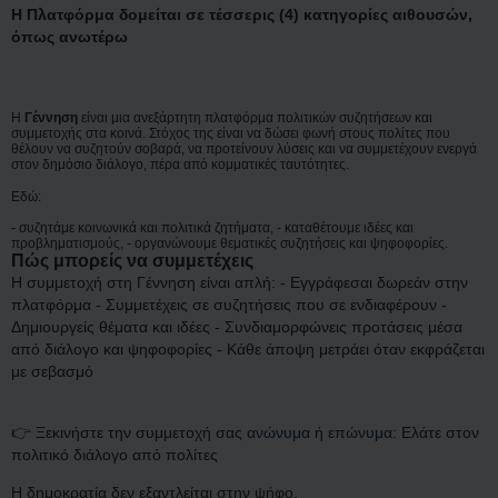
Η Πλατφόρμα δομείται σε τέσσερις (4) κατηγορίες αιθουσών,
όπως ανωτέρω
Η
Γέννηση
είναι μια ανεξάρτητη πλατφόρμα πολιτικών συζητήσεων και
συμμετοχής στα κοινά. Στόχος της είναι να δώσει φωνή στους πολίτες που
θέλουν να συζητούν σοβαρά, να προτείνουν λύσεις και να συμμετέχουν ενεργά
στον δημόσιο διάλογο, πέρα από κομματικές ταυτότητες.
Εδώ:
- συζητάμε κοινωνικά και πολιτικά ζητήματα, - καταθέτουμε ιδέες και
προβληματισμούς, - οργανώνουμε θεματικές συζητήσεις και ψηφοφορίες.
Πώς μπορείς να συμμετέχεις
Η συμμετοχή στη Γέννηση είναι απλή: - Εγγράφεσαι δωρεάν στην
πλατφόρμα - Συμμετέχεις σε συζητήσεις που σε ενδιαφέρουν -
Δημιουργείς θέματα και ιδέες - Συνδιαμορφώνεις προτάσεις μέσα
από διάλογο και ψηφοφορίες - Κάθε άποψη μετράει όταν εκφράζεται
με σεβασμό
👉 Ξεκινήστε την συμμετοχή σας
ανώνυμα
ή
επώνυμα
: Ελάτε στον
πολιτικό διάλογο από πολίτες
Η δημοκρατία δεν εξαντλείται στην ψήφο.