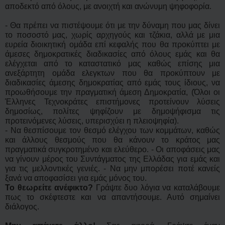
αποδεκτό από όλους, με ανοιχτή και ανώνυμη ψηφοφορία.
- Θα πρέπει να πιστέψουμε ότι με την δύναμη που μας δίνει
το ποσοστό μας, χωρίς αρχηγούς και τζάκια, αλλά με μια
ευρεία διοικητική ομάδα επί κεφαλής που θα προκύπτει με
άμεσες δημοκρατικές διαδικασίες από όλους εμάς και θα
ελέγχεται από το καταστατικό μας καθώς επίσης μια
ανεξάρτητη ομάδα ελεγκτων που θα προκύπτουν με
διαδικασίες άμεσης δημοκρατίας από εμάς τους ίδιους, να
προωθήσουμε την πραγματική άμεση Δημοκρατία, (Όλοι οι
Έλληνες Τεχνοκράτες επιστήμονες προτείνουν λύσεις
δημοσίως, πολίτες ψηφίζουν με δημοψήφισμα τις
προτεινόμενες λύσεις, υπερισχύει η πλειοψηφία).
- Να θεσπίσουμε τον θεσμό ελέγχου των κομμάτων, καθώς
και άλλους θεσμούς που θα κάνουν το κράτος μας
πραγματικά συγκροτημένο και ελεύθερο. - Οι αποφάσεις μας
να γίνουν μέρος του Συντάγματος της Ελλάδας για εμάς και
για τις μελλοντικές γενιές. - Να μην μπορέσει ποτέ κανείς
ξανά να αποφασίσει για εμάς μόνος του.
Το θεωρείτε ανέφικτο?
Γράψτε δυο λόγια να καταλάβουμε
πως το σκέφτεστε και να απαντήσουμε. Αυτό σημαίνει
διάλογος.