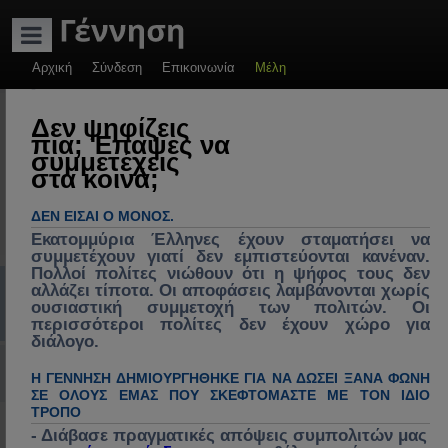
ADVERTISEMENT
Αρχική
Σύνδεση
Επικοινωνία
Μέλη
-
Γέννηση: Πολιτικές
Δεν ψηφίζεις
πια; Έπαψες να
συζητήσεις &
συμμετέχεις
στα κοινά;
πρακτικές λύσεις.
Πολιτική, πολιτικοί
ΔΕΝ ΕΊΣΑΙ Ο ΜΌΝΟΣ.
& πολιτικές στην
Εκατομμύρια Έλληνες έχουν σταματήσει να
συμμετέχουν γιατί δεν εμπιστεύονται κανέναν.
Ελλάδα, διάλογος
Πολλοί πολίτες νιώθουν ότι η ψήφος τους δεν
Συχνές ερωτήσεις
mChat
Εγγραφή
Σύνδεση
αλλάζει τίποτα. Οι αποφάσεις λαμβάνονται χωρίς
για ανασύνθεση
ουσιαστική συμμετοχή των πολιτών. Οι
κράτους, θεσμών &
Α
>> Nέος στο Forum<<
Αρχική Σελίδα (Home)
Συζητήσεις
Γέννηση
Πιστοποιημένα & εγγεγραμμένα μέλη της " Γέννηση " ανά Νομό
36. Κιλκίς
περισσότεροι πολίτες δεν έχουν χώρο για
διάλογο.
κοινωνίας,
ν
Σύνδεση με Google, Facebook / Social
επικαιρότητα,
Η ΓΕΝΝΗΣΗ ΔΗΜΙΟΥΡΓΉΘΗΚΕ ΓΙΑ ΝΑ ΔΏΣΕΙ ΞΑΝΆ ΦΩΝΉ
α
ΣΕ ΌΛΟΥΣ ΕΜΆΣ ΠΟΥ ΣΚΕΦΤΌΜΑΣΤΕ ΜΕ ΤΟΝ ΊΔΙΟ
κοινωνικά
ζ
ΤΡΌΠΟ
36. Κιλκίς
προβλήματα,
- Διάβασε πραγματικές απόψεις συμπολιτών μας
ή