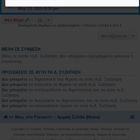
Τελευταία δημοσίευση από
Γιώργος Βλάμης - Ιδρυτής
«
Κυρ
Μαρ 23, 2025 8:05 pm
Νέο Θέμα
Επισήμανση θεμάτων ως αναγνωσμένα
• 2 θέματα • Σελίδα
1
από
1
Μετάβαση σε
ΜΈΛΗ ΣΕ ΣΎΝΔΕΣΗ
Μέλη σε αυτήν τη Δ. Συζήτηση: Δεν υπάρχουν εγγεγραμμένα μέλη και 1
επισκέπτης
ΠΡΟΣΒΆΣΕΙΣ ΣΕ ΑΥΤΉ ΤΗ Δ. ΣΥΖΉΤΗΣΗ
Δεν μπορείτε
να δημοσιεύετε νέα θέματα σε αυτή τη Δ. Συζήτηση
Δεν μπορείτε
να απαντάτε σε θέματα σε αυτή τη Δ. Συζήτηση
Δεν μπορείτε
να επεξεργάζεστε τις δημοσιεύσεις σας σε αυτή τη Δ.
Συζήτηση
Δεν μπορείτε
να διαγράφετε τις δημοσιεύσεις σας σε αυτή τη Δ. Συζήτηση
Δεν μπορείτε
να επισυνάπτετε αρχεία σε αυτή τη Δ. Συζήτηση
>> Nέος στο Forum<<
Αρχική Σελίδα (Home)
Copyright © Γέννηση: Πολιτικές συζητήσεις & πρακτικές λύσεις. Πολιτική, πολιτικοί &
πολιτικές στην Ελλάδα, διάλογος για ανασύνθεση κράτους, θεσμών & κοινωνίας,