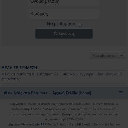
Να με θυμάσαι
Σύνδεση
Μετάβαση σε
ΜΈΛΗ ΣΕ ΣΎΝΔΕΣΗ
Μέλη σε αυτήν τη Δ. Συζήτηση: Δεν υπάρχουν εγγεγραμμένα μέλη και 0
επισκέπτες
>> Nέος στο Forum<<
Αρχική Σελίδα (Home)
Copyright © Γέννηση: Πολιτικές συζητήσεις & πρακτικές λύσεις. Πολιτική, πολιτικοί &
πολιτικές στην Ελλάδα, διάλογος για ανασύνθεση κράτους, θεσμών & κοινωνίας,
επικαιρότητα, κοινωνικά προβλήματα, κυβέρνηση, νομοσχέδια, νέα, εκλογές, αποχή,
δημοσκόπηση® 2025 - 2026
Δημιουργήθηκε από
phpBB
® Forum Software © phpBB Limited. Some of the header