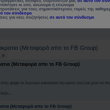
 πραγματικές απόψεις συμπολιτών μας
σε αυτό τον σύ
 απάντησε κι εσύ, ανώνυμα ή επώνυμα
προτάσεις για τους σημαντικότερους τομείς της καθημε
τοχής
Συχνές ερωτήσεις
mChat
τό τον σύνδεσμο
σεις για νέες συζητήσεις
σε αυτό τον σύνδεσμο
τήσεις
Γέννηση
ΑΙΘΟΥΣΑ ΕΠΙΣΚΕΠΤΩΝ Α & Β - Δημόσια Διαβούλευση, Ορισμοί & Επεξηγήσεις [Για τους επισκέπτες που δεν είναι μέλη της " Γέννηση " αλλά επιθυμούν να συμμετάσχουν στον διάλογο για τα θέματα που μας απασχολούν]
Αμφιθέατρο - Καφέ : Αφιλτράριστα μηνύματα επισκεπτών
κρατια (Μεταφορά απο το FB Group)
ναζήτηση
Ειδική αναζήτηση
ατια (Μεταφορά απο το FB Group)
την ψηφο το λιγοτερο κακο(κατα την κριση του) και μετα να πιεζ
εξει....
ατια (Μεταφορά απο το FB Group)