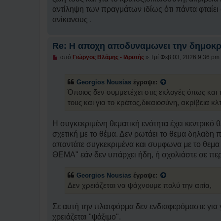
α
γ
αντίληψη των πραγμάτων ιδίως ότι πάντα φταίει ο
ν
ανίκανους .
ω
σ
μ
έ
Re: H αποχη αποδυναμωνει την δημοκρ
ν
η
Μ
από
Γιώργος Βλάμης - Ιδρυτής
»
Τρί Φεβ 03, 2026 9:36 pm
δ
η
η
α
μ
ν
Georgios Nousias
έγραψε:
ο
α
σ
γ
Όποιος δεν συμμετέχει στις εκλογές όπως και
ί
ν
τους και για το κράτος,δικαιοσύνη, ακρίβεια κλ
ε
ω
υ
σ
σ
μ
Η συγκεκριμένη θεματική ενότητα έχει κεντρικό
η
έ
ν
σχετική με το θέμα. Δεν ρωτάει το θεμα δηλαδη
η
απαντάτε συγκεκριμένα και συμφωνα με το θεμα
δ
η
ΘΕΜΑ" εάν δεν υπάρχει ήδη, ή σχολιάστε σε πε
μ
ο
σ
Georgios Nousias
έγραψε:
ί
Δεν χρειάζεται να ψάχνουμε πολύ την αιτία,
ε
υ
σ
Σε αυτή την πλατφόρμα δεν ενδιαφερόμαστε για
η
χρειάζεται "ψάξιμο".