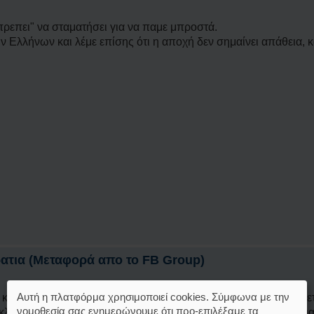
πρεπει" να σταματήσει για να παμε μπροστά.
ν Ελλήνων και λέμε επίσης ότι η αποχή δεν σημαίνει απάθεια,
ατια (Μεταφορά απο το FB Group)
Αυτή η πλατφόρμα χρησιμοποιεί cookies. Σύμφωνα με την
α κοινά δεν θα πρέπει να έχουν λόγο για προβλήματα που αντιμ
νομοθεσία σας ενημερώνουμε ότι προ-επιλέξαμε τα
 κλπ. Δεν χρειάζεται να ψάχνουμε πολύ την αιτία, απλά η αμάθεια