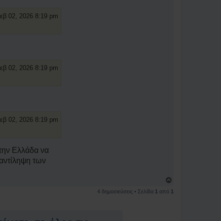
κ
ο
εβ 02, 2026 8:19 pm
ι
ν
ω
ν
ί
α
Γ
ι
εβ 02, 2026 8:19 pm
ώ
ρ
γ
ο
ς
Β
λ
εβ 02, 2026 8:19 pm
ά
μ
η
ς
 την Ελλάδα να
-
Ι
 αντίληψη των
δ
ρ
υ
Κ
τ
ο
ή
4 δημοσιεύσεις • Σελίδα
1
από
1
ρ
ς
υ
φ
ή