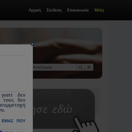
Αρχική
Σύνδεση
Επικοινωνία
Μέλη
οί &
 κοινωνίας,
εκλογές,
Αναζήτηση
Ειδική αναζήτηση
γιατί δεν
ς τους δεν
 συμμετοχή
γο.
 ΕΜΆΣ ΠΟΥ