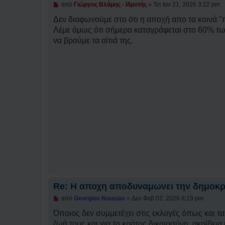
η
Μ
από
Γιώργος Βλάμης - Ιδρυτής
»
Τετ Ιαν 21, 2026 3:22 pm
δ
η
η
α
Δεν διαφωνούμε στο ότι η αποχή απο τα κοινά "
μ
ν
Λέμε όμως ότι σήμερα καταγράφεται στο 60% τω
ο
α
σ
γ
να βρούμε τα αίτιά της.
ί
ν
ε
ω
υ
σ
σ
μ
η
έ
ν
η
δ
η
μ
ο
σ
ί
ε
υ
σ
η
Re: H αποχη αποδυναμωνει την δημοκρ
Μ
από
Georgios Nousias
»
Δευ Φεβ 02, 2026 8:19 pm
η
α
Όποιος δεν συμμετέχει στις εκλογές όπως και τ
ν
ζωή τους και για το κράτος,δικαιοσύνη, ακρίβεια