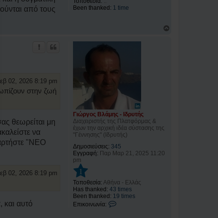
α
Τοποθεσία:
..
Γ
Been thanked:
1 time
κούνται από τους
ι
ώ
ρ
Κ
γ
ο
ο
ρ
ς
υ
Β
φ
λ
ή
ά
μ
εβ 02, 2026 8:19 pm
η
ς
τωπίζουν στην ζωή
-
Ι
δ
Γιώργος Βλάμης - Ιδρυτής
ρ
Διαχειριστής της Πλατφόρμας &
σας θεωρείται μη
υ
έχων την αρχική ιδέα σύστασης της
τ
ακαλείστε να
"Γέννησης" (Ιδρυτής)
ή
ναρτήστε "ΝΕΟ
ς
Δημοσιεύσεις:
345
Εγγραφή:
Παρ Μαρ 21, 2025 11:20
pm
1
εβ 02, 2026 8:19 pm
Τοποθεσία:
Αθήνα - Ελλάς
Has thanked:
43 times
Been thanked:
19 times
Ε
 και αυτό
Επικοινωνία:
π
ι