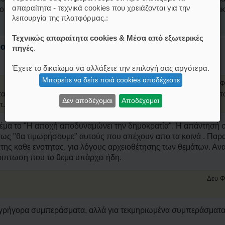
απαραίτητα - τεχνικά cookies που χρειάζονται για την
 άλλος και όχι αυτός. Όταν οι ικανοί δεν συμμετέχουν τότε διοι
λειτουργία της πλατφόρμας.:
Τεχνικώς απαραίτητα cookies & Μέσα από εξωτερικές
ατια (Μεταφορά απο το FB Group)
πηγές
.
Έχετε το δικαίωμα να αλλάξετε την επιλογή σας αργότερα.
Μπορείτε να δείτε ποιά cookies αποδέχεστε
Δευ Φ
 τα κοινά δεν θα πρέπει να έχουν λόγο για προβλήματα που αντιμε
Δεν αποδέχομαι
Αποδέχομαι
π.
 θέμα το "Η αποχή αποδυναμώνει την δημοκρατία". Η απάντησή 
 πως "θα τιμωρήσουμε" αυτούς που απέχουν απο τα κοινά . Παρ
 της καθε ενοτητας, για λόγους αρχειοθέτησης των θεμάτων. Α
ριπτωση που το θεμα υπάρχει ήδη.
Δευ Φ
 γρήγορα συμπεράσματα, αλλά για τεκμηριωμένα συμπεράσματα,