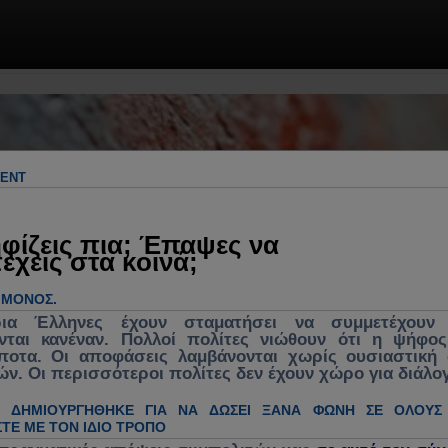
 & πρακτικές λύσεις. Πολιτική, πολιτικ
γος για ανασύνθεση κράτους, θεσμών &
λήματα, κυβέρνηση, νομοσχέδια, νέα, 
MENT
ενεργή συμμετοχή στα κοινά
φίζεις πια; Έπαψες να
έχεις στα κοινά;
Ο ΜΌΝΟΣ.
ρια Έλληνες έχουν σταματήσει να συμμετέχουν 
νται κανέναν. Πολλοί πολίτες νιώθουν ότι η ψήφο
ίποτα. Οι αποφάσεις λαμβάνονται χωρίς ουσιαστική
ών. Οι περισσότεροι πολίτες δεν έχουν χώρο για διάλο
Η ΔΗΜΙΟΥΡΓΉΘΗΚΕ ΓΙΑ ΝΑ ΔΏΣΕΙ ΞΑΝΆ ΦΩΝΉ ΣΕ ΌΛΟΥΣ
ΤΕ ΜΕ ΤΟΝ ΊΔΙΟ ΤΡΌΠΟ