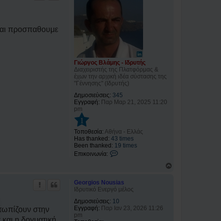
φ
ή
 και προσπαθουμε
Γιώργος Βλάμης - Ιδρυτής
Διαχειριστής της Πλατφόρμας &
έχων την αρχική ιδέα σύστασης της
"Γέννησης" (Ιδρυτής)
Δημοσιεύσεις:
345
Εγγραφή:
Παρ Μαρ 21, 2025 11:20
pm
1
Τοποθεσία:
Αθήνα - Ελλάς
Has thanked:
43 times
Been thanked:
19 times
Ε
Επικοινωνία:
π
Κ
ι
ο
κ
ρ
ο
Georgios Nousias
υ
ι
Ιδρυτικό Ενεργό μέλος
φ
ν
ή
ω
Δημοσιεύσεις:
10
ν
Εγγραφή:
Παρ Ιαν 23, 2026 11:26
ετωπίζουν στην
ί
pm
 και η δογματική