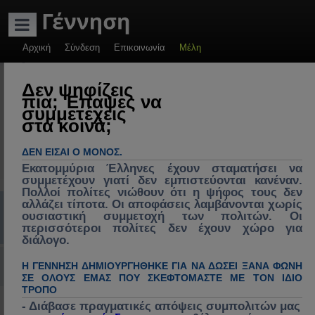
ADVERTISEMENT
Αρχική
Σύνδεση
Επικοινωνία
Μέλη
-
Γέννηση: Πολιτικές
Δεν ψηφίζεις
πια; Έπαψες να
συζητήσεις &
συμμετέχεις
στα κοινά;
πρακτικές λύσεις.
Πολιτική, πολιτικοί
ΔΕΝ ΕΊΣΑΙ Ο ΜΌΝΟΣ.
& πολιτικές στην
Εκατομμύρια Έλληνες έχουν σταματήσει να
συμμετέχουν γιατί δεν εμπιστεύονται κανέναν.
Ελλάδα, διάλογος
Πολλοί πολίτες νιώθουν ότι η ψήφος τους δεν
αλλάζει τίποτα. Οι αποφάσεις λαμβάνονται χωρίς
για ανασύνθεση
Συχνές ερωτήσεις
mChat
Εγγραφή
Σύνδεση
ουσιαστική συμμετοχή των πολιτών. Οι
κράτους, θεσμών &
περισσότεροι πολίτες δεν έχουν χώρο για
Α
>> Nέος στο Forum<<
Αρχική Σελίδα (Home)
Συζητήσεις
Γέννηση
Πιστοποιημένα & εγγεγραμμένα μέλη της " Γέννηση " ανά Νομό
41. Φλώρινας
διάλογο.
κοινωνίας,
ν
Σύνδεση με Google, Facebook / Social
επικαιρότητα,
Η ΓΕΝΝΗΣΗ ΔΗΜΙΟΥΡΓΉΘΗΚΕ ΓΙΑ ΝΑ ΔΏΣΕΙ ΞΑΝΆ ΦΩΝΉ
α
ΣΕ ΌΛΟΥΣ ΕΜΆΣ ΠΟΥ ΣΚΕΦΤΌΜΑΣΤΕ ΜΕ ΤΟΝ ΊΔΙΟ
κοινωνικά
ΤΡΌΠΟ
ζ
ΠΙΣΤΟΠΟΙΗΜΕΝΑ ΜΕΛΗ ΝΟΜΟΥ
προβλήματα,
- Διάβασε πραγματικές απόψεις συμπολιτών μας
ή