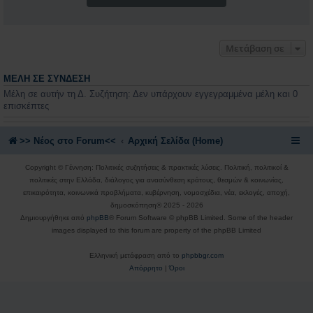
Μετάβαση σε
ΜΈΛΗ ΣΕ ΣΎΝΔΕΣΗ
Μέλη σε αυτήν τη Δ. Συζήτηση: Δεν υπάρχουν εγγεγραμμένα μέλη και 0
επισκέπτες
>> Nέος στο Forum<<
Αρχική Σελίδα (Home)
Copyright © Γέννηση: Πολιτικές συζητήσεις & πρακτικές λύσεις. Πολιτική, πολιτικοί &
πολιτικές στην Ελλάδα, διάλογος για ανασύνθεση κράτους, θεσμών & κοινωνίας,
επικαιρότητα, κοινωνικά προβλήματα, κυβέρνηση, νομοσχέδια, νέα, εκλογές, αποχή,
δημοσκόπηση® 2025 - 2026
Δημιουργήθηκε από
phpBB
® Forum Software © phpBB Limited. Some of the header
images displayed to this forum are property of the phpBB Limited
Ελληνική μετάφραση από το
phpbbgr.com
Απόρρητο
|
Όροι