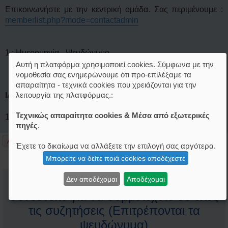
ί
Επικοινωνήστε με την κεντρική ομάδα. Σας περιμένουμε :
ε
υ
memberlist.php?mode=contactadmin
σ
η
1.: Ημερομηνία - Ψευδώνυμο
Αυτή η πλατφόρμα χρησιμοποιεί cookies. Σύμφωνα με την
νομοθεσία σας ενημερώνουμε ότι προ-επιλέξαμε τα
απαραίτητα - τεχνικά cookies που χρειάζονται για την
λειτουργία της πλατφόρμας.:
ΙΔΡΥΤΕΣ ΝΟΜΟΥ ΦΛΩΡΙΝΑΣ
Τεχνικώς απαραίτητα cookies & Μέσα από εξωτερικές
1.: Ημερομηνία - Ψευδώνυμο
πηγές
.
Απάντηση
Έχετε το δικαίωμα να αλλάξετε την επιλογή σας αργότερα.
1 δημοσίευση • Σελίδα
1
από
1
Μπορείτε να δείτε ποιά cookies αποδέχεστε
Δεν αποδέχομαι
Αποδέχομαι
Δημιουργήστε έναν λογαριασμό ή
συνδεθείτε για να συμμετέχετε σε όλες
τις συζητήσεις (Επιτρέπονται τα
ψευδώνυμα)