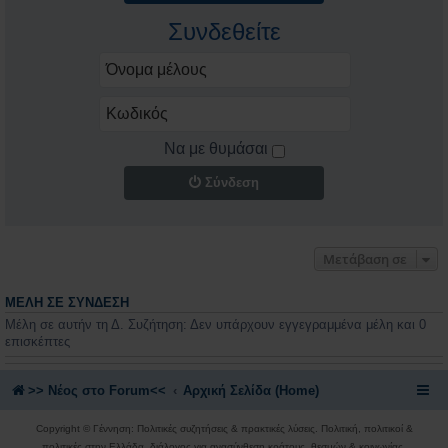
Συνδεθείτε
Να με θυμάσαι
Σύνδεση
Μετάβαση σε
ΜΈΛΗ ΣΕ ΣΎΝΔΕΣΗ
Μέλη σε αυτήν τη Δ. Συζήτηση: Δεν υπάρχουν εγγεγραμμένα μέλη και 0
επισκέπτες
>> Nέος στο Forum<<
Αρχική Σελίδα (Home)
Copyright © Γέννηση: Πολιτικές συζητήσεις & πρακτικές λύσεις. Πολιτική, πολιτικοί &
πολιτικές στην Ελλάδα, διάλογος για ανασύνθεση κράτους, θεσμών & κοινωνίας,