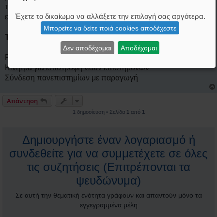
τεχνολογία
Έχετε το δικαίωμα να αλλάξετε την επιλογή σας αργότερα.
εξαγωγές
Μπορείτε να δείτε ποιά cookies αποδέχεστε
Τι θα μπορούσε να γίνει
:
Δεν αποδέχομαι
Αποδέχομαι
Fast-track επενδύσεις με κανόνες
Κίνητρα για επιστροφή νέων επιστημόνων
Σύνδεση πανεπιστημίων με παραγωγή
Απάντηση
1 δημοσίευση • Σελίδα
1
από
1
Δημιουργήστε έναν λογαριασμό ή
συνδεθείτε για να συμμετέχετε σε όλες
τις συζητήσεις (Επιτρέπονται τα
ψευδώνυμα)
Σε αυτή την θεματική ενότητα γράφουν και απαντούν μόνο τα
εγγεγραμμένα μέλη