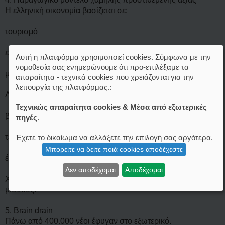
Η ελληνική οικονομία βασίζεται σε:
τουρισμό
εστίαση
Αυτή η πλατφόρμα χρησιμοποιεί cookies. Σύμφωνα με την
νομοθεσία σας ενημερώνουμε ότι προ-επιλέξαμε τα
μικρές υπηρεσίες
απαραίτητα - τεχνικά cookies που χρειάζονται για την
λειτουργία της πλατφόρμας.:
Λιγότερη:
Τεχνικώς απαραίτητα cookies & Μέσα από εξωτερικές
βιομηχανία
πηγές
.
τεχνολογία
Έχετε το δικαίωμα να αλλάξετε την επιλογή σας αργότερα.
Μπορείτε να δείτε ποιά cookies αποδέχεστε
έρευνα & καινοτομία
Δεν αποδέχομαι
Αποδέχομαι
Χώρες με ισχυρή βιομηχανία πληρώνουν υψηλότερους
μισθούς.
5. Brain drain
Πάνω από 400.000 νέοι έφυγαν στο εξωτερικό.