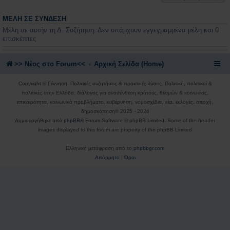
ΜΈΛΗ ΣΕ ΣΎΝΔΕΣΗ
Μέλη σε αυτήν τη Δ. Συζήτηση: Δεν υπάρχουν εγγεγραμμένα μέλη και 0
επισκέπτες
>> Nέος στο Forum<<
Αρχική Σελίδα (Home)
Copyright © Γέννηση: Πολιτικές συζητήσεις & πρακτικές λύσεις. Πολιτική, πολιτικοί &
πολιτικές στην Ελλάδα, διάλογος για ανασύνθεση κράτους, θεσμών & κοινωνίας,
επικαιρότητα, κοινωνικά προβλήματα, κυβέρνηση, νομοσχέδια, νέα, εκλογές, αποχή,
δημοσκόπηση® 2025 - 2026
Δημιουργήθηκε από
phpBB
® Forum Software © phpBB Limited. Some of the header
images displayed to this forum are property of the phpBB Limited
Ελληνική μετάφραση από το
phpbbgr.com
Απόρρητο
|
Όροι