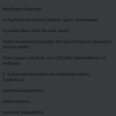
ί
ε
υ
Μειώθηκαν δραστικά:
σ
η
οι δημόσιες επενδύσεις (δρόμοι, τρένα, νοσοκομεία)
οι μισθοί (ιδίως στον ιδιωτικό τομέα)
Έγινε εσωτερική υποτίμηση: αντί για υποτίμηση νομίσματος,
έπεσαν μισθοί.
Άλλες χώρες επένδυαν, ενώ η Ελλάδα προσπαθούσε να
επιβιώσει.
2. Χρόνια κακοδιαχείριση και πελατειακό κράτος
Δημόσιο με:
αναποτελεσματικότητα
καθυστερήσεις
πολιτικές παρεμβάσεις