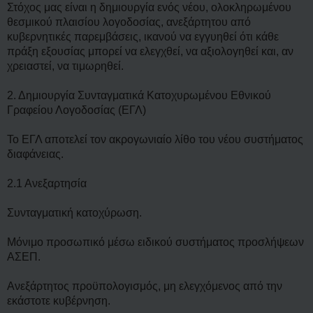
ί
Στόχος μας είναι η δημιουργία ενός νέου, ολοκληρωμένου
ε
υ
θεσμικού πλαισίου λογοδοσίας, ανεξάρτητου από
σ
κυβερνητικές παρεμβάσεις, ικανού να εγγυηθεί ότι κάθε
η
πράξη εξουσίας μπορεί να ελεγχθεί, να αξιολογηθεί και, αν
χρειαστεί, να τιμωρηθεί.
2. Δημιουργία Συνταγματικά Κατοχυρωμένου Εθνικού
Γραφείου Λογοδοσίας (ΕΓΛ)
Το ΕΓΛ αποτελεί τον ακρογωνιαίο λίθο του νέου συστήματος
διαφάνειας.
2.1 Ανεξαρτησία
Συνταγματική κατοχύρωση.
Μόνιμο προσωπικό μέσω ειδικού συστήματος προσλήψεων
ΑΣΕΠ.
Ανεξάρτητος προϋπολογισμός, μη ελεγχόμενος από την
εκάστοτε κυβέρνηση.