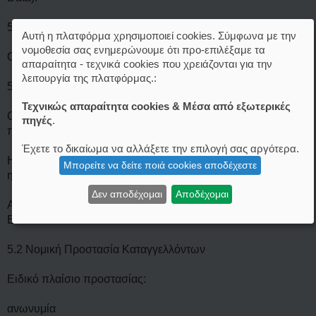
5. Θεσμοθετημένο Δικαίωμα Πολίτη στον Έλεγχο
Αυτή η πλατφόρμα χρησιμοποιεί cookies. Σύμφωνα με την
νομοθεσία σας ενημερώνουμε ότι προ-επιλέξαμε τα
Ο πολίτης αποκτά νέο συνταγματικό δικαίωμα:
απαραίτητα - τεχνικά cookies που χρειάζονται για την
λειτουργία της πλατφόρμας.:
5.1 Δικαίωμα Υποβολής Καταγγελίας με Θεσμική Ισχύ
Τεχνικώς απαραίτητα cookies & Μέσα από εξωτερικές
Ο πολίτης μπορεί να καταγγείλει παραβίαση σε ειδική
πηγές
.
πλατφόρμα του ΕΓΛ.
Έχετε το δικαίωμα να αλλάξετε την επιλογή σας αργότερα.
Η δημόσια υπηρεσία ΥΠΟΧΡΕΟΥΤΑΙ να απαντήσει εντός 60
Μπορείτε να δείτε ποιά cookies αποδέχεστε
ημερών.
Δεν αποδέχομαι
Αποδέχομαι
Αν δεν απαντήσει, ξεκινάει αυτοματοποιημένη έρευνα από το
ΕΓΛ.
5.2 Νομική Προστασία Καταγγελλόντων
Ειδικό πλαίσιο προστασίας:
ανωνυμία