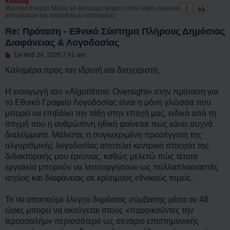
koutvag
Ιδρυτικό Ενεργό Μέλος με δικαίωμα ψήφου στην λήψη οργανωτικών
αποφάσεων και αποφάσεων λειτουργίας
Re: Πρόταση - Εθνικό Σύστημα Πλήρους Δημόσιας
Διαφάνειας & Λογοδοσίας
Μ
Τρί Φεβ 24, 2026 7:41 am
η
α
Καλημέρα προς τον ιδρυτή και διαχειριστή,
ν
α
γ
Η εισαγωγή του «Algorithmic Oversight» στην πρόταση για
ν
το Εθνικό Γραφείο Λογοδοσίας είναι η μόνη γλώσσα που
ω
σ
μπορεί να επιβάλει την τάξη στην εποχή μας, ειδικά από τη
μ
στιγμή που η ανθρώπινη ηθική φαίνεται πως κάνει συχνά
έ
ν
διαλείμματα. Μάλιστα, η συγκεκριμένη προσέγγιση της
η
αλγοριθμικής λογοδοσίας αποτελεί κεντρικό στοιχείο της
δ
η
διδακτορικής μου έρευνας, καθώς μελετώ πώς τέτοια
μ
εργαλεία μπορούν να λειτουργήσουν ως πολλαπλασιαστές
ο
σ
ισχύος και διαφάνειας σε κρίσιμους εθνικούς τομείς.
ί
ε
υ
Το να απαιτούμε έλεγχο δημόσιας σύμβασης μέσα σε 48
σ
ώρες μπορεί να ακούγεται στους «παροικούντες την
η
Ιερουσαλήμ» περισσότερο ως σενάριο επιστημονικής