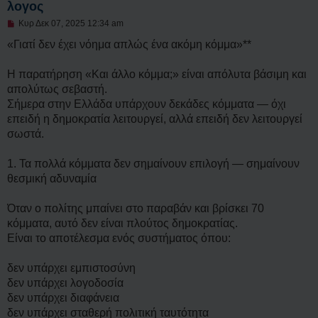
λογος
μ
ο
Μ
Κυρ Δεκ 07, 2025 12:34 am
σ
η
ί
α
«Γιατί δεν έχει νόημα απλώς ένα ακόμη κόμμα»**
ε
ν
υ
α
σ
γ
Η παρατήρηση «Και άλλο κόμμα;» είναι απόλυτα βάσιμη και
η
ν
απολύτως σεβαστή.
ω
σ
Σήμερα στην Ελλάδα υπάρχουν δεκάδες κόμματα — όχι
μ
επειδή η δημοκρατία λειτουργεί, αλλά επειδή δεν λειτουργεί
έ
ν
σωστά.
η
δ
η
1. Τα πολλά κόμματα δεν σημαίνουν επιλογή — σημαίνουν
μ
θεσμική αδυναμία
ο
σ
ί
Όταν ο πολίτης μπαίνει στο παραβάν και βρίσκει 70
ε
υ
κόμματα, αυτό δεν είναι πλούτος δημοκρατίας.
σ
Είναι το αποτέλεσμα ενός συστήματος όπου:
η
δεν υπάρχει εμπιστοσύνη
δεν υπάρχει λογοδοσία
δεν υπάρχει διαφάνεια
δεν υπάρχει σταθερή πολιτική ταυτότητα