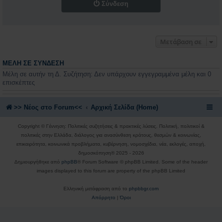
Σύνδεση
Μετάβαση σε
ΜΈΛΗ ΣΕ ΣΎΝΔΕΣΗ
Μέλη σε αυτήν τη Δ. Συζήτηση: Δεν υπάρχουν εγγεγραμμένα μέλη και 0
επισκέπτες
>> Nέος στο Forum<<
Αρχική Σελίδα (Home)
Copyright © Γέννηση: Πολιτικές συζητήσεις & πρακτικές λύσεις. Πολιτική, πολιτικοί &
πολιτικές στην Ελλάδα, διάλογος για ανασύνθεση κράτους, θεσμών & κοινωνίας,
επικαιρότητα, κοινωνικά προβλήματα, κυβέρνηση, νομοσχέδια, νέα, εκλογές, αποχή,
δημοσκόπηση® 2025 - 2026
Δημιουργήθηκε από
phpBB
® Forum Software © phpBB Limited. Some of the header
images displayed to this forum are property of the phpBB Limited
Ελληνική μετάφραση από το
phpbbgr.com
Απόρρητο
|
Όροι