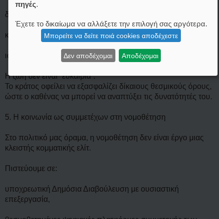
πηγές
.
διάφανη φορολογία,
Έχετε το δικαίωμα να αλλάξετε την επιλογή σας αργότερα.
κοινωνική κινητικότητα,
Μπορείτε να δείτε ποιά cookies αποδέχεστε
ισότητα πρόσβασης στην αγορά εργασίας.
Δεν αποδέχομαι
Αποδέχομαι
Η ζωή δεν είναι “ευκαιρία”.
Το κράτος οφείλει να εξασφαλίζει δίκαιους θεσμικούς όρους,
ώστε ο καθένας να μπορεί να αναπτύξει τις δυνατότητές του.
5. Η κοινωνία ως συμμετέχων στη νομοθέτηση
Στο πολιτικό μας όραμα, η νομοθέτηση δεν είναι έργο μιας
κλειστής κομματικής ελίτ.
Πιστεύουμε σε:
υποχρεωτική Δημόσια Διαβούλευση με ουσιαστική
επεξεργασία,