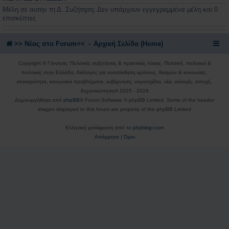
Μέλη σε αυτήν τη Δ. Συζήτηση: Δεν υπάρχουν εγγεγραμμένα μέλη και 0
επισκέπτες
>> Nέος στο Forum<<
Αρχική Σελίδα (Home)
Copyright © Γέννηση: Πολιτικές συζητήσεις & πρακτικές λύσεις. Πολιτική, πολιτικοί &
πολιτικές στην Ελλάδα, διάλογος για ανασύνθεση κράτους, θεσμών & κοινωνίας,
επικαιρότητα, κοινωνικά προβλήματα, κυβέρνηση, νομοσχέδια, νέα, εκλογές, αποχή,
δημοσκόπηση® 2025 - 2026
Δημιουργήθηκε από
phpBB
® Forum Software © phpBB Limited. Some of the header
images displayed to this forum are property of the phpBB Limited
Ελληνική μετάφραση από το
phpbbgr.com
Απόρρητο
|
Όροι