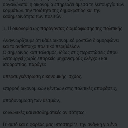
η
οργανώνεται η οικονομία επηρεάζει άμεσα τη λειτουργία των
δ
η
κομμάτων, την ποιότητα της δημοκρατίας και την
μ
καθημερινότητα των πολιτών.
ο
σ
ί
1. Η οικονομία ως παράγοντας διαμόρφωσης της πολιτικής
ε
υ
σ
Αναγνωρίζουμε ότι κάθε οικονομικό μοντέλο διαμορφώνει
η
και το αντίστοιχο πολιτικό περιβάλλον.
Ο σημερινός καπιταλισμός, ιδίως στις περιπτώσεις όπου
λειτουργεί χωρίς επαρκείς μηχανισμούς ελέγχου και
ισορροπίας, παράγει:
υπερσυγκέντρωση οικονομικής ισχύος,
επιρροή οικονομικών κέντρων στις πολιτικές αποφάσεις,
αποδυνάμωση των θεσμών,
κοινωνικές και εισοδηματικές ανισότητες.
Γι’ αυτό και ο φορέας μας υποστηρίζει την ανάγκη για ένα