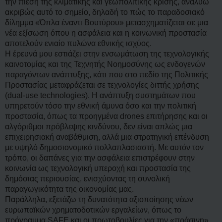
η
την πίεση της κλιματικής και γεωπολιτικής κρίσης, αναλύω
μ
ακριβώς αυτό το σημείο, δηλαδή το πώς το παραδοσιακό
ο
σ
δίλημμα «Όπλα έναντι Βουτύρου» μετασχηματίζεται σε μια
ί
νέα εξίσωση όπου η ασφάλεια και η κοινωνική προστασία
ε
υ
αποτελούν ενιαίο πυλώνα εθνικής ισχύος.
σ
Η έρευνά μου εστιάζει στην ενσωμάτωση της τεχνολογικής
η
καινοτομίας και της Τεχνητής Νοημοσύνης ως ενδογενών
παραγόντων ανάπτυξης, κάτι που στο πεδίο της Πολιτικής
Προστασίας μεταφράζεται σε τεχνολογίες διττής χρήσης
(dual-use technologies). Η ανάπτυξη συστημάτων που
υπηρετούν τόσο την εθνική άμυνα όσο και την πολιτική
προστασία, όπως τα προηγμένα drones επιτήρησης και οι
αλγόριθμοι πρόβλεψης κινδύνου, δεν είναι απλώς μια
επιχειρησιακή αναβάθμιση, αλλά μια στρατηγική επένδυση
με υψηλό δημοσιονομικό πολλαπλασιαστή. Με αυτόν τον
τρόπο, οι δαπάνες για την ασφάλεια επιστρέφουν στην
κοινωνία ως τεχνολογική υπεροχή και προστασία της
δημόσιας περιουσίας, ενισχύοντας τη συνολική
παραγωγικότητα της οικονομίας μας.
Παράλληλα, εξετάζω τη δυνατότητα αξιοποίησης νέων
ευρωπαϊκών χρηματοδοτικών εργαλείων, όπως το
πρόγραμμα SAFE και οι πρωτοβουλίες για την «πράσινη»