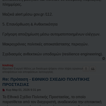
πλημμύρες.
Μαζικά alert μέσω gov.gr /112.
5. Επανόρθωση & Ανθεκτικότητα
Γρήγορη αποζημίωση μέσω αυτοματοποιημένων ελέγχων.
Μακροχρόνιες πολιτικές αποκατάστασης περιοχών.
Σχεδιασμός ανθεκτικών υποδομών (resilience engineering).
koutvag
Ιδρυτικό Ενεργό Μέλος με δικαίωμα ψήφου στην λήψη οργανωτικών
αποφάσεων και αποφάσεων λειτουργίας
Re: Πρόταση - ΕΘΝΙΚΟ ΣΧΕΔΙΟ ΠΟΛΙΤΙΚΗΣ
ΠΡΟΣΤΑΣΙΑΣ
Μ
Κυρ Μαρ 01, 2026 9:31 pm
η
α
Το Εθνικό Σχέδιο Πολιτικής Προστασίας, το οποίο
ν
παρατίθεται από τον διαχειριστή, αναδεικνύει την επιτακτική
α