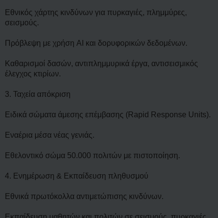
ί
ε
Εθνικός χάρτης κινδύνων για πυρκαγιές, πλημμύρες,
υ
σεισμούς.
σ
η
Πρόβλεψη με χρήση AI και δορυφορικών δεδομένων.
Καθαρισμοί δασών, αντιπλημμυρικά έργα, αντισεισμικός
έλεγχος κτιρίων.
3. Ταχεία απόκριση
Ειδικά σώματα άμεσης επέμβασης (Rapid Response Units).
Εναέρια μέσα νέας γενιάς.
Εθελοντικό σώμα 50.000 πολιτών με πιστοποίηση.
4. Ενημέρωση & Εκπαίδευση πληθυσμού
Εθνικά πρωτόκολλα αντιμετώπισης κινδύνων.
Εκπαίδευση μαθητών και πολιτών σε σεισμούς, πυρκαγιές,