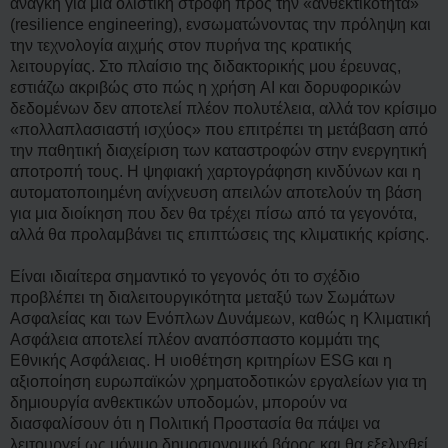
γ
ανάγκη για μια ολιστική στροφή προς την «ανθεκτικότητα»
ν
(resilience engineering), ενσωματώνοντας την πρόληψη και
ω
σ
την τεχνολογία αιχμής στον πυρήνα της κρατικής
μ
λειτουργίας. Στο πλαίσιο της διδακτορικής μου έρευνας,
έ
ν
εστιάζω ακριβώς στο πώς η χρήση AI και δορυφορικών
η
δεδομένων δεν αποτελεί πλέον πολυτέλεια, αλλά τον κρίσιμο
δ
η
«πολλαπλασιαστή ισχύος» που επιτρέπει τη μετάβαση από
μ
την παθητική διαχείριση των καταστροφών στην ενεργητική
ο
σ
αποτροπή τους. Η ψηφιακή χαρτογράφηση κινδύνων και η
ί
αυτοματοποιημένη ανίχνευση απειλών αποτελούν τη βάση
ε
υ
για μια διοίκηση που δεν θα τρέχει πίσω από τα γεγονότα,
σ
αλλά θα προλαμβάνει τις επιπτώσεις της κλιματικής κρίσης.
η
Είναι ιδιαίτερα σημαντικό το γεγονός ότι το σχέδιο
προβλέπει τη διαλειτουργικότητα μεταξύ των Σωμάτων
Ασφαλείας και των Ενόπλων Δυνάμεων, καθώς η Κλιματική
Ασφάλεια αποτελεί πλέον αναπόσπαστο κομμάτι της
Εθνικής Ασφάλειας. Η υιοθέτηση κριτηρίων ESG και η
αξιοποίηση ευρωπαϊκών χρηματοδοτικών εργαλείων για τη
δημιουργία ανθεκτικών υποδομών, μπορούν να
διασφαλίσουν ότι η Πολιτική Προστασία θα πάψει να
λειτουργεί ως μόνιμο δημοσιονομικό βάρος και θα εξελιχθεί