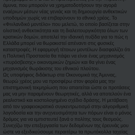
άμυνα, που μπορούν να χρηματοδοτήσουν την αγορά
εναέριων μέσων νέας γενιάς και τη δημιουργία ανθεκτικών
υποδομών χωρίς να επιβαρύνουν το εθνικό χρέος. Το
«Φινλανδικό μοντέλο» που μελετώ, το οποίο βασίζεται στην
ολιστική ανθεκτικότητα και τη διαλειτουργικότητα όλων των
κρατικών δομών, αποτελεί την ιδανική πυξίδα για το πώς η
Ελλάδα μπορεί να θωρακιστεί απέναντι στις φυσικές
καταστροφές. Η εφαρμογή τέτοιων μοντέλων διασφαλίζει ότι
η Πολιτική Προστασία θα πάψει να είναι ένας μηχανισμός
«πυρόσβεσης» οικονομικών ζημιών και θα γίνει ένας
μηχανισμός θωράκισης του εθνικού πλούτου.
Ως υποψήφιος διδάκτωρ στα Οικονομικά της Άμυνας,
θεωρώ χρέος μου να προσφέρω στον φορέα μας την
επιστημονική τεκμηρίωση που απαιτείται ώστε οι προτάσεις
μας να μην παραμένουν θεωρητικές, αλλά να αποτελούν ένα
ρεαλιστικό και κοστολογημένο σχέδιο δράσης. Η μετάβαση
από τον γραφειοκρατικό συγκεντρωτισμό στην αλγοριθμική
λογοδοσία και την ανιχνευσιμότητα των πόρων είναι ο μόνος
δρόμος για να εμπιστευτεί ξανά ο πολίτης τους θεσμούς.
Συνεχίζω την επεξεργασία των δεδομένων της έρευνάς μου
ώστε να εξειδικεύσουμε περαιτέρω τα πρωτόκολλα ταχείας