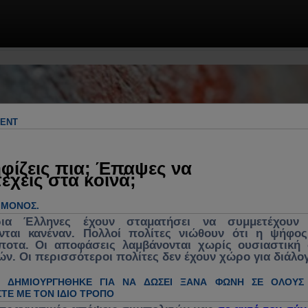
 & πρακτικές λύσεις. Πολιτική, πολιτικ
γος για ανασύνθεση κράτους, θεσμών &
λήματα, κυβέρνηση, νομοσχέδια, νέα, 
MENT
ενεργή συμμετοχή στα κοινά
φίζεις πια; Έπαψες να
έχεις στα κοινά;
Ο ΜΌΝΟΣ.
ρια Έλληνες έχουν σταματήσει να συμμετέχουν 
νται κανέναν. Πολλοί πολίτες νιώθουν ότι η ψήφο
ίποτα. Οι αποφάσεις λαμβάνονται χωρίς ουσιαστική
ών. Οι περισσότεροι πολίτες δεν έχουν χώρο για διάλο
Η ΔΗΜΙΟΥΡΓΉΘΗΚΕ ΓΙΑ ΝΑ ΔΏΣΕΙ ΞΑΝΆ ΦΩΝΉ ΣΕ ΌΛΟΥΣ
ΤΕ ΜΕ ΤΟΝ ΊΔΙΟ ΤΡΌΠΟ