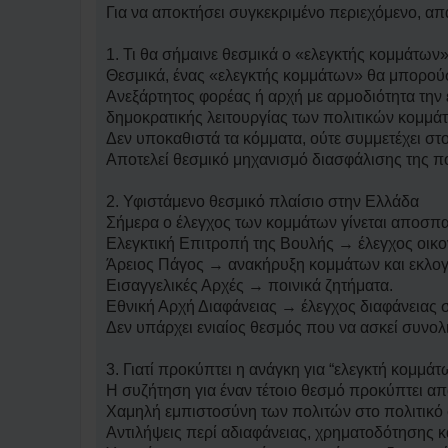
Για να αποκτήσει συγκεκριμένο περιεχόμενο, απα
1. Τι θα σήμαινε θεσμικά ο «ελεγκτής κομμάτων
Θεσμικά, ένας «ελεγκτής κομμάτων» θα μπορούσ
Ανεξάρτητος φορέας ή αρχή με αρμοδιότητα την ε
δημοκρατικής λειτουργίας των πολιτικών κομμά
Δεν υποκαθιστά τα κόμματα, ούτε συμμετέχει στ
Αποτελεί θεσμικό μηχανισμό διασφάλισης της πο
2. Υφιστάμενο θεσμικό πλαίσιο στην Ελλάδα
Σήμερα ο έλεγχος των κομμάτων γίνεται αποσπα
Ελεγκτική Επιτροπή της Βουλής → έλεγχος οικ
Άρειος Πάγος → ανακήρυξη κομμάτων και εκλο
Εισαγγελικές Αρχές → ποινικά ζητήματα.
Εθνική Αρχή Διαφάνειας → έλεγχος διαφάνειας σ
Δεν υπάρχει ενιαίος θεσμός που να ασκεί συνολι
3. Γιατί προκύπτει η ανάγκη για “ελεγκτή κομμάτ
Η συζήτηση για έναν τέτοιο θεσμό προκύπτει απ
Χαμηλή εμπιστοσύνη των πολιτών στο πολιτικό
Αντιλήψεις περί αδιαφάνειας, χρηματοδότησης 