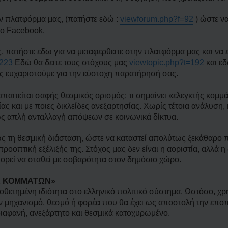
ν πλατφόρμα μας, (πατήστε εδώ :
viewforum.php?f=92
) ώστε να
το Facebook.
, πατήστε εδω για να μεταφερθειτε στην πλατφόρμα μας και να
=223
Εδώ θα δειτε τους στόχους μας
viewtopic.php?t=192
και εδ
 ευχαριστούμε για την εύστοχη παρατήρησή σας.
απαιτείται σαφής θεσμικός ορισμός: τι σημαίνει «ελεγκτής κομμ
ίας και με ποιες δικλείδες ανεξαρτησίας. Χωρίς τέτοια ανάλυση
ί ως απλή ανταλλαγή απόψεων σε κοινωνικά δίκτυα.
 τη θεσμική διάσταση, ώστε να καταστεί απολύτως ξεκάθαρο πο
προοπτική εξέλιξής της. Στόχος μας δεν είναι η αοριστία, αλλά η
ορεί να σταθεί με σοβαρότητα στον δημόσιο χώρο.
Σ ΚΟΜΜΑΤΩΝ»
θετημένη ιδιότητα στο ελληνικό πολιτικό σύστημα. Ωστόσο, χρ
ν μηχανισμό, θεσμό ή φορέα που θα έχει ως αποστολή την εποπ
ιαφανή, ανεξάρτητο και θεσμικά κατοχυρωμένο.