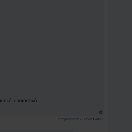
ατικό, ουσιαστικό
Κ
ο
2 δημοσιεύσεις • Σελίδα
1
από
1
ρ
υ
φ