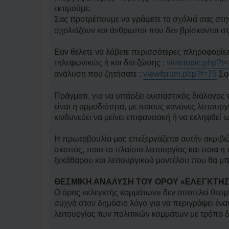
η
ν
δ
εκτιμούμε.
α
η
γ
Σας προτρέπουμε να γράψετε τα σχόλιά σας στη
μ
ν
ο
σχολιάζουν και άνθρωποι που δεν βρίσκονται σ
ω
σ
σ
ί
μ
ε
Εαν θελετε να λάβετε περισσότερες πληροφορίες
έ
υ
ν
τηλεφωνικώς ή και δια ζώσης :
viewtopic.php?t
σ
η
η
ανάλυση που ζητήσατε :
viewforum.php?f=75
Σας
δ
η
μ
Πράγματι, για να υπάρξει ουσιαστικός διάλογος 
ο
σ
είναι η αρμοδιότητα, με ποιους κανόνες λειτουργ
ί
κινδυνεύει να μείνει επιφανειακή ή να εκληφθε
ε
υ
σ
Η πρωτοβουλία μας επεξεργάζεται αυτήν ακριβώς
η
σκοπός, ποιο το πλαίσιο λειτουργίας και ποια η 
ξεκάθαρου και λειτουργικού μοντέλου που θα μπ
ΘΕΣΜΙΚΗ ΑΝΑΛΥΣΗ ΤΟΥ ΟΡΟΥ «ΕΛΕΓΚΤΗ
Ο όρος «ελεγκτής κομμάτων» δεν αποτελεί θεσμο
συχνά στον δημόσιο λόγο για να περιγράψει ένα
λειτουργίας των πολιτικών κομμάτων με τρόπο δ