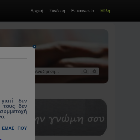
Αρχική
Σύνδεση
Επικοινωνία
Μέλη
οί &
 κοινωνίας,
εκλογές,
Αναζήτηση
Ειδική αναζήτηση
γιατί δεν
ς τους δεν
 συμμετοχή
γο.
 ΕΜΆΣ ΠΟΥ