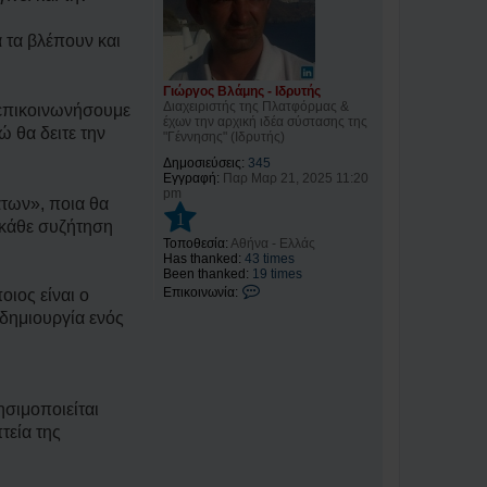
 τα βλέπουν και
Γιώργος Βλάμης - Ιδρυτής
Διαχειριστής της Πλατφόρμας &
 επικοινωνήσουμε
έχων την αρχική ιδέα σύστασης της
ώ θα δειτε την
"Γέννησης" (Ιδρυτής)
Δημοσιεύσεις:
345
Εγγραφή:
Παρ Μαρ 21, 2025 11:20
pm
άτων», ποια θα
1
, κάθε συζήτηση
Τοποθεσία:
Αθήνα - Ελλάς
Has thanked:
43 times
Been thanked:
19 times
Ε
Επικοινωνία:
ιος είναι ο
π
 δημιουργία ενός
ι
κ
ο
ι
ν
ω
ησιμοποιείται
ν
ί
τεία της
α
Γ
ι
ώ