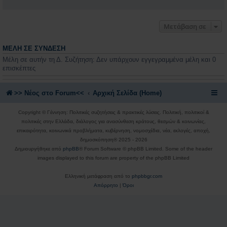
Μετάβαση σε
ΜΈΛΗ ΣΕ ΣΎΝΔΕΣΗ
Μέλη σε αυτήν τη Δ. Συζήτηση: Δεν υπάρχουν εγγεγραμμένα μέλη και 0
επισκέπτες
>> Nέος στο Forum<<
Αρχική Σελίδα (Home)
Copyright © Γέννηση: Πολιτικές συζητήσεις & πρακτικές λύσεις. Πολιτική, πολιτικοί &
πολιτικές στην Ελλάδα, διάλογος για ανασύνθεση κράτους, θεσμών & κοινωνίας,
επικαιρότητα, κοινωνικά προβλήματα, κυβέρνηση, νομοσχέδια, νέα, εκλογές, αποχή,
δημοσκόπηση® 2025 - 2026
Δημιουργήθηκε από
phpBB
® Forum Software © phpBB Limited. Some of the header
images displayed to this forum are property of the phpBB Limited
Ελληνική μετάφραση από το
phpbbgr.com
Απόρρητο
|
Όροι