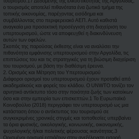
τουρισμού.17 Δεδομένης της ελκυστικότητας της Αργολίδας,
ο τουρισμός αποτελεί πιθανότατα ένα ζωτικό τμήμα της
τοπικής οικονομίας, παρέχοντας εισόδημα και
συμβάλλοντας στο περιφερειακό ΑΕΠ. Αυτό καθιστά
αναγκαία μια προσεκτική προσέγγιση στη διαχείριση του
υπερτουρισμού, ώστε να αποφευχθεί η διακινδύνευση
αυτών των οφελών.
Σκοπός της παρούσας έκθεσης είναι να αναλύσει την
πιθανότητα εμφάνισης υπερτουρισμού στην Αργολίδα, τις
επιπτώσεις του και τις στρατηγικές για τη βιώσιμη διαχείριση
του τουρισμού, με βάση την διαθέσιμη έρευνα.
2. Ορισμός και Μέτρηση του Υπερτουρισμού
Διάφοροι ορισμοί του υπερτουρισμού έχουν προταθεί από
ακαδημαϊκούς και φορείς του κλάδου. Ο UNWTO τονίζει τον
αρνητικό αντίκτυπο τόσο στην ποιότητα ζωής των κατοίκων
όσο και στην εμπειρία των επισκεπτών.1 Το Ευρωπαϊκό
Κοινοβούλιο (2018) περιγράφει τον υπερτουρισμό ως μια
κατάσταση όπου ο αντίκτυπος του τουρισμού σε
συγκεκριμένες χρονικές στιγμές και τοποθεσίες υπερβαίνει
τα όρια φυσικής, οικολογικής, κοινωνικής, οικονομικής,
ψυχολογικής ή/και πολιτικής φέρουσας ικανότητας.3
Ορισμένοι ορισμοί εστιάζουν στην ανεξέλεγκτη εισροή