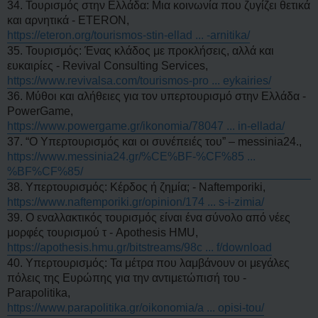
34. Τουρισμός στην Ελλάδα: Μια κοινωνία που ζυγίζει θετικά
και αρνητικά - ETERON,
https://eteron.org/tourismos-stin-ellad ... -arnitika/
35. Τουρισμός: Ένας κλάδος με προκλήσεις, αλλά και
ευκαιρίες - Revival Consulting Services,
https://www.revivalsa.com/tourismos-pro ... eykairies/
36. Μύθοι και αλήθειες για τον υπερτουρισμό στην Ελλάδα -
PowerGame,
https://www.powergame.gr/ikonomia/78047 ... in-ellada/
37. “Ο Υπερτουρισμός και οι συνέπειές του” – messinia24.,
https://www.messinia24.gr/%CE%BF-%CF%85 ...
%BF%CF%85/
38. Υπερτουρισμός: Κέρδος ή ζημία; - Naftemporiki,
https://www.naftemporiki.gr/opinion/174 ... s-i-zimia/
39. Ο εναλλακτικός τουρισμός είναι ένα σύνολο από νέες
μορφές τουρισμού τ - Apothesis HMU,
https://apothesis.hmu.gr/bitstreams/98c ... f/download
40. Υπερτουρισμός: Τα μέτρα που λαμβάνουν οι μεγάλες
πόλεις της Ευρώπης για την αντιμετώπισή του -
Parapolitika,
https://www.parapolitika.gr/oikonomia/a ... opisi-tou/