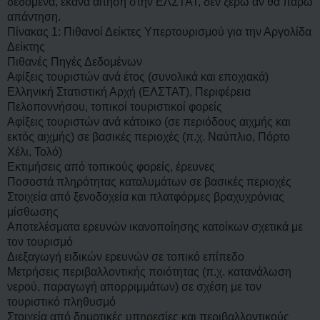
δεδομένα, έκανα αίτηση στην ΕΛΣΤΑΤ, δεν ξέρω αν θα πάρω
απάντηση.
Πίνακας 1: Πιθανοί Δείκτες Υπερτουρισμού για την Αργολίδα
Δείκτης
Πιθανές Πηγές Δεδομένων
Αφίξεις τουριστών ανά έτος (συνολικά και εποχιακά)
Ελληνική Στατιστική Αρχή (ΕΛΣΤΑΤ), Περιφέρεια
Πελοποννήσου, τοπικοί τουριστικοί φορείς
Αφίξεις τουριστών ανά κάτοικο (σε περιόδους αιχμής και
εκτός αιχμής) σε βασικές περιοχές (π.χ. Ναύπλιο, Πόρτο
Χέλι, Τολό)
Εκτιμήσεις από τοπικούς φορείς, έρευνες
Ποσοστά πληρότητας καταλυμάτων σε βασικές περιοχές
Στοιχεία από ξενοδοχεία και πλατφόρμες βραχυχρόνιας
μίσθωσης
Αποτελέσματα ερευνών ικανοποίησης κατοίκων σχετικά με
τον τουρισμό
Διεξαγωγή ειδικών ερευνών σε τοπικό επίπεδο
Μετρήσεις περιβαλλοντικής ποιότητας (π.χ. κατανάλωση
νερού, παραγωγή απορριμμάτων) σε σχέση με τον
τουριστικό πληθυσμό
Στοιχεία από δημοτικές υπηρεσίες και περιβαλλοντικούς