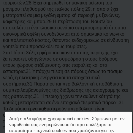
τουριστών.28 Έχει σημειωθεί σημαντική μείωση του
μόνιμου πληθυσμού της παλιάς πόλης 29, η οποία έχει
μετατραπεί σε μια μεγάλη εμπορική περιοχή με ξενώνες,
καφετέριες και μπαρ.29 Η περίπτωση του Ναυπλίου
αποκαλύπτει ένα κλασικό σενάριο υπερτουρισμού όπου τα
οικονομικά οφέλη συνοδεύονται από σημαντικό κοινωνικό
και πολιτιστικό κόστος, θέτοντας ενδεχομένως σε κίνδυνο τη
γοητεία που προσελκύει τους τουρίστες.
Στο Πόρτο Χέλι, η φέρουσα ικανότητα της περιοχής έχει
ξεπεραστεί, οδηγώντας σε συμφόρηση στους δρόμους,
στους χώρους στάθμευσης, στις παραλίες και στα
εστιατόρια.31 Υπάρχει πίεση σε πόρους όπως το πόσιμο
νερό, η ηλεκτρική ενέργεια και τα αποχετευτικά
συστήματα.31 Παρατηρείται περιβαλλοντική υποβάθμιση,
συμπεριλαμβανομένης της διάβρωσης της ακτογραμμής και
της ρύπανσης.31 Η περιοχή χάνει την αυθεντικότητά της
καθώς μετατρέπεται σε ένα εποχιακό "θεματικό πάρκο".31
Τα δημόσια έργα καθυστερούν υπερβολικά, είναι
υπερτιμολογημένα και παραδίδονται με αμφισβητούμενες
Αυτή η πλατφόρμα χρησιμοποιεί cookies. Σύμφωνα με την
προδιαγραφές.31 Η εμπειρία του Πόρτο Χελίου αναδεικνύει
νομοθεσία σας ενημερώνουμε ότι προ-επιλέξαμε τα
τις περιβαλλοντικές και υποδομικές πιέσεις που μπορεί να
απαραίτητα - τεχνικά cookies που χρειάζονται για την