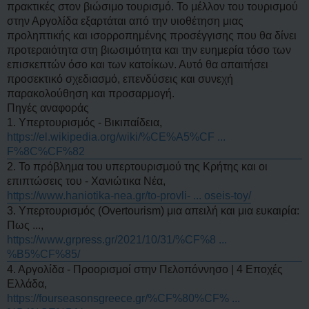
πρακτικές στον βιώσιμο τουρισμό. Το μέλλον του τουρισμού
στην Αργολίδα εξαρτάται από την υιοθέτηση μιας
προληπτικής και ισορροπημένης προσέγγισης που θα δίνει
προτεραιότητα στη βιωσιμότητα και την ευημερία τόσο των
επισκεπτών όσο και των κατοίκων. Αυτό θα απαιτήσει
προσεκτικό σχεδιασμό, επενδύσεις και συνεχή
παρακολούθηση και προσαρμογή.
Πηγές αναφοράς
1. Υπερτουρισμός - Βικιπαίδεια,
https://el.wikipedia.org/wiki/%CE%A5%CF ...
F%8C%CF%82
2. Το πρόβληµα του υπερτουρισµού της Κρήτης και οι
επιπτώσεις του - Χανιώτικα Νέα,
https://www.haniotika-nea.gr/to-provli- ... oseis-toy/
3. Υπερτουρισμός (Overtourism) μια απειλή και μια ευκαιρία:
Πως ...,
https://www.grpress.gr/2021/10/31/%CF%8 ...
%B5%CF%85/
4. Αργολίδα - Προορισμοί στην Πελοπόννησο | 4 Εποχές
Ελλάδα,
https://fourseasonsgreece.gr/%CF%80%CF% ...