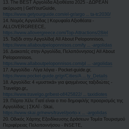
13. The BEST Αργολίδα Αξιοθέατα 2025 - ΔΩΡΕΑΝ
ακύρωση | GetYourGuide,
https://www.getyourguide.com/el-gr/argo ... ta-tc2030/
14. Νομός Αργολίδας | Κορυφαία Αξιοθέατα -
ALLOVERGREECE,
https://www.allovergreece.com/Top-Attractions/28/el
15. Ταξίδι στην Αργολίδα| All About Peloponnisos,
https://www.allaboutpeloponnisos.com/ty ... -argolidas
16. Διακοπές στην Αργολίδα, Πελοπόννησος| All About
Peloponnisos,
https://www.allaboutpeloponnisos.com/pl ... -argolidas
17. Αργολίδα - Λίγα λόγια - Pocket-guide.gr,
https://www.pocket-guide.gr/gr/Cities/A ... ty_Details
18. Αργολίδα: 4 «μυστικά» για ψαγμένους ταξιδιώτες -
Travelgo.gr,,
https://www.travelgo.gr/best-of/425822/ ... taxidiotes
19. Πόρτο Χέλι: Γιατί είναι ο πιο δημοφιλής προορισμός της
Αργολίδας; | ΣΚΑΪ - Skai,
https://www.skai.gr/news/travel/porto-x ... -argolidas
20. Οδικός Χάρτης Εξειδίκευσης Δράσεων Τομέα Τουρισμού
Περιφέρειας Πελοποννήσου - INSETE,