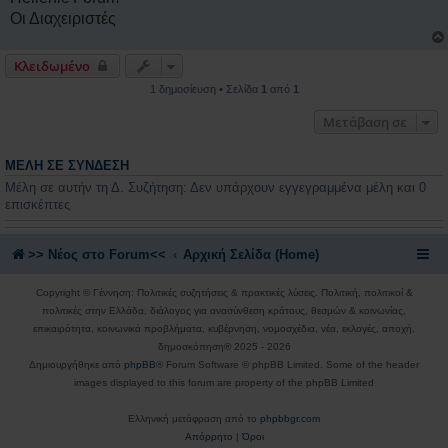
Οι Διαχειριστές
Κλειδωμένο
1 δημοσίευση • Σελίδα
1
από
1
Μετάβαση σε
ΜΈΛΗ ΣΕ ΣΎΝΔΕΣΗ
Μέλη σε αυτήν τη Δ. Συζήτηση: Δεν υπάρχουν εγγεγραμμένα μέλη και 0
επισκέπτες
>> Nέος στο Forum<<
Αρχική Σελίδα (Home)
Copyright © Γέννηση: Πολιτικές συζητήσεις & πρακτικές λύσεις. Πολιτική, πολιτικοί &
πολιτικές στην Ελλάδα, διάλογος για ανασύνθεση κράτους, θεσμών & κοινωνίας,
επικαιρότητα, κοινωνικά προβλήματα, κυβέρνηση, νομοσχέδια, νέα, εκλογές, αποχή,
δημοσκόπηση® 2025 - 2026
Δημιουργήθηκε από
phpBB
® Forum Software © phpBB Limited. Some of the header
images displayed to this forum are property of the phpBB Limited
Ελληνική μετάφραση από το
phpbbgr.com
Απόρρητο
|
Όροι