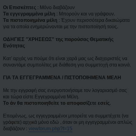
η
Οι Επισκέπτες
: Μόνο διαβάζουν
Τα εγγεγραμμένα μέλη
: Μπορούν και να γράψουν.
Τα πιστοποιημένα μέλη
: Έχουν περισσότερα δικαιώματα
για τα οποία ενημερώνονται με την πιστοποίησή τους.
ΟΔΗΓΙΕΣ "ΧΡΗΣΕΩΣ" της παρούσας Θεματικής
Ενότητας
Κατ' αρχάς να πούμε ότι είναι χαρά μας ως διαχειριστές να
συναντάμε συμπολίτες με διάθεση για συμμετοχή στα κοινά.
ΓΙΑ ΤΑ ΕΓΓΕΓΡΑΜΜΕΝΑ / ΠΙΣΤΟΠΟΙΗΜΕΝΑ ΜΕΛΗ
Με την εγγραφή σας ενεργοποιήσαμε τον λογαριασμό σας
και τώρα είστε Εγγεγραμμένα Μέλη.
Το άν θα πιστοποιηθείτε το αποφασίζετε εσείς.
Επομένως, ως εγγεγραμμένοι μπορείτε να συμμετέχετε (να
γράφετε) αρχικά μόνο εδώ , όταν οι μη εγγεγραμμένοι απλώς
διαβάζουν :
viewforum.php?f=15