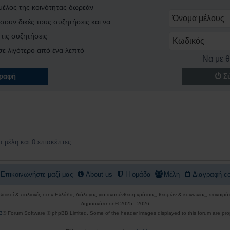
 μέλος της κοινότητας δωρεάν
σουν δικές τους συζητήσεις και να
τις συζητήσεις
ι σε λιγότερο από ένα λεπτό
Να με 
ραφή
Σ
 μέλη και 0 επισκέπτες
Επικοινωνήστε μαζί μας
About us
Η ομάδα
Μέλη
Διαγραφή co
πολιτικοί & πολιτικές στην Ελλάδα, διάλογος για ανασύνθεση κράτους, θεσμών & κοινωνίας, επικαι
δημοσκόπηση® 2025 - 2026
B
® Forum Software © phpBB Limited. Some of the header images displayed to this forum are pro