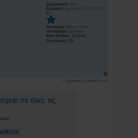
Δημοσιεύσεις:
345
Εγγραφή:
Παρ Μαρ 21, 2025 11:20
pm
1
Τοποθεσία:
Αθήνα - Ελλάς
Has thanked:
43 times
Been thanked:
19 times
Ε
Επικοινωνία:
π
ι
κ
ο
ι
ν
ω
Κ
ν
ο
ί
1 δημοσίευση • Σελίδα
1
από
1
ρ
α
υ
Γ
φ
ι
ή
ώ
έχετε σε όλες τις
ρ
γ
ο
ς
Β
 μέλη
λ
ά
εθείτε
μ
η