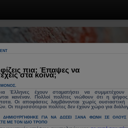
 & πρακτικές λύσεις. Πολιτική, πολιτικ
γος για ανασύνθεση κράτους, θεσμών &
λήματα, κυβέρνηση, νομοσχέδια, νέα, 
MENT
ενεργή συμμετοχή στα κοινά
φίζεις πια; Έπαψες να
έχεις στα κοινά;
Ο ΜΌΝΟΣ.
ρια Έλληνες έχουν σταματήσει να συμμετέχουν 
νται κανέναν. Πολλοί πολίτες νιώθουν ότι η ψήφο
ίποτα. Οι αποφάσεις λαμβάνονται χωρίς ουσιαστική
ών. Οι περισσότεροι πολίτες δεν έχουν χώρο για διάλο
Η ΔΗΜΙΟΥΡΓΉΘΗΚΕ ΓΙΑ ΝΑ ΔΏΣΕΙ ΞΑΝΆ ΦΩΝΉ ΣΕ ΌΛΟΥΣ
ΤΕ ΜΕ ΤΟΝ ΊΔΙΟ ΤΡΌΠΟ