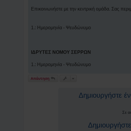
η
δ
η
Επικοινωνήστε με την κεντρική ομάδα. Σας περι
μ
ο
σ
ί
1.: Ημερομηνία - Ψευδώνυμο
ε
υ
σ
η
ΙΔΡΥΤΕΣ ΝΟΜΟΥ ΣΕΡΡΩΝ
1.: Ημερομηνία - Ψευδώνυμο
Απάντηση
Δημιουργήστε ένα
Σε α
Δημιουργήστε