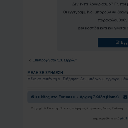
Δεν έχετε λογαριασμό? Γίνεται
Οι εγγεγραμμένοι μπορούν να ξεκινή
παρακολουθούν 
Δεν κοστίζει κάτι και γίνετα
Εγγ
Επιστροφή στο “13. Σερρών”
ΜΈΛΗ ΣΕ ΣΎΝΔΕΣΗ
Μέλη σε αυτήν τη Δ. Συζήτηση: Δεν υπάρχουν εγγεγραμμένα
>> Nέος στο Forum<<
Αρχική Σελίδα (Home)
Copyright © Γέννηση: Πολιτικές συζητήσεις & πρακτικές λύσεις. Πολιτική, 
Δημιουργήθηκε από
phpB