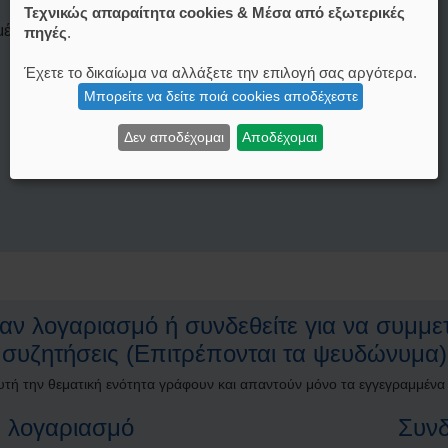
Τεχνικώς απαραίτητα cookies & Μέσα από εξωτερικές
μένουμε :
memberlist.php?mode=contactadmin
πηγές
.
Έχετε το δικαίωμα να αλλάξετε την επιλογή σας αργότερα.
Μπορείτε να δείτε ποιά cookies αποδέχεστε
Δεν αποδέχομαι
Αποδέχομαι
ν λογαριασμό ή συνδεθείτε για να συμμετ
συζητήσεις (Επιτρέπονται τα ψευδώνυμα)
υτή την θεματική ενότητα γράφουν και απαντούν μόνο τα εγγεγραμμένα
 λογαριασμό
Συνδ