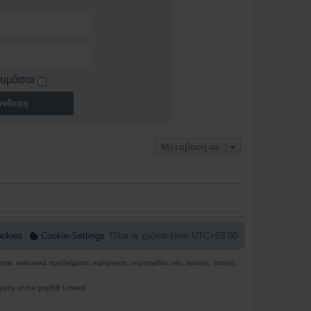
ς
-
Ι
δ
ρ
υ
τ
ή
θυμάσαι
ς
ύνδεση
Μετάβαση σε
okies
Cookie-Settings
Όλοι οι χρόνοι είναι
UTC+03:00
ρότητα, κοινωνικά προβλήματα, κυβέρνηση, νομοσχέδια, νέα, εκλογές, αποχή,
perty of the phpBB Limited