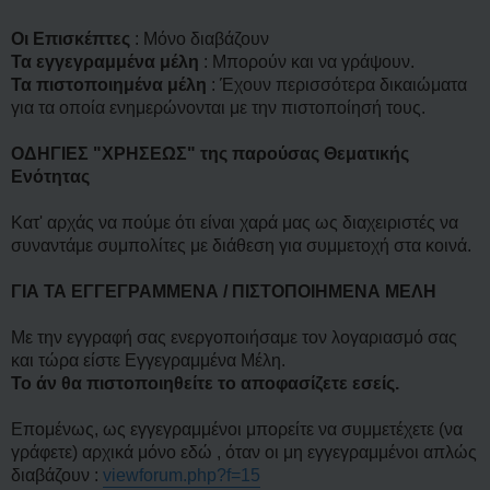
η
Οι Επισκέπτες
: Μόνο διαβάζουν
Τα εγγεγραμμένα μέλη
: Μπορούν και να γράψουν.
Τα πιστοποιημένα μέλη
: Έχουν περισσότερα δικαιώματα
για τα οποία ενημερώνονται με την πιστοποίησή τους.
ΟΔΗΓΙΕΣ "ΧΡΗΣΕΩΣ" της παρούσας Θεματικής
Ενότητας
Κατ' αρχάς να πούμε ότι είναι χαρά μας ως διαχειριστές να
συναντάμε συμπολίτες με διάθεση για συμμετοχή στα κοινά.
ΓΙΑ ΤΑ ΕΓΓΕΓΡΑΜΜΕΝΑ / ΠΙΣΤΟΠΟΙΗΜΕΝΑ ΜΕΛΗ
Με την εγγραφή σας ενεργοποιήσαμε τον λογαριασμό σας
και τώρα είστε Εγγεγραμμένα Μέλη.
Το άν θα πιστοποιηθείτε το αποφασίζετε εσείς.
Επομένως, ως εγγεγραμμένοι μπορείτε να συμμετέχετε (να
γράφετε) αρχικά μόνο εδώ , όταν οι μη εγγεγραμμένοι απλώς
διαβάζουν :
viewforum.php?f=15