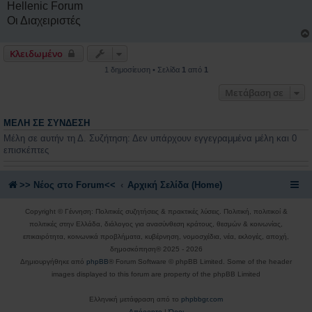
Hellenic Forum
Οι Διαχειριστές
Κλειδωμένο
1 δημοσίευση • Σελίδα
1
από
1
Μετάβαση σε
ΜΈΛΗ ΣΕ ΣΎΝΔΕΣΗ
Μέλη σε αυτήν τη Δ. Συζήτηση: Δεν υπάρχουν εγγεγραμμένα μέλη και 0
επισκέπτες
>> Nέος στο Forum<<
Αρχική Σελίδα (Home)
Copyright © Γέννηση: Πολιτικές συζητήσεις & πρακτικές λύσεις. Πολιτική, πολιτικοί &
πολιτικές στην Ελλάδα, διάλογος για ανασύνθεση κράτους, θεσμών & κοινωνίας,
επικαιρότητα, κοινωνικά προβλήματα, κυβέρνηση, νομοσχέδια, νέα, εκλογές, αποχή,
δημοσκόπηση® 2025 - 2026
Δημιουργήθηκε από
phpBB
® Forum Software © phpBB Limited. Some of the header
images displayed to this forum are property of the phpBB Limited
Ελληνική μετάφραση από το
phpbbgr.com
Απόρρητο
|
Όροι