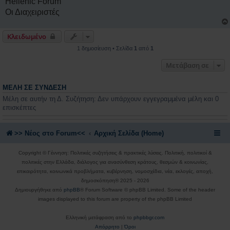
Hellenic Forum
Οι Διαχειριστές
Κλειδωμένο
1 δημοσίευση • Σελίδα
1
από
1
Μετάβαση σε
ΜΈΛΗ ΣΕ ΣΎΝΔΕΣΗ
Μέλη σε αυτήν τη Δ. Συζήτηση: Δεν υπάρχουν εγγεγραμμένα μέλη και 0
επισκέπτες
>> Nέος στο Forum<<
Αρχική Σελίδα (Home)
Copyright © Γέννηση: Πολιτικές συζητήσεις & πρακτικές λύσεις. Πολιτική, πολιτικοί &
πολιτικές στην Ελλάδα, διάλογος για ανασύνθεση κράτους, θεσμών & κοινωνίας,
επικαιρότητα, κοινωνικά προβλήματα, κυβέρνηση, νομοσχέδια, νέα, εκλογές, αποχή,
δημοσκόπηση® 2025 - 2026
Δημιουργήθηκε από
phpBB
® Forum Software © phpBB Limited. Some of the header
images displayed to this forum are property of the phpBB Limited
Ελληνική μετάφραση από το
phpbbgr.com
Απόρρητο
|
Όροι