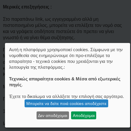
Μερικές επεξηγήσεις :
Στο παραπάνω link, ως εγγεγραμμένο αλλά μη
πιστοποιημένο μέλος, μπορείτε να επιλέξετε τον νομό σας
και να γράψετε οτιδήποτε πιστεύετε ότι πρεπει να γίνει
γνωστό ή να γίνει θέμα συζήτησης.
Αυτή η πλατφόρμα χρησιμοποιεί cookies. Σύμφωνα με την
Για παράδειγμα αν κάποιος επιλέξει το "ΠΙΣΤΟΠΟΙΗΜΕΝΑ
νομοθεσία σας ενημερώνουμε ότι προ-επιλέξαμε τα
ΜΕΛΗ ΝΟΜΟΥ ΗΡΑΚΛΕΙΟΥ ΚΡΗΤΗΣ", θα δει τις
απαραίτητα - τεχνικά cookies που χρειάζονται για την
ανακοινώσεις που υπάρχουν σε όλα τα σημεία του forum,
λειτουργία της πλατφόρμας.:
καθώς και το link "Πιστοποιημένα Μέλη Νομού Ηρακλείου
Κρήτης".
Τεχνικώς απαραίτητα cookies & Μέσα από εξωτερικές
πηγές
.
Μολις μπεί εκεί, θα δει :
Έχετε το δικαίωμα να αλλάξετε την επιλογή σας αργότερα.
ΠΙΣΤΟΠΟΙΗΜΕΝΑ ΜΕΛΗ ΝΟΜΟΥ ΗΡΑΚΛΕΙΟΥ ΚΡΗΤΗΣ
Μπορείτε να δείτε ποιά cookies αποδέχεστε
1.: Ημερομηνία - Ψευδώνυμο
Δεν αποδέχομαι
Αποδέχομαι
ΙΔΡΥΤΕΣ ΝΟΜΟΥ ΗΡΑΚΛΕΙΟΥ ΚΡΗΤΗΣ