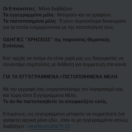
η
Οι Επισκέπτες
: Μόνο διαβάζουν
Τα εγγεγραμμένα μέλη
: Μπορούν και να γράψουν.
Τα πιστοποιημένα μέλη
: Έχουν περισσότερα δικαιώματα
για τα οποία ενημερώνονται με την πιστοποίησή τους.
ΟΔΗΓΙΕΣ "ΧΡΗΣΕΩΣ" της παρούσας Θεματικής
Ενότητας
Κατ' αρχάς να πούμε ότι είναι χαρά μας ως διαχειριστές να
συναντάμε συμπολίτες με διάθεση για συμμετοχή στα κοινά.
ΓΙΑ ΤΑ ΕΓΓΕΓΡΑΜΜΕΝΑ / ΠΙΣΤΟΠΟΙΗΜΕΝΑ ΜΕΛΗ
Με την εγγραφή σας ενεργοποιήσαμε τον λογαριασμό σας
και τώρα είστε Εγγεγραμμένα Μέλη.
Το άν θα πιστοποιηθείτε το αποφασίζετε εσείς.
Επομένως, ως εγγεγραμμένοι μπορείτε να συμμετέχετε (να
γράφετε) αρχικά μόνο εδώ , όταν οι μη εγγεγραμμένοι απλώς
διαβάζουν :
viewforum.php?f=15