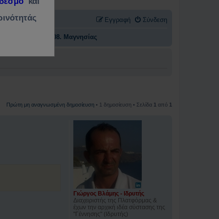
νδεσμο
και
ρινότητάς
Εγγραφή
Σύνδεση
ηση " ανά Νομό
08. Μαγνησίας
Πρώτη μη αναγνωσμένη δημοσίευση
• 1 δημοσίευση • Σελίδα
1
από
1
Γιώργος Βλάμης - Ιδρυτής
Διαχειριστής της Πλατφόρμας &
έχων την αρχική ιδέα σύστασης της
"Γέννησης" (Ιδρυτής)