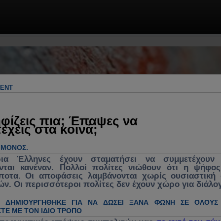
 & πρακτικές λύσεις. Πολιτική, πολιτικ
γος για ανασύνθεση κράτους, θεσμών &
λήματα, κυβέρνηση, νομοσχέδια, νέα, 
MENT
ενεργή συμμετοχή στα κοινά
φίζεις πια; Έπαψες να
έχεις στα κοινά;
Ο ΜΌΝΟΣ.
ρια Έλληνες έχουν σταματήσει να συμμετέχουν 
νται κανέναν. Πολλοί πολίτες νιώθουν ότι η ψήφο
ίποτα. Οι αποφάσεις λαμβάνονται χωρίς ουσιαστική
ών. Οι περισσότεροι πολίτες δεν έχουν χώρο για διάλο
Η ΔΗΜΙΟΥΡΓΉΘΗΚΕ ΓΙΑ ΝΑ ΔΏΣΕΙ ΞΑΝΆ ΦΩΝΉ ΣΕ ΌΛΟΥΣ
ΤΕ ΜΕ ΤΟΝ ΊΔΙΟ ΤΡΌΠΟ