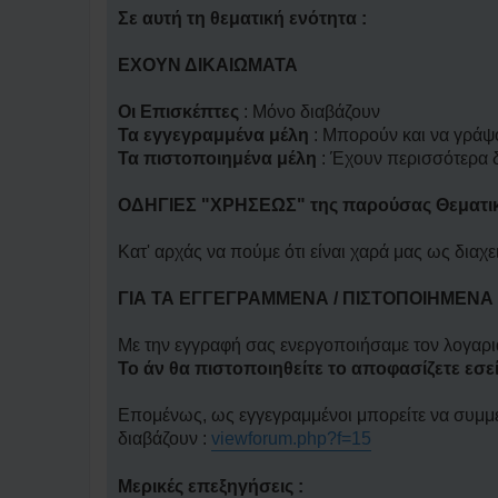
η
δ
Σε αυτή τη θεματική ενότητα :
η
μ
ο
ΕΧΟΥΝ ΔΙΚΑΙΩΜΑΤΑ
σ
ί
ε
Οι Επισκέπτες
: Μόνο διαβάζουν
υ
Τα εγγεγραμμένα μέλη
: Μπορούν και να γράψ
σ
η
Τα πιστοποιημένα μέλη
: Έχουν περισσότερα δ
ΟΔΗΓΙΕΣ "ΧΡΗΣΕΩΣ" της παρούσας Θεματικ
Κατ' αρχάς να πούμε ότι είναι χαρά μας ως διαχ
ΓΙΑ ΤΑ ΕΓΓΕΓΡΑΜΜΕΝΑ / ΠΙΣΤΟΠΟΙΗΜΕΝΑ
Με την εγγραφή σας ενεργοποιήσαμε τον λογαρι
Το άν θα πιστοποιηθείτε το αποφασίζετε εσεί
Επομένως, ως εγγεγραμμένοι μπορείτε να συμμετ
διαβάζουν :
viewforum.php?f=15
Μερικές επεξηγήσεις :