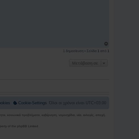
Κ
ο
1 δημοσίευση • Σελίδα
1
από
1
ρ
υ
φ
Μετάβαση σε
ή
okies
Cookie-Settings
Όλοι οι χρόνοι είναι
UTC+03:00
ρότητα, κοινωνικά προβλήματα, κυβέρνηση, νομοσχέδια, νέα, εκλογές, αποχή,
perty of the phpBB Limited