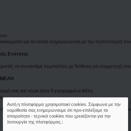
ουν.
ικαιώματα για τα οποία ενημερώνονται με την πιστοποίησή του
ής Ενότητας
ειριστές να συναντάμε συμπολίτες με διάθεση για συμμετοχή στα
 ΜΕΛΗ
ασμό σας και τώρα είστε Εγγεγραμμένα Μέλη.
ς.
Αυτή η πλατφόρμα χρησιμοποιεί cookies. Σύμφωνα με την
έχετε (να γράφετε) αρχικά μόνο εδώ , όταν οι μη εγγεγραμμέν
νομοθεσία σας ενημερώνουμε ότι προ-επιλέξαμε τα
απαραίτητα - τεχνικά cookies που χρειάζονται για την
λειτουργία της πλατφόρμας.: