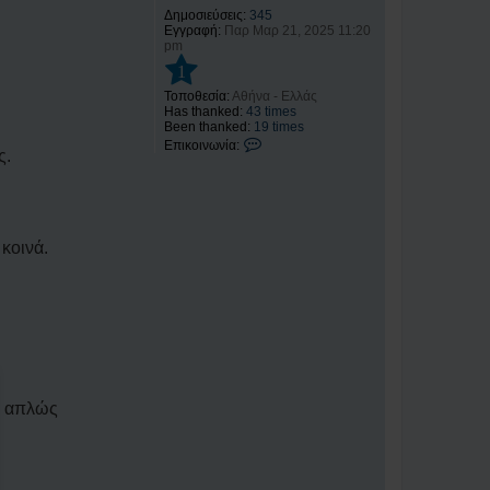
Δημοσιεύσεις:
345
Εγγραφή:
Παρ Μαρ 21, 2025 11:20
pm
1
Τοποθεσία:
Αθήνα - Ελλάς
Has thanked:
43 times
Been thanked:
19 times
Ε
Επικοινωνία:
ς.
π
ι
κ
ο
ι
ν
 κοινά.
ω
ν
ί
α
Γ
ι
ώ
ρ
γ
ο
ς
οι απλώς
Β
λ
ά
μ
η