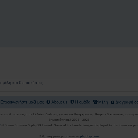
 μέλη και 0 επισκέπτες
Επικοινωνήστε μαζί μας
About us
Η ομάδα
Μέλη
Διαγραφή co
πολιτικοί & πολιτικές στην Ελλάδα, διάλογος για ανασύνθεση κράτους, θεσμών & κοινωνίας, επικαι
δημοσκόπηση® 2025 - 2026
B
® Forum Software © phpBB Limited. Some of the header images displayed to this forum are pro
Ελληνική μετάφραση από το
phpbbgr.com