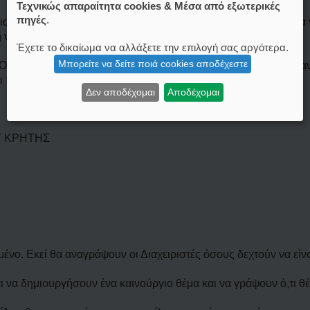
Τεχνικώς απαραίτητα cookies & Μέσα από εξωτερικές
πηγές
.
στοποιημένο μέλος, μπορείτε να επιλέξετε τον νομό σας και να
ή να γίνει θέμα συζήτησης.
Έχετε το δικαίωμα να αλλάξετε την επιλογή σας αργότερα.
Μπορείτε να δείτε ποιά cookies αποδέχεστε
ΣΤΟΠΟΙΗΜΕΝΑ ΜΕΛΗ ΝΟΜΟΥ ΗΡΑΚΛΕΙΟΥ ΚΡΗΤΗΣ", θα δει τις α
ι το link "Πιστοποιημένα Μέλη Νομού Ηρακλείου Κρήτης".
Δεν αποδέχομαι
Αποδέχομαι
Υ ΚΡΗΤΗΣ
μένο. Εκεί θα αναγράψουν οι Διαχειριστές όσους δεχτούν να είν
ι να δημιουργήσουν ένα καινούργιο θέμα και να γράψουν ό,τι θέ