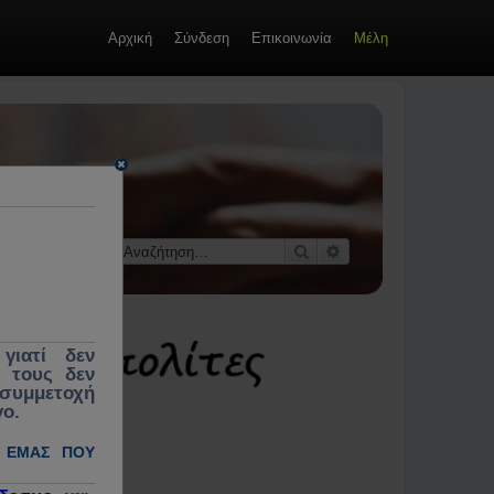
Αρχική
Σύνδεση
Επικοινωνία
Μέλη
οί &
 κοινωνίας,
εκλογές,
Αναζήτηση
Ειδική αναζήτηση
γιατί δεν
ς τους δεν
 συμμετοχή
γο.
 ΕΜΆΣ ΠΟΥ