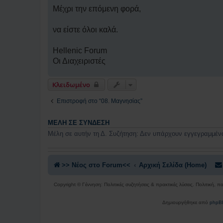
Μέχρι την επόμενη φορά,
να είστε όλοι καλά.
Hellenic Forum
Οι Διαχειριστές
Κλειδωμένο
Επιστροφή στο “08. Μαγνησίας”
ΜΈΛΗ ΣΕ ΣΎΝΔΕΣΗ
Μέλη σε αυτήν τη Δ. Συζήτηση: Δεν υπάρχουν εγγεγραμμένα
>> Nέος στο Forum<<
Αρχική Σελίδα (Home)
Copyright © Γέννηση: Πολιτικές συζητήσεις & πρακτικές λύσεις. Πολιτική, 
Δημιουργήθηκε από
phpB