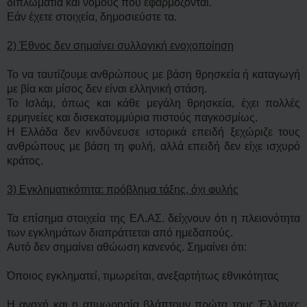
διπλωματία και νόμους που εφαρμόζονται.
Εάν έχετε στοιχεία, δημοσιεύστε τα.
2) Έθνος δεν σημαίνει συλλογική ενοχοποίηση
Το να ταυτίζουμε ανθρώπους με βάση θρησκεία ή καταγωγή
με βία και μίσος δεν είναι ελληνική στάση.
Το Ισλάμ, όπως και κάθε μεγάλη θρησκεία, έχει πολλές
ερμηνείες και δισεκατομμύρια πιστούς παγκοσμίως.
Η Ελλάδα δεν κινδύνευσε ιστορικά επειδή ξεχώριζε τους
ανθρώπους με βάση τη φυλή, αλλά επειδή δεν είχε ισχυρό
κράτος.
3) Εγκληματικότητα: πρόβλημα τάξης, όχι φυλής
Τα επίσημα στοιχεία της ΕΛ.ΑΣ. δείχνουν ότι η πλειονότητα
των εγκλημάτων διαπράττεται από ημεδαπούς.
Αυτό δεν σημαίνει αθώωση κανενός. Σημαίνει ότι:
Όποιος εγκληματεί, τιμωρείται, ανεξαρτήτως εθνικότητας
Η ανοχή και η ατιμωρησία βλάπτουν πρώτα τους Έλληνες