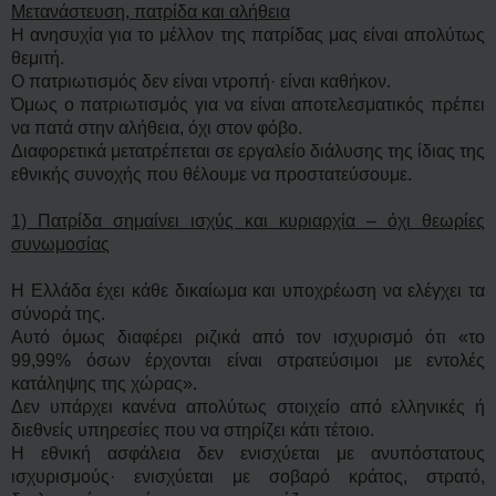
μ
Μετανάστευση, πατρίδα και αλήθεια
έ
ν
Η ανησυχία για το μέλλον της πατρίδας μας είναι απολύτως
η
θεμιτή.
δ
η
Ο πατριωτισμός δεν είναι ντροπή· είναι καθήκον.
μ
Όμως ο πατριωτισμός για να είναι αποτελεσματικός πρέπει
ο
σ
να πατά στην αλήθεια, όχι στον φόβο.
ί
Διαφορετικά μετατρέπεται σε εργαλείο διάλυσης της ίδιας της
ε
υ
εθνικής συνοχής που θέλουμε να προστατεύσουμε.
σ
η
1) Πατρίδα σημαίνει ισχύς και κυριαρχία – όχι θεωρίες
συνωμοσίας
Η Ελλάδα έχει κάθε δικαίωμα και υποχρέωση να ελέγχει τα
σύνορά της.
Αυτό όμως διαφέρει ριζικά από τον ισχυρισμό ότι «το
99,99% όσων έρχονται είναι στρατεύσιμοι με εντολές
κατάληψης της χώρας».
Δεν υπάρχει κανένα απολύτως στοιχείο από ελληνικές ή
διεθνείς υπηρεσίες που να στηρίζει κάτι τέτοιο.
Η εθνική ασφάλεια δεν ενισχύεται με ανυπόστατους
ισχυρισμούς· ενισχύεται με σοβαρό κράτος, στρατό,