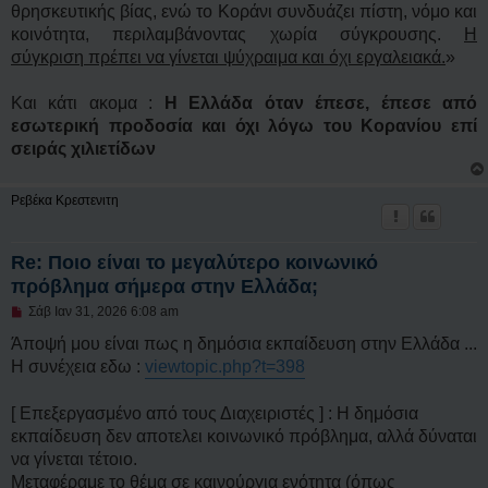
θρησκευτικής βίας, ενώ το Κοράνι συνδυάζει πίστη, νόμο και
κοινότητα, περιλαμβάνοντας χωρία σύγκρουσης.
Η
σύγκριση πρέπει να γίνεται ψύχραιμα και όχι εργαλειακά.
»
Και κάτι ακομα :
Η Ελλάδα όταν έπεσε, έπεσε από
εσωτερική προδοσία και όχι λόγω του Κορανίου επί
σειράς χιλιετίδων
Ρεβέκα Κρεστενιτη
Re: Ποιο είναι το μεγαλύτερο κοινωνικό
πρόβλημα σήμερα στην Ελλάδα;
Μ
Σάβ Ιαν 31, 2026 6:08 am
η
α
Άποψή μου είναι πως η δημόσια εκπαίδευση στην Ελλάδα ...
ν
Η συνέχεια εδω :
viewtopic.php?t=398
α
γ
ν
[ Επεξεργασμένο από τους Διαχειριστές ] : Η δημόσια
ω
σ
εκπαίδευση δεν αποτελει κοινωνικό πρόβλημα, αλλά δύναται
μ
να γίνεται τέτοιο.
έ
ν
Μεταφέραμε το θέμα σε καινούργια ενότητα (όπως