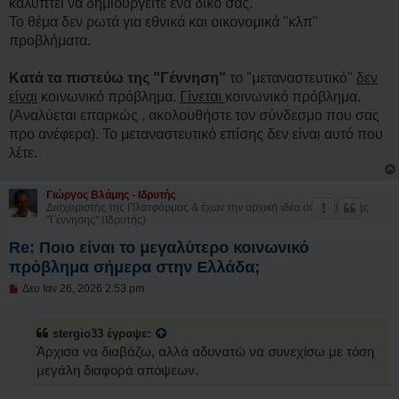
καλύπτει να δημιουργείτε ένα δικό σας.
Το θέμα δεν ρωτά για εθνικά και οικονομικά "κλπ"
προβλήματα.
Κατά τα πιστεύω της "Γέννηση"
το "μεταναστευτικό"
δεν
είναι
κοινωνικό πρόβλημα.
Γίνεται
κοινωνικό πρόβλημα.
(Αναλύεται επαρκώς , ακολουθήστε τον σύνδεσμο που σας
προ ανέφερα). Το μεταναστευτικό επίσης δεν είναι αυτό που
λέτε.
Γιώργος Βλάμης - Ιδρυτής
Διαχειριστής της Πλατφόρμας & έχων την αρχική ιδέα σύστασης της
"Γέννησης" (Ιδρυτής)
Re: Ποιο είναι το μεγαλύτερο κοινωνικό
πρόβλημα σήμερα στην Ελλάδα;
Μ
Δευ Ιαν 26, 2026 2:53 pm
η
α
ν
stergio33
έγραψε:
α
γ
Άρχισα να διαβάζω, αλλά αδυνατώ να συνεχίσω με τόση
ν
μεγάλη διαφορά απόψεων.
ω
σ