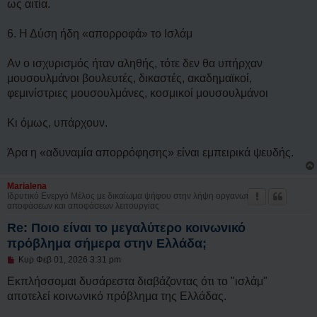
ως αιτία.
6. Η Δύση ήδη «απορροφά» το Ισλάμ
Αν ο ισχυρισμός ήταν αληθής, τότε δεν θα υπήρχαν
μουσουλμάνοι βουλευτές, δικαστές, ακαδημαϊκοί,
φεμινίστριες μουσουλμάνες, κοσμικοί μουσουλμάνοι
Κι όμως, υπάρχουν.
Άρα η «αδυναμία απορρόφησης» είναι εμπειρικά ψευδής.
Marialena
Ιδρυτικό Ενεργό Μέλος με δικαίωμα ψήφου στην λήψη οργανωτικών
αποφάσεων και αποφάσεων λειτουργίας
Re: Ποιο είναι το μεγαλύτερο κοινωνικό
πρόβλημα σήμερα στην Ελλάδα;
Μ
Κυρ Φεβ 01, 2026 3:31 pm
η
α
Εκπλήσσομαι δυσάρεστα διαβάζοντας ότι το "ισλάμ"
ν
αποτελεί κοινωνικό πρόβλημα της Ελλάδας.
α
γ