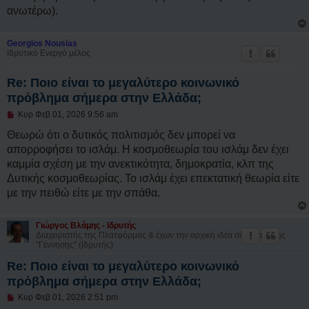
η
ανωτέρω).
δ
η
μ
ο
Georgios Nousias
σ
Ιδρυτικό Ενεργό μέλος
ί
ε
υ
Re: Ποιο είναι το μεγαλύτερο κοινωνικό
σ
πρόβλημα σήμερα στην Ελλάδα;
η
Μ
Κυρ Φεβ 01, 2026 9:56 am
η
α
Θεωρώ ότι ο δυτικός πολιτισμός δεν μπορεί να
ν
απορροφήσει το ισλάμ. Η κοσμοθεωρία του ισλάμ δεν έχει
α
γ
καμμία σχέση με την ανεκτικότητα, δημοκρατία, κλπ της
ν
Δυτικής κοσμοθεωρίας. Το ισλάμ έχει επεκτατική θεωρία είτε
ω
σ
με την πειθώ είτε με την σπάθα.
μ
έ
ν
Γιώργος Βλάμης - Ιδρυτής
η
Διαχειριστής της Πλατφόρμας & έχων την αρχική ιδέα σύστασης της
δ
"Γέννησης" (Ιδρυτής)
η
μ
Re: Ποιο είναι το μεγαλύτερο κοινωνικό
ο
σ
πρόβλημα σήμερα στην Ελλάδα;
ί
Μ
ε
Κυρ Φεβ 01, 2026 2:51 pm
η
υ