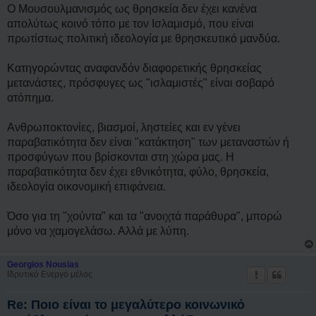
ν
Ο Μουσουλμανισμός ως θρησκεία δεν έχει κανένα
ω
σ
απολύτως κοινό τόπο με τον Ισλαμισμό, που είναι
μ
πρωτίστως πολιτική ιδεολογία με θρησκευτικό μανδύα.
έ
ν
η
Κατηγορώντας αναφανδόν διαφορετικής θρησκείας
δ
η
μετανάστες, πρόσφυγες ως "ισλαμιστές" είναι σοβαρό
μ
ατόπημα.
ο
σ
ί
Ανθρωποκτονίες, βιασμοί, ληστείες και εν γένει
ε
υ
παραβατικότητα δεν είναι "κατάκτηση" των μεταναστών ή
σ
προσφύγων που βρίσκονται στη χώρα μας. Η
η
παραβατικότητα δεν έχει εθνικότητα, φύλο, θρησκεία,
ιδεολογία οικονομική επιφάνεια.
Όσο για τη "χούντα" και τα "ανοιχτά παράθυρα", μπορώ
μόνο να χαμογελάσω. Αλλά με λύπη.
Georgios Nousias
Ιδρυτικό Ενεργό μέλος
Re: Ποιο είναι το μεγαλύτερο κοινωνικό