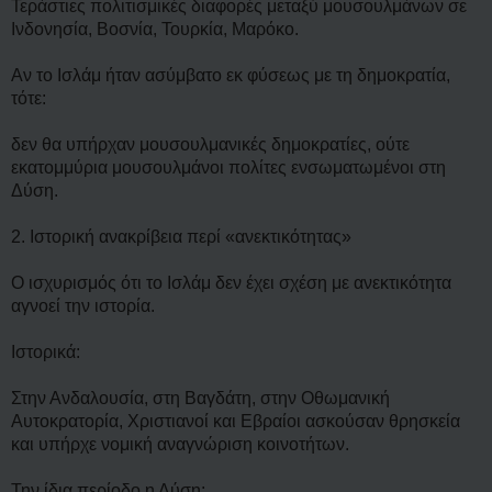
Τεράστιες πολιτισμικές διαφορές μεταξύ μουσουλμάνων σε
Ινδονησία, Βοσνία, Τουρκία, Μαρόκο.
Αν το Ισλάμ ήταν ασύμβατο εκ φύσεως με τη δημοκρατία,
τότε:
δεν θα υπήρχαν μουσουλμανικές δημοκρατίες, ούτε
εκατομμύρια μουσουλμάνοι πολίτες ενσωματωμένοι στη
Δύση.
2. Ιστορική ανακρίβεια περί «ανεκτικότητας»
Ο ισχυρισμός ότι το Ισλάμ δεν έχει σχέση με ανεκτικότητα
αγνοεί την ιστορία.
Ιστορικά:
Στην Ανδαλουσία, στη Βαγδάτη, στην Οθωμανική
Αυτοκρατορία, Χριστιανοί και Εβραίοι ασκούσαν θρησκεία
και υπήρχε νομική αναγνώριση κοινοτήτων.
Την ίδια περίοδο η Δύση: