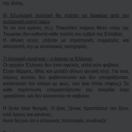
της άλλης.
6) Εξωτερική πολιτική θα πρέπει να διαφέρει από την
συλλογική ενοχή λαών
Το ότι ένα κράτος (π.χ. Πακιστάν) παίρνει θέση υπέρ της
Τουρκίας δεν καθιστά κάθε πολίτη του εχθρό της Ελλάδας.
Η εθνική ισχύς χτίζεται με στρατηγική, συμμαχίες και
αποτροπή, όχι με συλλογικές κατηγορίες.
7) Ιστορική συνέχεια – τι έκαναν οι Έλληνες
Οι αρχαίοι Έλληνες δεν ήταν αφελείς, αλλά ούτε φοβικοί.
Είχαν θάρρος, ήθος και μεταξύ άλλων ψυχική ισχύ. Για τους
λόγους αυτους δεν φοβόντουσαν και δεν υποψιάζονταν.
κατέκτησαν τον κόσμο με φώς, νου (και όπλα σαφώς). Σε
κάθε περίπτωση υπερασπίζονταν την πατρίδα όταν
χρειαζόταν, και δεν κλεινονταν σε καβούκι.
Η ξενία ήταν θεσμός. Ο Δίας Ξένιος προστάτευε τον ξένο,
υπό όρους και κανόνες.
Αυτό δείχνει ότι ο ελληνικός πολιτισμός συνδύαζε: