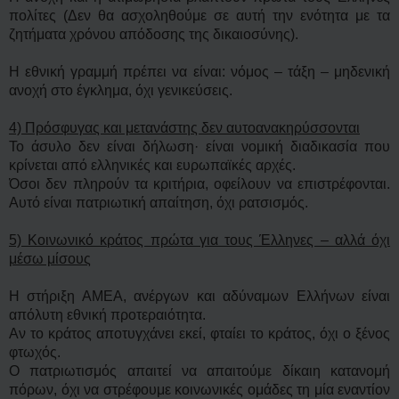
πολίτες (Δεν θα ασχοληθούμε σε αυτή την ενότητα με τα
ζητήματα χρόνου απόδοσης της δικαιοσύνης).
Η εθνική γραμμή πρέπει να είναι: νόμος – τάξη – μηδενική
ανοχή στο έγκλημα, όχι γενικεύσεις.
4) Πρόσφυγας και μετανάστης δεν αυτοανακηρύσσονται
Το άσυλο δεν είναι δήλωση· είναι νομική διαδικασία που
κρίνεται από ελληνικές και ευρωπαϊκές αρχές.
Όσοι δεν πληρούν τα κριτήρια, οφείλουν να επιστρέφονται.
Αυτό είναι πατριωτική απαίτηση, όχι ρατσισμός.
5) Κοινωνικό κράτος πρώτα για τους Έλληνες – αλλά όχι
μέσω μίσους
Η στήριξη ΑΜΕΑ, ανέργων και αδύναμων Ελλήνων είναι
απόλυτη εθνική προτεραιότητα.
Αν το κράτος αποτυγχάνει εκεί, φταίει το κράτος, όχι ο ξένος
φτωχός.
Ο πατριωτισμός απαιτεί να απαιτούμε δίκαιη κατανομή
πόρων, όχι να στρέφουμε κοινωνικές ομάδες τη μία εναντίον