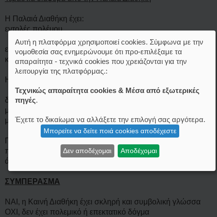
Η Παλαιά Διαθήκη έχει:
εντολές πολέμου
Αυτή η πλατφόρμα χρησιμοποιεί cookies. Σύμφωνα με την
εξόντωσης
νομοθεσία σας ενημερώνουμε ότι προ-επιλέξαμε τα
κατάκτησης γης
απαραίτητα - τεχνικά cookies που χρειάζονται για την
λειτουργία της πλατφόρμας.:
Η Καινή Διαθήκη:
Τεχνικώς απαραίτητα cookies & Μέσα από εξωτερικές
πηγές
.
δεν συνεχίζει αυτό το μοντέλο
μετατοπίζει το μήνυμα σε προσωπική ηθική, αγάπη,
Έχετε το δικαίωμα να αλλάξετε την επιλογή σας αργότερα.
μετάνοια
Μπορείτε να δείτε ποιά cookies αποδέχεστε
Γι’ αυτό και η Ορθόδοξη Εκκλησία: δεν μιλά για “ιερό
πόλεμο” αλλά βλέπει τον πόλεμο μόνο ως τραγική ανάγκη
Δεν αποδέχομαι
Αποδέχομαι
άμυνας, όχι ως θρησκευτικό καθήκον
ΣΥΜΠΕΡΑΣΜΑ
ΝΑΙ, η Καινή Διαθήκη έχει σκληρή και συμβολική γλώσσα
ΟΧΙ, δεν έχει πολεμικό ή επεκτατικό δόγμα