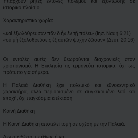
Υπάρχουν ρητές εντολές πολέμου και εξόντωσης σε
ιστορικό πλαίσιο
Χαρακτηριστικά χωρία:
«καὶ ἐξωλόθρευσαν πᾶν ὃ ἦν ἐν τῇ πόλει» (Ιησ. Ναυή 6:21)
«οὐ μὴ ἐξολοθρεύσεις ἐξ αὐτῶν ψυχὴν ζῶσαν» (Δευτ. 20:16)
Οι εντολές αυτές δεν θεωρούνται διαχρονικές στον
χριστιανισμό. Η Εκκλησία τις ερμηνεύει ιστορικά, όχι ως
πρότυπο για σήμερα.
Η Παλαιά Διαθήκη έχει πολεμικό και εθνοκεντρικό
χαρακτήρα, αλλά περιορισμένο σε συγκεκριμένο λαό και
εποχή, όχι παγκόσμια επέκταση.
Καινή Διαθήκη
Η Καινή Διαθήκη αποτελεί τομή σε σχέση με την Παλαιά.
Δεν συνδέεται με έθνος ή γη