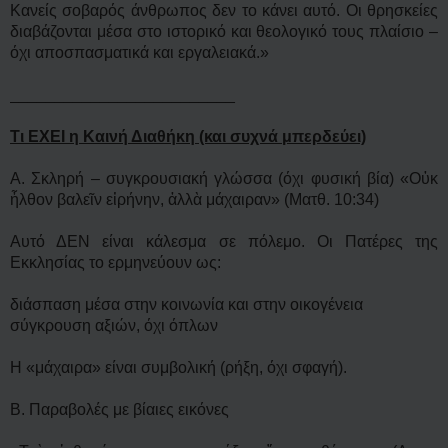
Κανείς σοβαρός άνθρωπος δεν το κάνει αυτό. Οι θρησκείες
διαβάζονται μέσα στο ιστορικό και θεολογικό τους πλαίσιο –
όχι αποσπασματικά και εργαλειακά.»
_________________________
Τι ΕΧΕΙ η Καινή Διαθήκη (και συχνά μπερδεύει)
Α. Σκληρή – συγκρουσιακή γλώσσα (όχι φυσική βία) «Οὐκ
ἦλθον βαλεῖν εἰρήνην, ἀλλὰ μάχαιραν» (Ματθ. 10:34)
Αυτό ΔΕΝ είναι κάλεσμα σε πόλεμο. Οι Πατέρες της
Εκκλησίας το ερμηνεύουν ως:
διάσπαση μέσα στην κοινωνία και στην οικογένεια
σύγκρουση αξιών, όχι όπλων
Η «μάχαιρα» είναι συμβολική (ρήξη, όχι σφαγή).
Β. Παραβολές με βίαιες εικόνες