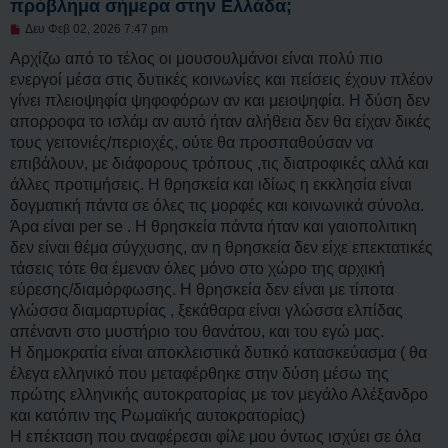
πρόβλημα σήμερα στην Ελλάδα;
Μ
Δευ Φεβ 02, 2026 7:47 pm
η
α
Αρχίζω από το τέλος οι μουσουλμάνοι είναι πολύ πιο
ν
ενεργοί μέσα στις δυτικές κοινωνίες και πείσεις έχουν πλέον
α
γ
γίνει πλειοψηφία ψηφοφόρων αν και μειοψηφία. Η δύση δεν
ν
απορροφα το ισλάμ αν αυτό ήταν αλήθεια δεν θα είχαν δικές
ω
σ
τους γειτονιές/περιοχές, ούτε θα προσπαθούσαν να
μ
επιβάλουν, με διάφορους τρόπους ,τις διατροφικές αλλά και
έ
ν
άλλες προτιμήσεις. Η θρησκεία και ιδίως η εκκλησία είναι
η
δογματική πάντα σε όλες τις μορφές και κοινωνικά σύνολα.
δ
η
Άρα είναι per se . Η θρησκεία πάντα ήταν και γαιοπολιτικη
μ
δεν είναι θέμα σύγχυσης, αν η θρησκεία δεν είχε επεκτατικές
ο
σ
τάσεις τότε θα έμεναν όλες μόνο στο χώρο της αρχική
ί
εύρεσης/διαμόρφωσης. Η θρησκεία δεν είναι με τίποτα
ε
υ
γλώσσα διαμαρτυρίας , ξεκάθαρα είναι γλώσσα ελπίδας
σ
απέναντι στο μυστήριο του θανάτου, και του εγώ μας.
η
Η δημοκρατία είναι αποκλειστικά δυτικό κατασκεύασμα ( θα
έλεγα ελληνικό που μεταφέρθηκε στην δύση μέσω της
πρώτης ελληνικής αυτοκρατορίας με τον μεγάλο Αλέξανδρο
και κατόπιν της Ρωμαϊκής αυτοκρατορίας)
Η επέκταση που αναφέρεσαι φίλε μου όντως ισχύει σε όλα