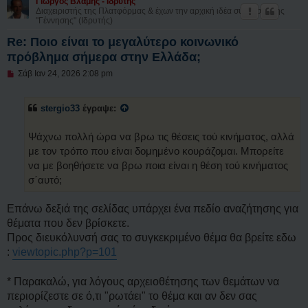
Γιώργος Βλάμης - Ιδρυτής
η
Διαχειριστής της Πλατφόρμας & έχων την αρχική ιδέα σύστασης της
δ
"Γέννησης" (Ιδρυτής)
η
μ
Re: Ποιο είναι το μεγαλύτερο κοινωνικό
ο
σ
πρόβλημα σήμερα στην Ελλάδα;
ί
Μ
ε
Σάβ Ιαν 24, 2026 2:08 pm
η
υ
α
σ
ν
η
stergio33
έγραψε:
α
γ
ν
Ψάχνω πολλή ώρα να βρω τις θέσεις τού κινήματος, αλλά
ω
σ
με τον τρόπο που είναι δομημένο κουράζομαι. Μπορείτε
μ
να με βοηθήσετε να βρω ποια είναι η θέση τού κινήματος
έ
ν
σ΄αυτό;
η
δ
η
Επάνω δεξιά της σελίδας υπάρχει ένα πεδίο αναζήτησης για
μ
θέματα που δεν βρίσκετε.
ο
σ
Προς διευκόλυνσή σας το συγκεκριμένο θέμα θα βρείτε εδω
ί
:
viewtopic.php?p=101
ε
υ
σ
* Παρακαλώ, για λόγους αρχειοθέτησης των θεμάτων να
η
περιορίζεστε σε ό,τι "ρωτάει" το θέμα και αν δεν σας