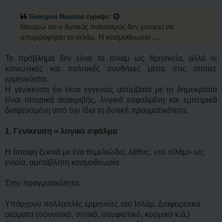
α
σ
ν
η
Georgios Nousias
έγραψε:
α
γ
Θεωρώ ότι ο δυτικός πολιτισμός δεν μπορεί να
ν
απορροφήσει το ισλάμ. Η κοσμοθεωρία ....
ω
σ
μ
Το πρόβλημα δεν είναι το Ισλάμ ως θρησκεία, αλλά οι
έ
ν
κοινωνικές και πολιτικές συνθήκες μέσα στις οποίες
η
ερμηνεύεται.
δ
η
Η γενίκευση ότι είναι εγγενώς ασύμβατο με τη δημοκρατία
μ
είναι ιστορικά ανακριβής, λογικά εσφαλμένη και εμπειρικά
ο
σ
διαψευσμένη από την ίδια τη δυτική πραγματικότητα.
ί
ε
υ
1. Γενίκευση = λογικό σφάλμα
σ
η
Η άποψη ξεκινά με ένα θεμελιώδες λάθος: «το ισλάμ» ως
ενιαία, αμετάβλητη κοσμοθεωρία
Στην πραγματικότητα:
Υπάρχουν πολλαπλές ερμηνείες του Ισλάμ. Διαφορετικά
ρεύματα (σουνιτικό, σιιτικό, σουφιστικό, κοσμικό κ.ά.)