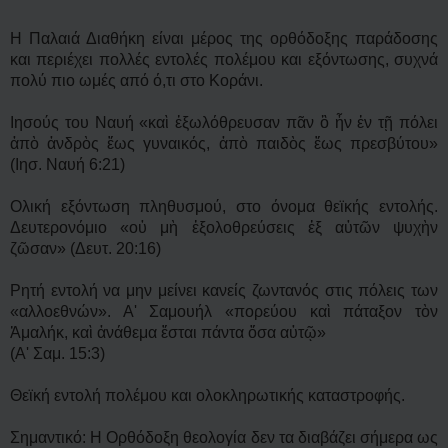
Η Παλαιά Διαθήκη είναι μέρος της ορθόδοξης παράδοσης
και περιέχει πολλές εντολές πολέμου και εξόντωσης, συχνά
πολύ πιο ωμές από ό,τι στο Κοράνι.
Ιησούς του Ναυή «καὶ ἐξωλόθρευσαν πᾶν ὃ ἦν ἐν τῇ πόλει
ἀπὸ ἀνδρὸς ἕως γυναικός, ἀπὸ παιδὸς ἕως πρεσβύτου»
(Ιησ. Ναυή 6:21)
Ολική εξόντωση πληθυσμού, στο όνομα θεϊκής εντολής.
Δευτερονόμιο «οὐ μὴ ἐξολοθρεύσεις ἐξ αὐτῶν ψυχὴν
ζῶσαν» (Δευτ. 20:16)
Ρητή εντολή να μην μείνει κανείς ζωντανός στις πόλεις των
«αλλοεθνών». Αʹ Σαμουήλ «πορεύου καὶ πάταξον τὸν
Ἀμαλήκ, καὶ ἀνάθεμα ἔσται πάντα ὅσα αὐτῷ»
(Αʹ Σαμ. 15:3)
Θεϊκή εντολή πολέμου και ολοκληρωτικής καταστροφής.
Σημαντικό: Η Ορθόδοξη θεολογία δεν τα διαβάζει σήμερα ως