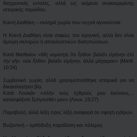
διαχρονικές εντολές, αλλά ως κείμενα συγκεκριμένης
ιστορικής περιόδου.
Καινή Διαθήκη – σκληρά χωρία που συχνά αγνοούνται
Η Καινή Διαθήκη είναι σαφώς πιο ειρηνική, αλλά δεν είναι
άμοιρη σκληρών ή αποκλειστικών διατυπώσεων.
Κατά Ματθαίον «Μὴ νομίσητε ὅτι ἦλθον βαλεῖν εἰρήνην ἐπὶ
τὴν γῆν· οὐκ ἦλθον βαλεῖν εἰρήνην, ἀλλὰ μάχαιραν» (Ματθ.
10:34)
Συμβολικό χωρίο, αλλά χρησιμοποιήθηκε ιστορικά για να
δικαιολογήσει βία.
Κατά Λουκάν «πλὴν τοὺς ἐχθρούς μου ἐκείνους…
κατασφάξατε ἔμπροσθέν μου» (Λουκ. 19:27)
Παραβολή, αλλά λέξη προς λέξη αναφορά σε σφαγή εχθρών.
Βυζαντινή – ορθόδοξη παράδοση και πόλεμος