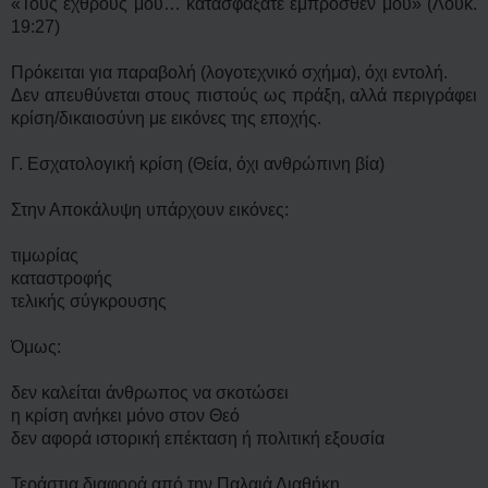
«Τοὺς ἐχθρούς μου… κατασφάξατε ἔμπροσθέν μου» (Λουκ.
19:27)
Πρόκειται για παραβολή (λογοτεχνικό σχήμα), όχι εντολή.
Δεν απευθύνεται στους πιστούς ως πράξη, αλλά περιγράφει
κρίση/δικαιοσύνη με εικόνες της εποχής.
Γ. Εσχατολογική κρίση (Θεία, όχι ανθρώπινη βία)
Στην Αποκάλυψη υπάρχουν εικόνες:
τιμωρίας
καταστροφής
τελικής σύγκρουσης
Όμως:
δεν καλείται άνθρωπος να σκοτώσει
η κρίση ανήκει μόνο στον Θεό
δεν αφορά ιστορική επέκταση ή πολιτική εξουσία
Τεράστια διαφορά από την Παλαιά Διαθήκη