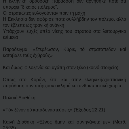
Η ελληνική ορθόδοξη παράδοση δεν αρνήθηκε ποτέ ότι
υπάρχει “δίκαιος πόλεμος”.
Οι στρατιώτες ευλογούνταν πριν τη μάχη
Η Εκκλησία δεν αφόρισε ποτέ συλλήβδην τον πόλεμο, αλλά
τον έβλεπε ως τραγική ανάγκη
Υπάρχουν ευχές υπέρ νίκης του στρατού στα λειτουργικά
κείμενα
Παράδειγμα: «Στερέωσον, Κύριε, τὸ στρατόπεδον καὶ
κατάβαλε τοὺς ἐχθρούς»
Και όμως: φιλοξενία και αγάπη στον ξένο (κοινό στοιχείο)
Όπως στο Κοράνι, έτσι και στην ελληνική/χριστιανική
παράδοση συνυπάρχουν σκληρά και ανθρωπιστικά χωρία.
Παλαιά Διαθήκη
«Τὸν ξένον οὐ καταδυναστεύσεις» (Έξοδος 22:21)
Καινή Διαθήκη «Ξένος ἤμην καὶ συνηγάγετέ με» (Ματθ.
25:35)