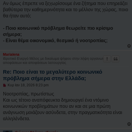
μ
Αν όμως έπρεπε να ξεχωρίσουμε ένα ζήτημα που επηρεάζει
ο
σ
βαθύτερα την καθημερινότητα και το μέλλον της χώρας, ποιο
ί
θα ήταν αυτό;
ε
υ
σ
- Ποιο κοινωνικό πρόβλημα θεωρείτε πιο κρίσιμο
η
σήμερα;
- Είναι θέμα οικονομικό, θεσμικό ή νοοτροπίας;
Marialena
Ιδρυτικό Ενεργό Μέλος με δικαίωμα ψήφου στην λήψη οργανωτικών
αποφάσεων και αποφάσεων λειτουργίας
Re: Ποιο είναι το μεγαλύτερο κοινωνικό
πρόβλημα σήμερα στην Ελλάδα;
Μ
Κυρ Ιαν 18, 2026 8:23 pm
η
α
Νοοτροπίας, πρωτίστως
ν
Και ως τέτοιο αναπόφευκτα δημιουργεί ένα ντόμινο
α
γ
κοινωνικών προβλημάτων που αν και σε μια πρώτη
ν
ανάγνωση μοιάζουν ασύνδετα, στην πραγματικότητα είναι
ω
σ
αλληλένδετα.
μ
έ
ν