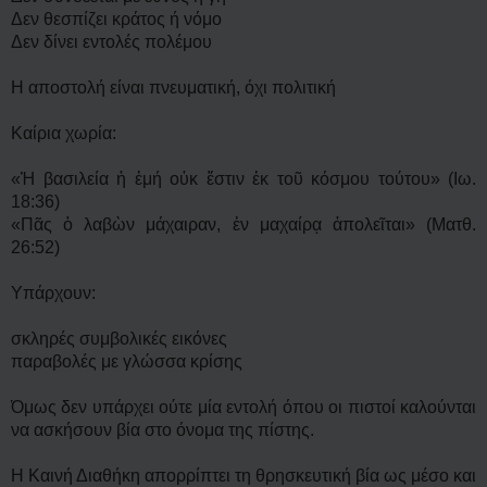
Δεν θεσπίζει κράτος ή νόμο
Δεν δίνει εντολές πολέμου
Η αποστολή είναι πνευματική, όχι πολιτική
Καίρια χωρία:
«Ἡ βασιλεία ἡ ἐμή οὐκ ἔστιν ἐκ τοῦ κόσμου τούτου» (Ιω.
18:36)
«Πᾶς ὁ λαβὼν μάχαιραν, ἐν μαχαίρᾳ ἀπολεῖται» (Ματθ.
26:52)
Υπάρχουν:
σκληρές συμβολικές εικόνες
παραβολές με γλώσσα κρίσης
Όμως δεν υπάρχει ούτε μία εντολή όπου οι πιστοί καλούνται
να ασκήσουν βία στο όνομα της πίστης.
Η Καινή Διαθήκη απορρίπτει τη θρησκευτική βία ως μέσο και