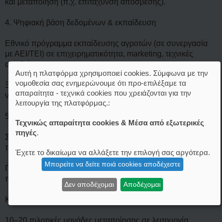
και μεταποίηση (π.χ. επιτάχυνση απόσβεσης).
4. Ψηφιακή βάση δεδομένων & εκπαίδευση
Εθνικό πρόγραμμα εκπαίδευσης αγροτών (σε συνεργασία
με ΑΕΙ/ΤΕΙ) σε επιχειρηματικότητα, marketing, τεχνικές
ακριβείας.
Αυτή η πλατφόρμα χρησιμοποιεί cookies. Σύμφωνα με την
νομοθεσία σας ενημερώνουμε ότι προ-επιλέξαμε τα
Ξεκινά ψηφιακός κόμβος καταγραφής παραγωγής, κόστους,
απαραίτητα - τεχνικά cookies που χρειάζονται για την
νερού.
λειτουργία της πλατφόρμας.:
5. Quick wins
Τεχνικώς απαραίτητα cookies & Μέσα από εξωτερικές
πηγές
.
Στήριξη μικρών μονάδων τυποποίησης ελαιολάδου και
τυριού — γρήγορη αύξηση τιμής πώλησης.
Έχετε το δικαίωμα να αλλάξετε την επιλογή σας αργότερα.
Μπορείτε να δείτε ποιά cookies αποδέχεστε
Προγράμματα μείωσης κόστους ζωοτροφών μέσω τοπικής
παραγωγής.
Δεν αποδέχομαι
Αποδέχομαι
KPI (έτη 1–3):
10–20 πιλοτικές μονάδες μεταποίησης σε λειτουργία.