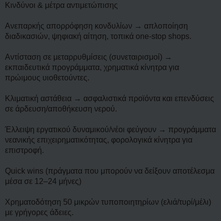
Κινδύνοι & μέτρα αντιμετώπισης
Ανεπαρκής απορρόφηση κονδυλίων → απλοποίηση
διαδικασιών, ψηφιακή αίτηση, τοπικά one-stop shops.
Αντίσταση σε μεταρρυθμίσεις (συνεταιρισμοί) →
εκπαιδευτικά προγράμματα, χρηματικά κίνητρα για
πρώιμους υιοθετούντες.
Κλιματική αστάθεια → ασφαλιστικά προϊόντα και επενδύσεις
σε άρδευση/αποθήκευση νερού.
Έλλειψη εργατικού δυναμικού/νέοι φεύγουν → προγράμματα
νεανικής επιχειρηματικότητας, φορολογικά κίνητρα για
επιστροφή.
Quick wins (πράγματα που μπορούν να δείξουν αποτέλεσμα
μέσα σε 12–24 μήνες)
Χρηματοδότηση 50 μικρών τυποποιητηρίων (ελιά/τυρί/μέλι)
με γρήγορες άδειες.