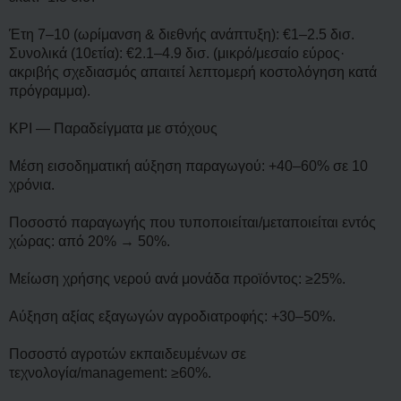
Έτη 7–10 (ωρίμανση & διεθνής ανάπτυξη): €1–2.5 δισ.
Συνολικά (10ετία): €2.1–4.9 δισ. (μικρό/μεσαίο εύρος·
ακριβής σχεδιασμός απαιτεί λεπτομερή κοστολόγηση κατά
πρόγραμμα).
KPI — Παραδείγματα με στόχους
Μέση εισοδηματική αύξηση παραγωγού: +40–60% σε 10
χρόνια.
Ποσοστό παραγωγής που τυποποιείται/μεταποιείται εντός
χώρας: από 20% → 50%.
Μείωση χρήσης νερού ανά μονάδα προϊόντος: ≥25%.
Αύξηση αξίας εξαγωγών αγροδιατροφής: +30–50%.
Ποσοστό αγροτών εκπαιδευμένων σε
τεχνολογία/management: ≥60%.