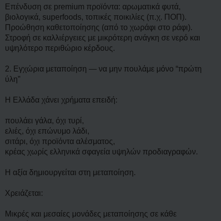
ί
Επένδυση σε premium προϊόντα: αρωματικά φυτά,
ε
υ
βιολογικά, superfoods, τοπικές ποικιλίες (π.χ. ΠΟΠ).
σ
Προώθηση καθετοποίησης (από το χωράφι στο ράφι).
η
Στροφή σε καλλιέργειες με μικρότερη ανάγκη σε νερό και
υψηλότερο περιθώριο κέρδους.
2. Εγχώρια μεταποίηση — να μην πουλάμε μόνο “πρώτη
ύλη”
Η Ελλάδα χάνει χρήματα επειδή:
πουλάει γάλα, όχι τυρί,
ελιές, όχι επώνυμο λάδι,
σιτάρι, όχι προϊόντα αλέσματος,
κρέας χωρίς ελληνικά σφαγεία υψηλών προδιαγραφών.
Η αξία δημιουργείται στη μεταποίηση.
Χρειάζεται:
Μικρές και μεσαίες μονάδες μεταποίησης σε κάθε