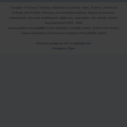
Copyright © Γέννηση: Πολιτικές συζητήσεις & πρακτικές λύσεις. Πολιτική, πολιτικοί &
πολιτικές στην Ελλάδα, διάλογος για ανασύνθεση κράτους, θεσμών & κοινωνίας,
επικαιρότητα, κοινωνικά προβλήματα, κυβέρνηση, νομοσχέδια, νέα, εκλογές, αποχή,
δημοσκόπηση® 2025 - 2026
Δημιουργήθηκε από
phpBB
® Forum Software © phpBB Limited. Some of the header
images displayed to this forum are property of the phpBB Limited
Ελληνική μετάφραση από το
phpbbgr.com
Απόρρητο
|
Όροι