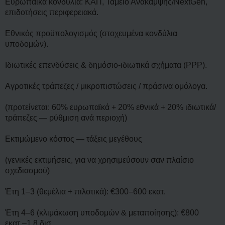
Ευρωπαϊκά κονδύλια: ΚΑΠ, Ταμείο Ανάκαμψης/NextGen,
επιδοτήσεις περιφερειακά.
Εθνικός προϋπολογισμός (στοχευμένα κονδύλια
υποδομών).
Ιδιωτικές επενδύσεις & δημόσιο-ιδιωτικά σχήματα (PPP).
Αγροτικές τράπεζες / μικροπιστώσεις / πράσινα ομόλογα.
(προτείνεται: 60% ευρωπαϊκά + 20% εθνικά + 20% ιδιωτικά/
τράπεζες — ρύθμιση ανά περιοχή)
Εκτιμώμενο κόστος — τάξεις μεγέθους
(γενικές εκτιμήσεις, για να χρησιμεύσουν σαν πλαίσιο
σχεδιασμού)
Έτη 1–3 (θεμέλια + πιλοτικά): €300–600 εκατ.
Έτη 4–6 (κλιμάκωση υποδομών & μεταποίησης): €800
εκατ.–1.8 δισ.