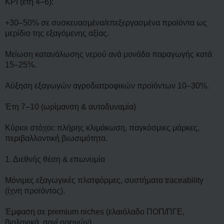
KPI (έτη 4–6):
+30–50% σε συσκευασμένα/επεξεργασμένα προϊόντα ως
μερίδιο της εξαγόμενης αξίας.
Μείωση κατανάλωσης νερού ανά μονάδα παραγωγής κατά
15–25%.
Αύξηση εξαγωγών αγροδιατροφικών προϊόντων 10–30%.
Έτη 7–10 (ωρίμανση & αυτοδυναμία)
Κύριοι στόχοι: πλήρης κλιμάκωση, παγκόσμιες μάρκες,
περιβαλλοντική βιωσιμότητα.
1. Διεθνής θέση & επωνυμία
Μόνιμες εξαγωγικές πλατφόρμες, συστήματα traceability
(ίχνη προϊόντος).
Έμφαση σε premium niches (ελαιόλαδο ΠΟΠ/ΠΓΕ,
βιολογικά, αρνί ορεινών).