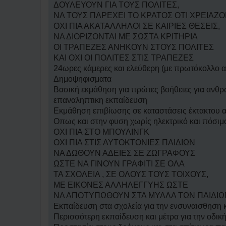
η
ΔΟΥΛΕΥΟΥΝ ΓΙΑ ΤΟΥΣ ΠΟΛΙΤΕΣ,
δ
η
ΝΑ ΤΟΥΣ ΠΑΡΕΧΕΙ ΤΟ ΚΡΑΤΟΣ ΟΤΙ ΧΡΕΙΑΖΟ
μ
ΟΧΙ ΠΙΑ ΑΚΑΤΑΛΛΗΛΟΙ ΣΕ ΚΑΙΡΙΕΣ ΘΕΣΕΙΣ,
ο
σ
ΝΑ ΔΙΟΡΙΖΟΝΤΑΙ ΜΕ ΣΩΣΤΑ ΚΡΙΤΗΡΙΑ
ί
ΟΙ ΤΡΑΠΕΖΕΣ ΑΝΗΚΟΥΝ ΣΤΟΥΣ ΠΟΛΙΤΕΣ
ε
υ
ΚΑΙ ΟΧΙ ΟΙ ΠΟΛΙΤΕΣ ΣΤΙΣ ΤΡΑΠΕΖΕΣ
σ
24ωρες κάμερες και ελεύθερη (με πρωτόκολλο 
η
Δημοψηφισματα
Βασική εκμάθηση για πρώτες βοήθειες για ανθρώ
επαναληπτικη εκπαίδευση
Εκμάθηση επιβίωσης σε καταστάσεις έκτακτου α
Οπως και στην φυση χωρίς ηλεκτρικό και πόσιμο
ΟΧΙ ΠΙΑ ΣΤΟ ΜΠΟΥΛΙΝΓΚ
ΟΧΙ ΠΙΑ ΣΤΙΣ ΑΥΤΟΚΤΟΝΙΕΣ ΠΑΙΔΙΩΝ
ΝΑ ΔΩΘΟΥΝ ΑΔΕΙΕΣ ΣΕ ΖΩΓΡΑΦΟΥΣ
ΩΣΤΕ ΝΑ ΓΙΝΟΥΝ ΓΡΑΦΙΤΙ ΣΕ ΟΛΑ
ΤΑ ΣΧΟΛΕΙΑ , ΣΕ ΟΛΟΥΣ ΤΟΥΣ ΤΟΙΧΟΥΣ,
ΜΕ ΕΙΚΟΝΕΣ ΑΛΛΗΛΕΓΓΥΗΣ ΩΣΤΕ
ΝΑ ΑΠΟΤΥΠΩΘΟΥΝ ΣΤΑ ΜΥΑΛΑ ΤΩΝ ΠΑΙΔΙΩ
Εκπαίδευση στα σχολεία για την ενσυναισθηση κ
Περισσότερη εκπαίδευση και μέτρα για την οδι