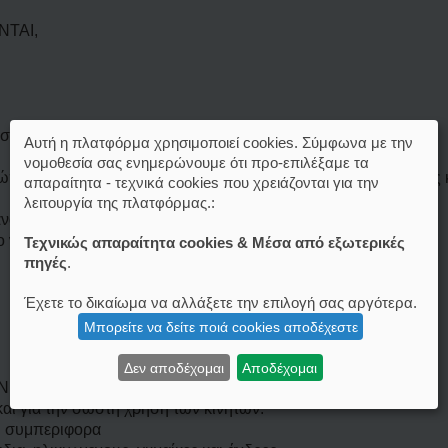
ΝΤΑΙ,
ασφαλειας) πρόσβαση στην Βουλη.
Αυτή η πλατφόρμα χρησιμοποιεί cookies. Σύμφωνα με την
νομοθεσία σας ενημερώνουμε ότι προ-επιλέξαμε τα
πους, εγκυμονουσες και ζώα. Στα σχολεία και σε όλους οπως κ
απαραίτητα - τεχνικά cookies που χρειάζονται για την
λειτουργία της πλατφόρμας.:
νάγκης π.χ. σεισμοί πλημμύρες κ.α
 νερό κ.α.
Τεχνικώς απαραίτητα cookies & Μέσα από εξωτερικές
πηγές
.
Έχετε το δικαίωμα να αλλάξετε την επιλογή σας αργότερα.
Μπορείτε να δείτε ποιά cookies αποδέχεστε
Δεν αποδέχομαι
Αποδέχομαι
Ν
αι για την σωστή χρήση των κινητών.
κή συμπεριφορα