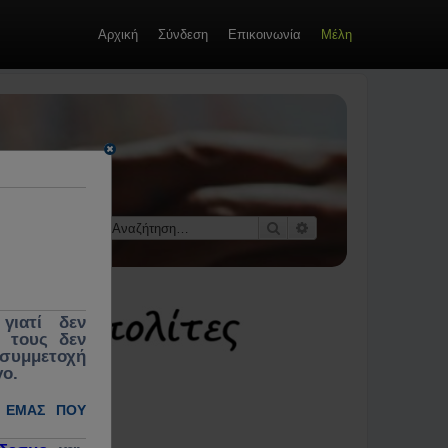
Αρχική
Σύνδεση
Επικοινωνία
Μέλη
οί &
 κοινωνίας,
εκλογές,
Αναζήτηση
Ειδική αναζήτηση
γιατί δεν
ς τους δεν
 συμμετοχή
γο.
 ΕΜΆΣ ΠΟΥ