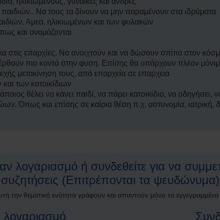
δια, ηλικιωμενους, γυναίκες και άνδρες
 παιδιών.. Να τους τα δίνουν να μην παραμένουν στα ιδρύματα
παιδιών, Αμεα, ηλικιωμένων και των φυλακών
όπως και ονομάζονται
α στις επαρχίες. Να ανοιχτούν και να δώσουν σπίτια στον κόσ
έρθουν πιο κοντά στην φυση. Επίσης θα υπάρχουν πλέον μόνιμο
νεχής μετακίνηση τους, από επαρχεία σε επαρχεια
και των κατοικίδιων
οιος θέλει να κάνει παιδί, να πάρει κατοικίδιο, να οδηγήσει, να
ν. Όπως και επίσης σε καίρια θέση π.χ. αστυνομία, ιατρική, δ
ν λογαριασμό ή συνδεθείτε για να συμμετ
συζητήσεις (Επιτρέπονται τα ψευδώνυμα)
υτή την θεματική ενότητα γράφουν και απαντούν μόνο τα εγγεγραμμένα
 λογαριασμό
Συνδ