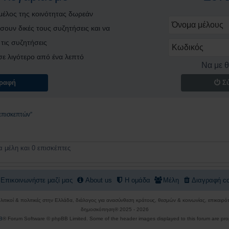
 μέλος της κοινότητας δωρεάν
σουν δικές τους συζητήσεις και να
τις συζητήσεις
ι σε λιγότερο από ένα λεπτό
Να με 
ραφή
Σ
επισκεπτών”
 μέλη και 0 επισκέπτες
Επικοινωνήστε μαζί μας
About us
Η ομάδα
Μέλη
Διαγραφή co
πολιτικοί & πολιτικές στην Ελλάδα, διάλογος για ανασύνθεση κράτους, θεσμών & κοινωνίας, επικαι
δημοσκόπηση® 2025 - 2026
B
® Forum Software © phpBB Limited. Some of the header images displayed to this forum are pro