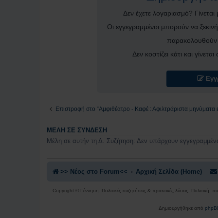
Δεν έχετε λογαριασμό? Γίνεται
Οι εγγεγραμμένοι μπορούν να ξεκινή
παρακολουθούν 
Δεν κοστίζει κάτι και γίνετα
Εγγ
Επιστροφή στο “Αμφιθέατρο - Καφέ : Αφιλτράριστα μηνύματα 
ΜΈΛΗ ΣΕ ΣΎΝΔΕΣΗ
Μέλη σε αυτήν τη Δ. Συζήτηση: Δεν υπάρχουν εγγεγραμμένα
>> Nέος στο Forum<<
Αρχική Σελίδα (Home)
Copyright © Γέννηση: Πολιτικές συζητήσεις & πρακτικές λύσεις. Πολιτική, 
Δημιουργήθηκε από
phpB