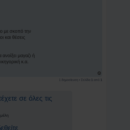
μο με σκοπό την
ι και θέσεις
 ανοίξει μαγαζι ή
ικηγορική κ.α.
Κ
ο
1 δημοσίευση • Σελίδα
1
από
1
ρ
υ
φ
ή
έχετε σε όλες τις
 μέλη
εθείτε