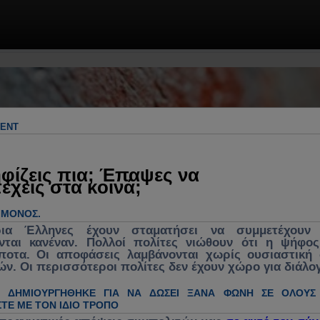
 & πρακτικές λύσεις. Πολιτική, πολιτικ
γος για ανασύνθεση κράτους, θεσμών &
λήματα, κυβέρνηση, νομοσχέδια, νέα, 
MENT
ενεργή συμμετοχή στα κοινά
φίζεις πια; Έπαψες να
έχεις στα κοινά;
Ο ΜΌΝΟΣ.
ρια Έλληνες έχουν σταματήσει να συμμετέχουν 
νται κανέναν. Πολλοί πολίτες νιώθουν ότι η ψήφο
ίποτα. Οι αποφάσεις λαμβάνονται χωρίς ουσιαστική
ών. Οι περισσότεροι πολίτες δεν έχουν χώρο για διάλο
Η ΔΗΜΙΟΥΡΓΉΘΗΚΕ ΓΙΑ ΝΑ ΔΏΣΕΙ ΞΑΝΆ ΦΩΝΉ ΣΕ ΌΛΟΥΣ
ΤΕ ΜΕ ΤΟΝ ΊΔΙΟ ΤΡΌΠΟ