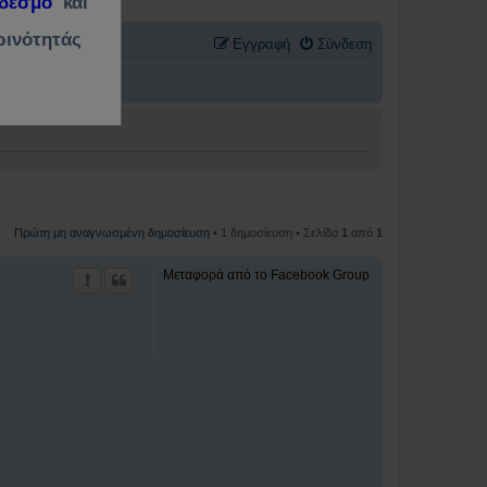
νδεσμο
και
ρινότητάς
Εγγραφή
Σύνδεση
Πρώτη μη αναγνωσμένη δημοσίευση
• 1 δημοσίευση • Σελίδα
1
από
1
Μεταφορά από το Facebook Group