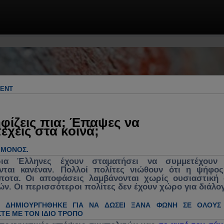
 & πρακτικές λύσεις. Πολιτική, πολιτικ
γος για ανασύνθεση κράτους, θεσμών &
λήματα, κυβέρνηση, νομοσχέδια, νέα, 
MENT
ενεργή συμμετοχή στα κοινά
φίζεις πια; Έπαψες να
έχεις στα κοινά;
Ο ΜΌΝΟΣ.
ρια Έλληνες έχουν σταματήσει να συμμετέχουν 
νται κανέναν. Πολλοί πολίτες νιώθουν ότι η ψήφο
ίποτα. Οι αποφάσεις λαμβάνονται χωρίς ουσιαστική
ών. Οι περισσότεροι πολίτες δεν έχουν χώρο για διάλο
Η ΔΗΜΙΟΥΡΓΉΘΗΚΕ ΓΙΑ ΝΑ ΔΏΣΕΙ ΞΑΝΆ ΦΩΝΉ ΣΕ ΌΛΟΥΣ
ΤΕ ΜΕ ΤΟΝ ΊΔΙΟ ΤΡΌΠΟ