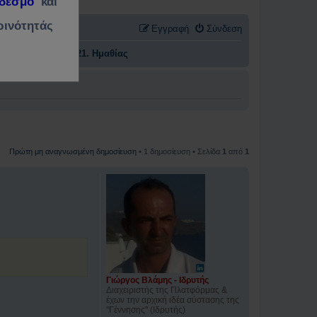
νδεσμο
και
ρινότητάς
Εγγραφή
Σύνδεση
ηση " ανά Νομό
21. Ημαθίας
Πρώτη μη αναγνωσμένη δημοσίευση
• 1 δημοσίευση • Σελίδα
1
από
1
Γιώργος Βλάμης - Ιδρυτής
Διαχειριστής της Πλατφόρμας &
έχων την αρχική ιδέα σύστασης της
"Γέννησης" (Ιδρυτής)