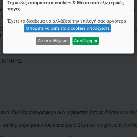
Τεχνικώς απαραίτητα cookies & Μέσα από εξωτερικές
πηγές
.
στοποιημένο μέλος, μπορείτε να επιλέξετε τον νομό σας και να
ή να γίνει θέμα συζήτησης.
Έχετε το δικαίωμα να αλλάξετε την επιλογή σας αργότερα.
Μπορείτε να δείτε ποιά cookies αποδέχεστε
ΣΤΟΠΟΙΗΜΕΝΑ ΜΕΛΗ ΝΟΜΟΥ ΗΡΑΚΛΕΙΟΥ ΚΡΗΤΗΣ", θα δει τις α
ι το link "Πιστοποιημένα Μέλη Νομού Ηρακλείου Κρήτης".
Δεν αποδέχομαι
Αποδέχομαι
Υ ΚΡΗΤΗΣ
μένο. Εκεί θα αναγράψουν οι Διαχειριστές όσους δεχτούν να είν
ι να δημιουργήσουν ένα καινούργιο θέμα και να γράψουν ό,τι θέ