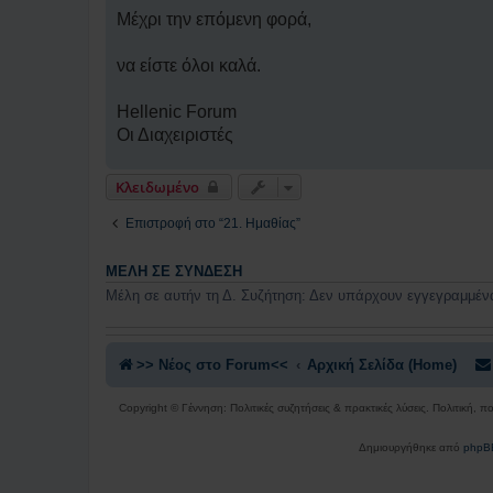
Μέχρι την επόμενη φορά,
να είστε όλοι καλά.
Hellenic Forum
Οι Διαχειριστές
Κλειδωμένο
Επιστροφή στο “21. Ημαθίας”
ΜΈΛΗ ΣΕ ΣΎΝΔΕΣΗ
Μέλη σε αυτήν τη Δ. Συζήτηση: Δεν υπάρχουν εγγεγραμμένα
>> Nέος στο Forum<<
Αρχική Σελίδα (Home)
Copyright © Γέννηση: Πολιτικές συζητήσεις & πρακτικές λύσεις. Πολιτική, 
Δημιουργήθηκε από
phpB