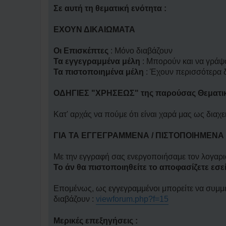
η
δ
Σε αυτή τη θεματική ενότητα :
η
μ
ο
ΕΧΟΥΝ ΔΙΚΑΙΩΜΑΤΑ
σ
ί
ε
Οι Επισκέπτες
: Μόνο διαβάζουν
υ
Τα εγγεγραμμένα μέλη
: Μπορούν και να γράψ
σ
η
Τα πιστοποιημένα μέλη
: Έχουν περισσότερα δ
ΟΔΗΓΙΕΣ "ΧΡΗΣΕΩΣ" της παρούσας Θεματικ
Κατ' αρχάς να πούμε ότι είναι χαρά μας ως διαχ
ΓΙΑ ΤΑ ΕΓΓΕΓΡΑΜΜΕΝΑ / ΠΙΣΤΟΠΟΙΗΜΕΝΑ
Με την εγγραφή σας ενεργοποιήσαμε τον λογαρι
Το άν θα πιστοποιηθείτε το αποφασίζετε εσεί
Επομένως, ως εγγεγραμμένοι μπορείτε να συμμετ
διαβάζουν :
viewforum.php?f=15
Μερικές επεξηγήσεις :