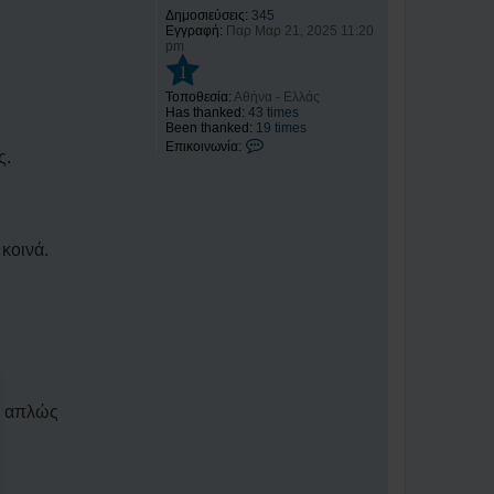
Δημοσιεύσεις:
345
Εγγραφή:
Παρ Μαρ 21, 2025 11:20
pm
1
Τοποθεσία:
Αθήνα - Ελλάς
Has thanked:
43 times
Been thanked:
19 times
Ε
Επικοινωνία:
ς.
π
ι
κ
ο
ι
ν
 κοινά.
ω
ν
ί
α
Γ
ι
ώ
ρ
γ
ο
ς
οι απλώς
Β
λ
ά
μ
η