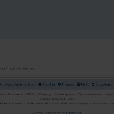
 μέλη και 0 επισκέπτες
Επικοινωνήστε μαζί μας
About us
Η ομάδα
Μέλη
Διαγραφή co
πολιτικοί & πολιτικές στην Ελλάδα, διάλογος για ανασύνθεση κράτους, θεσμών & κοινωνίας, επικαι
δημοσκόπηση® 2025 - 2026
B
® Forum Software © phpBB Limited. Some of the header images displayed to this forum are pro
Ελληνική μετάφραση από το
phpbbgr.com