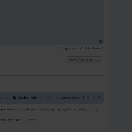
Κ
ο
1 δημοσίευση • Σελίδα
1
από
1
ρ
υ
φ
Μετάβαση σε
ή
okies
Cookie-Settings
Όλοι οι χρόνοι είναι
UTC+03:00
ρότητα, κοινωνικά προβλήματα, κυβέρνηση, νομοσχέδια, νέα, εκλογές, αποχή,
perty of the phpBB Limited