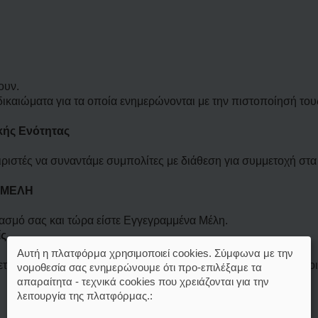
ουν.
ικαιώματα για τα οποία ενημερώνονται με την πιστοποίησή του
ής Ενότητας
ειριστές να συναντάμε συμπολίτες με διάθεση για συμμετοχή στα
 ΜΕΛΗ
ασμό σας και τώρα είστε Εγγεγραμμένα Μέλη.
ς.
Αυτή η πλατφόρμα χρησιμοποιεί cookies. Σύμφωνα με την
έχετε (να γράφετε) αρχικά μόνο εδώ , όταν οι μη εγγεγραμμέν
νομοθεσία σας ενημερώνουμε ότι προ-επιλέξαμε τα
απαραίτητα - τεχνικά cookies που χρειάζονται για την
λειτουργία της πλατφόρμας.: