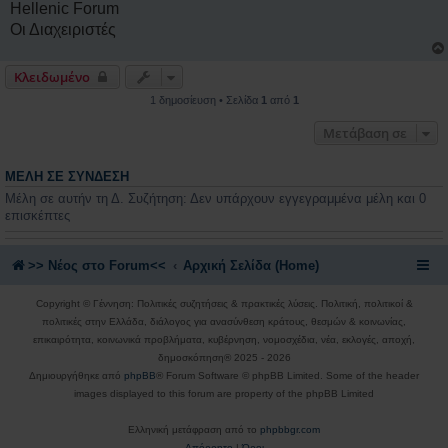
Hellenic Forum
Οι Διαχειριστές
Κλειδωμένο
1 δημοσίευση • Σελίδα
1
από
1
Μετάβαση σε
ΜΈΛΗ ΣΕ ΣΎΝΔΕΣΗ
Μέλη σε αυτήν τη Δ. Συζήτηση: Δεν υπάρχουν εγγεγραμμένα μέλη και 0
επισκέπτες
>> Nέος στο Forum<<
Αρχική Σελίδα (Home)
Copyright © Γέννηση: Πολιτικές συζητήσεις & πρακτικές λύσεις. Πολιτική, πολιτικοί &
πολιτικές στην Ελλάδα, διάλογος για ανασύνθεση κράτους, θεσμών & κοινωνίας,
επικαιρότητα, κοινωνικά προβλήματα, κυβέρνηση, νομοσχέδια, νέα, εκλογές, αποχή,
δημοσκόπηση® 2025 - 2026
Δημιουργήθηκε από
phpBB
® Forum Software © phpBB Limited. Some of the header
images displayed to this forum are property of the phpBB Limited
Ελληνική μετάφραση από το
phpbbgr.com
Απόρρητο
|
Όροι