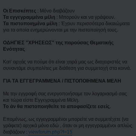
η
Οι Επισκέπτες
: Μόνο διαβάζουν
Τα εγγεγραμμένα μέλη
: Μπορούν και να γράψουν.
Τα πιστοποιημένα μέλη
: Έχουν περισσότερα δικαιώματα
για τα οποία ενημερώνονται με την πιστοποίησή τους.
ΟΔΗΓΙΕΣ "ΧΡΗΣΕΩΣ" της παρούσας Θεματικής
Ενότητας
Κατ' αρχάς να πούμε ότι είναι χαρά μας ως διαχειριστές να
συναντάμε συμπολίτες με διάθεση για συμμετοχή στα κοινά.
ΓΙΑ ΤΑ ΕΓΓΕΓΡΑΜΜΕΝΑ / ΠΙΣΤΟΠΟΙΗΜΕΝΑ ΜΕΛΗ
Με την εγγραφή σας ενεργοποιήσαμε τον λογαριασμό σας
και τώρα είστε Εγγεγραμμένα Μέλη.
Το άν θα πιστοποιηθείτε το αποφασίζετε εσείς.
Επομένως, ως εγγεγραμμένοι μπορείτε να συμμετέχετε (να
γράφετε) αρχικά μόνο εδώ , όταν οι μη εγγεγραμμένοι απλώς
διαβάζουν :
viewforum.php?f=15