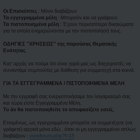
η
Οι Επισκέπτες
: Μόνο διαβάζουν
Τα εγγεγραμμένα μέλη
: Μπορούν και να γράψουν.
Τα πιστοποιημένα μέλη
: Έχουν περισσότερα δικαιώματα
για τα οποία ενημερώνονται με την πιστοποίησή τους.
ΟΔΗΓΙΕΣ "ΧΡΗΣΕΩΣ" της παρούσας Θεματικής
Ενότητας
Κατ' αρχάς να πούμε ότι είναι χαρά μας ως διαχειριστές να
συναντάμε συμπολίτες με διάθεση για συμμετοχή στα κοινά.
ΓΙΑ ΤΑ ΕΓΓΕΓΡΑΜΜΕΝΑ / ΠΙΣΤΟΠΟΙΗΜΕΝΑ ΜΕΛΗ
Με την εγγραφή σας ενεργοποιήσαμε τον λογαριασμό σας
και τώρα είστε Εγγεγραμμένα Μέλη.
Το άν θα πιστοποιηθείτε το αποφασίζετε εσείς.
Επομένως, ως εγγεγραμμένοι μπορείτε να συμμετέχετε (να
γράφετε) αρχικά μόνο εδώ , όταν οι μη εγγεγραμμένοι απλώς
διαβάζουν :
viewforum.php?f=15