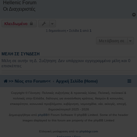
Hellenic Forum
Οι Διαχειριστές
Κλειδωμένο
1 δημοσίευση • Σελίδα
1
από
1
Μετάβαση σε
ΜΈΛΗ ΣΕ ΣΎΝΔΕΣΗ
Μέλη σε αυτήν τη Δ. Συζήτηση: Δεν υπάρχουν εγγεγραμμένα μέλη και 0
επισκέπτες
>> Nέος στο Forum<<
Αρχική Σελίδα (Home)
Copyright © Γέννηση: Πολιτικές συζητήσεις & πρακτικές λύσεις. Πολιτική, πολιτικοί &
πολιτικές στην Ελλάδα, διάλογος για ανασύνθεση κράτους, θεσμών & κοινωνίας,
επικαιρότητα, κοινωνικά προβλήματα, κυβέρνηση, νομοσχέδια, νέα, εκλογές, αποχή,
δημοσκόπηση® 2025 - 2026
Δημιουργήθηκε από
phpBB
® Forum Software © phpBB Limited. Some of the header
images displayed to this forum are property of the phpBB Limited
Ελληνική μετάφραση από το
phpbbgr.com
Απόρρητο
|
Όροι