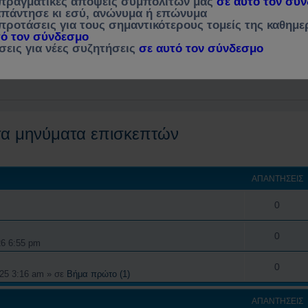
 πραγματικές απόψεις συμπολιτών μας
σε αυτό τον σύ
 απάντησε κι εσύ, ανώνυμα ή επώνυμα
προτάσεις για τους σημαντικότερους τομείς της καθημε
τοχής
Συχνές ερωτήσεις
mChat
τό τον σύνδεσμο
σεις για νέες συζητήσεις
σε αυτό τον σύνδεσμο
τήσεις
Γέννηση
ΑΙΘΟΥΣΑ ΕΠΙΣΚΕΠΤΩΝ Α & Β - Δημόσια Διαβούλευση, Ορισμοί & Επεξηγήσεις [Για τους επισκέπτες που δεν είναι μέλη της " Γέννηση " αλλά επιθυμούν να συμμετάσχουν στον διάλογο για τα θέματα που μας απασχολούν]
Αμφιθέατρο - Καφέ : Αφιλτράριστα μηνύματα επισκεπτών
στα μηνύματα επισκεπτών
 αναζήτηση
ΑΠΑΝΤΉΣΕΙΣ
0
0
26 6:55 pm
0
025 3:16 am
» σε
Βήμα πρώτο (1)
ΑΠΑΝΤΉΣΕΙΣ