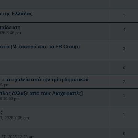
α της Ελλάδας"
1
κπαίδευση
4
026 3:46 pm
τια (Μεταφορά απο το FB Group)
3
0
στα σχολεία από την τρίτη δημοτικού.
2
03 pm
ίτλος άλλαξε από τους Διαχειριστές]
1
26 10:09 pm
ΗΣ
1
11, 2026 7:06 am
0
 27, 2025 12:26 am