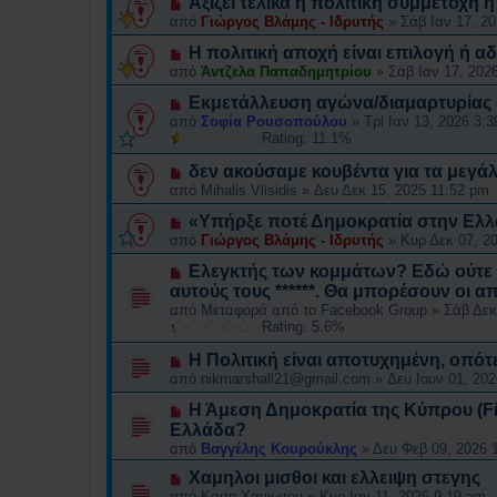
Αξίζει τελικά η πολιτική συμμετοχή 
από
Γιώργος Βλάμης - Ιδρυτής
»
Σάβ Ιαν 17, 2
Η πολιτική αποχή είναι επιλογή ή αδ
από
Άντζελα Παπαδημητρίου
»
Σάβ Ιαν 17, 202
Εκμετάλλευση αγώνα/διαμαρτυρίας 
από
Σοφία Ρουσοπούλου
»
Τρί Ιαν 13, 2026 3:
Rating: 11.1%
δεν ακούσαμε κουβέντα για τα μεγάλ
από
Mihalis Vlisidis
»
Δευ Δεκ 15, 2025 11:52 pm
«Υπήρξε ποτέ Δημοκρατία στην Ελλ
από
Γιώργος Βλάμης - Ιδρυτής
»
Κυρ Δεκ 07, 2
Eλεγκτής των κομμάτων? Εδώ ούτε τ
αυτούς τους ******. Θα μπορέσουν οι α
από
Μεταφορά από το Facebook Group
»
Σάβ Δεκ
Rating: 5.6%
Η Πολιτική είναι αποτυχημένη, οπό
από
nikmarshall21@gmail.com
»
Δευ Ιουν 01, 20
Η Άμεση Δημοκρατία της Κύπρου (Fi
Ελλάδα?
από
Βαγγέλης Κουρούκλης
»
Δευ Φεβ 09, 2026 
Χαμηλοι μισθοι και ελλειψη στεγης
από
Καιτη Χανιωτου
»
Κυρ Ιαν 11, 2026 9:19 am