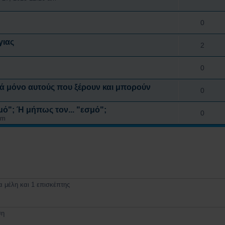
0
γιας
2
0
ά μόνο αυτούς που ξέρουν και μπορούν
0
μό"; Ή μήπως τον... "εσμό";
0
pm
 μέλη και 1 επισκέπτης
ση