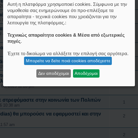
ή όλα είναι προκαθορισμένα
1
Αυτή η πλατφόρμα χρησιμοποιεί cookies. Σύμφωνα με την
026 8:12 am
νομοθεσία σας ενημερώνουμε ότι προ-επιλέξαμε τα
ιέξοδος;
απαραίτητα - τεχνικά cookies που χρειάζονται για την
0
6 8:15 am
λειτουργία της πλατφόρμας.:
από επιτήδειους
1
39 am
Τεχνικώς απαραίτητα cookies & Μέσα από εξωτερικές
πηγές
.
α οικονομικά συμφέροντα..
0
Έχετε το δικαίωμα να αλλάξετε την επιλογή σας αργότερα.
Μπορείτε να δείτε ποιά cookies αποδέχεστε
άδα;»
0
025 12:05 am
Δεν αποδέχομαι
Αποδέχομαι
α δικαστήρια δεν μπορούν να τους ελέγξουν
4
πλοί
 06, 2025 11:28 pm
τε στρεφόμαστε στην κοινωνία των Πολιτών
1
26 10:38 am
dias) θα μπορούσε να εφαρμοστεί και στην
2
11:57 am
2