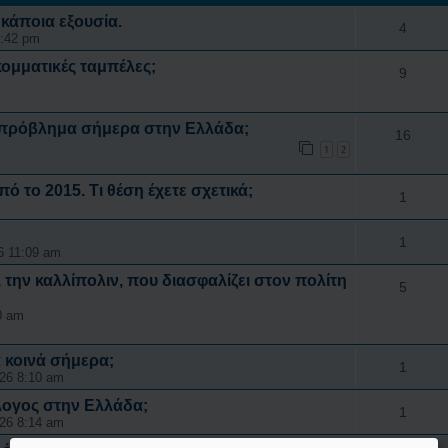
 κάποια εξουσία.
4
1:42 pm
κομματικές ταμπέλες;
9
ό πρόβλημα σήμερα στην Ελλάδα;
16
1
2
πό το 2015. Τι θέση έχετε σχετικά;
1
1
6 11:09 am
, την καλλίπολιν, που διασφαλίζει στον πολίτη
5
0 am
α κοινά σήμερα;
1
026 8:10 am
λογος στην Ελλάδα;
1
026 8:14 am