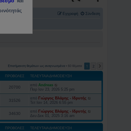
νδεσμο
και
ρινότητάς
Εγγραφή
Σύνδεση
1
2
Επόμενη
Επισήμανση θεμάτων ως αναγνωσμένα
• 60 θέματα
ΠΡΟΒΟΛΈΣ
ΤΕΛΕΥΤΑΊΑ ΔΗΜΟΣΊΕΥΣΗ
από
Andreas
20700
Παρ Ιαν 23, 2026 5:25 pm
από
Γιώργος Βλάμης - Ιδρυτής
31526
Τετ Ιαν 14, 2026 6:55 pm
από
Γιώργος Βλάμης - Ιδρυτής
34630
Δευ Δεκ 01, 2025 3:16 am
ΠΡΟΒΟΛΈΣ
ΤΕΛΕΥΤΑΊΑ ΔΗΜΟΣΊΕΥΣΗ