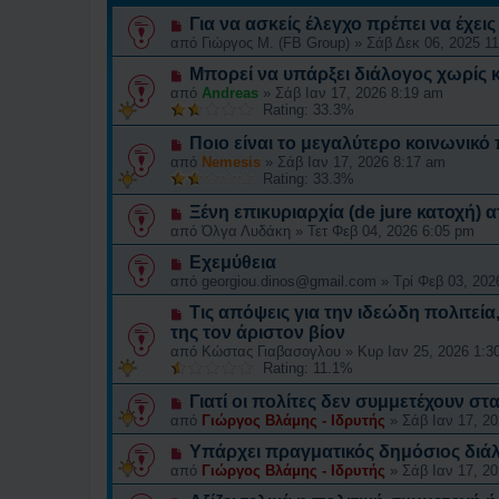
Για να ασκείς έλεγχο πρέπει να έχεις
από
Γιώργος Μ. (FB Group)
»
Σάβ Δεκ 06, 2025 1
Μπορεί να υπάρξει διάλογος χωρίς 
από
Andreas
»
Σάβ Ιαν 17, 2026 8:19 am
Rating: 33.3%
Ποιο είναι το μεγαλύτερο κοινωνικ
από
Nemesis
»
Σάβ Ιαν 17, 2026 8:17 am
Rating: 33.3%
Ξένη επικυριαρχία (de jure κατοχή) α
από
Όλγα Λυδάκη
»
Τετ Φεβ 04, 2026 6:05 pm
Εχεμύθεια
από
georgiou.dinos@gmail.com
»
Τρί Φεβ 03, 202
Τις απόψεις για την ιδεώδη πολιτεία
της τον άριστον βίον
από
Κώστας Γιαβασογλου
»
Κυρ Ιαν 25, 2026 1:3
Rating: 11.1%
Γιατί οι πολίτες δεν συμμετέχουν στ
από
Γιώργος Βλάμης - Ιδρυτής
»
Σάβ Ιαν 17, 2
Υπάρχει πραγματικός δημόσιος διά
από
Γιώργος Βλάμης - Ιδρυτής
»
Σάβ Ιαν 17, 2