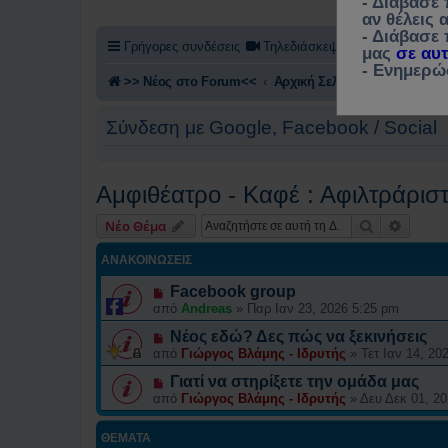
- Διάβασε
αν θέλεις
- Διάβασε 
Γρήγορες συνδέσεις
Τηλεδιάσκεψη
Αίτηση συμμε
μας
σε αυ
- Eνημερώ
>> Nέος στο Forum<<
Αρχική Σελίδα (Home)
Συζη
Σύνδεση με Google, Facebook / Social
Αμφιθέατρο - Καφέ : Αφιλτράρι
Αναζήτηση
Ειδική
Νέο Θέμα
ΑΝΑΚΟΙΝΏΣΕΙΣ
Facebook group
από
Andreas
»
Παρ Ιαν 23, 2026 5:25 pm
Νέος εδώ? Δες πώς να ξεκινήσεις
από
Γιώργος Βλάμης - Ιδρυτής
»
Τετ Ιαν 14, 20
Γιατί να στηρίξετε την ομάδα μας
από
Γιώργος Βλάμης - Ιδρυτής
»
Δευ Δεκ 01, 2
ΘΈΜΑΤΑ