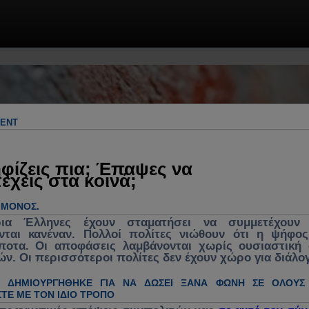
 & πρακτικές λύσεις. Πολιτική, πολιτικ
γος για ανασύνθεση κράτους, θεσμών &
λήματα, κυβέρνηση, νομοσχέδια, νέα, 
MENT
ενεργή συμμετοχή στα κοινά
φίζεις πια; Έπαψες να
έχεις στα κοινά;
Ο ΜΌΝΟΣ.
ρια Έλληνες έχουν σταματήσει να συμμετέχουν 
νται κανέναν. Πολλοί πολίτες νιώθουν ότι η ψήφο
ίποτα. Οι αποφάσεις λαμβάνονται χωρίς ουσιαστική
ών. Οι περισσότεροι πολίτες δεν έχουν χώρο για διάλο
Η ΔΗΜΙΟΥΡΓΉΘΗΚΕ ΓΙΑ ΝΑ ΔΏΣΕΙ ΞΑΝΆ ΦΩΝΉ ΣΕ ΌΛΟΥΣ
ΤΕ ΜΕ ΤΟΝ ΊΔΙΟ ΤΡΌΠΟ