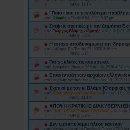
Rating: 11.1%
"Ποιο είναι το μεγαλύτερο πρόβλημ
από
Φιλικός
»
Τετ Φεβ 04, 2026 3:07 pm
Σκέψεις σχετικές με την Δημόσια Ε
από
Γιώργος Βλάμης - Ιδρυτής
»
Κυρ Φεβ 01, 2
Rating: 5.6%
H αποχη αποδυναμωνει την δημοκρα
από
Λάζαρος Γ
»
Τετ Ιαν 21, 2026 3:16 pm
Rating: 5.6%
Για τις κλίκες τις κομματικές
από
Μαυράκης Νικος
»
Σάβ Ιαν 24, 2026 4:37 am
Επανένταξη των αρχαίων ελληνικών 
από
Μιχάλης Αρτοπουλος
»
Παρ Δεκ 19, 2025 11:
Σχετικά με τον κ. Βλάμη [Ο αρχικός τ
από
Ντίνα Αναγνωστοπούλου
»
Κυρ Ιαν 11, 20
Rating: 11.1%
ΑΠΟΨΗ ΚΡΑΤΙΚΗΣ ΔΙΑΚΥΒΕΡΝΗΣ
από
ΓΙΩΡΓΟΣ ΑΛΕΞΑΝΔΡΟΠΟΥΛΟΣ
»
Κυρ Ιαν 
Rating: 5.6%
Δεν εμπιστεύομαι πλεον κανέναν
από
Μεταφορά από το Facebook Group
»
Σάβ Δεκ