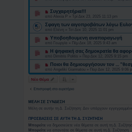
Συγχαρητήρια!!!
από
Alexia P
»
Τρί Δεκ 23, 2025 11:13 pm
Σφαγη των αιγοπροβάτων λόγω Ευλο
από
Ελένη
»
Τετ Δεκ 10, 2025 11:01 pm
Υποβοηθουμενη αναπαραγωγή
από
Γεωργία
»
Πέμ Δεκ 18, 2025 9:43 am
Η ψηφιακή σας δημοκρατία θα αφορ
από
Dimitris Politis
»
Παρ Δεκ 12, 2025 9:15 pm
Ποιοι θα δημιουργήσουν τον ... "θεσ
από
Angeliki Giannatou
»
Παρ Δεκ 12, 2025 9:06 
Νέο Θέμα
Επιστροφή στο ευρετήριο
ΜΈΛΗ ΣΕ ΣΎΝΔΕΣΗ
Μέλη σε αυτήν τη Δ. Συζήτηση: Δεν υπάρχουν εγγεγραμμένα
ΠΡΟΣΒΆΣΕΙΣ ΣΕ ΑΥΤΉ ΤΗ Δ. ΣΥΖΉΤΗΣΗ
Μπορείτε
να δημοσιεύετε νέα θέματα σε αυτή τη Δ. Συζήτη
Μπορείτε
να απαντάτε σε θέματα σε αυτή τη Δ. Συζήτηση