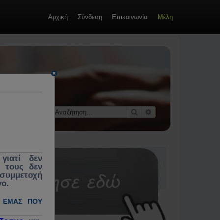
Αρχική
Σύνδεση
Επικοινωνία
Μέλη
οί &
 κοινωνίας,
εκλογές,
Αναζήτηση
Ειδική αναζήτηση
γιατί δεν
ς τους δεν
 συμμετοχή
γο.
 ΕΜΆΣ ΠΟΥ