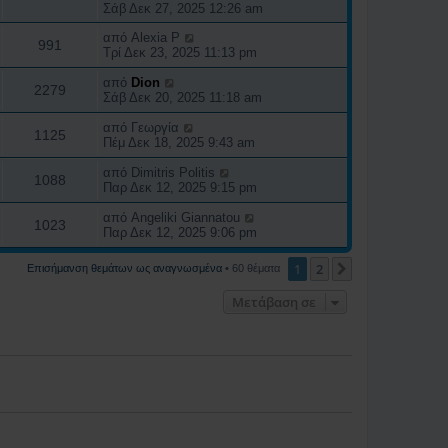
Σάβ Δεκ 27, 2025 12:26 am
από
Alexia P
991
Τρί Δεκ 23, 2025 11:13 pm
από
Dion
2279
Σάβ Δεκ 20, 2025 11:18 am
από
Γεωργία
1125
Πέμ Δεκ 18, 2025 9:43 am
από
Dimitris Politis
1088
Παρ Δεκ 12, 2025 9:15 pm
από
Angeliki Giannatou
1023
Παρ Δεκ 12, 2025 9:06 pm
1
2
Επόμενη
Επισήμανση θεμάτων ως αναγνωσμένα
• 60 θέματα
Μετάβαση σε