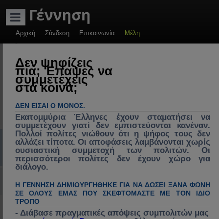
ADVERTISEMENT
Αρχική
Σύνδεση
Επικοινωνία
Μέλη
-
Γέννηση: Πολιτικές
Δεν ψηφίζεις
πια; Έπαψες να
συζητήσεις &
συμμετέχεις
στα κοινά;
πρακτικές λύσεις.
Πολιτική, πολιτικοί
ΔΕΝ ΕΊΣΑΙ Ο ΜΌΝΟΣ.
& πολιτικές στην
Εκατομμύρια Έλληνες έχουν σταματήσει να
συμμετέχουν γιατί δεν εμπιστεύονται κανέναν.
Ελλάδα, διάλογος
Πολλοί πολίτες νιώθουν ότι η ψήφος τους δεν
Συχνές ερωτήσεις
mChat
Εγγραφή
Σύνδεση
αλλάζει τίποτα. Οι αποφάσεις λαμβάνονται χωρίς
για ανασύνθεση
ουσιαστική συμμετοχή των πολιτών. Οι
κράτους, θεσμών &
Α
>> Nέος στο Forum<<
Αρχική Σελίδα (Home)
Συζητήσεις
Γέννηση
Πιστοποιημένα & εγγεγραμμένα μέλη της " Γέννηση " ανά Νομό
19. Πέλλας
περισσότεροι πολίτες δεν έχουν χώρο για
διάλογο.
κοινωνίας,
ν
Σύνδεση με Google, Facebook / Social
επικαιρότητα,
α
Η ΓΕΝΝΗΣΗ ΔΗΜΙΟΥΡΓΉΘΗΚΕ ΓΙΑ ΝΑ ΔΏΣΕΙ ΞΑΝΆ ΦΩΝΉ
ΣΕ ΌΛΟΥΣ ΕΜΆΣ ΠΟΥ ΣΚΕΦΤΌΜΑΣΤΕ ΜΕ ΤΟΝ ΊΔΙΟ
κοινωνικά
ζ
ΤΡΌΠΟ
19. Πέλλας
προβλήματα,
- Διάβασε πραγματικές απόψεις συμπολιτών μας
ή