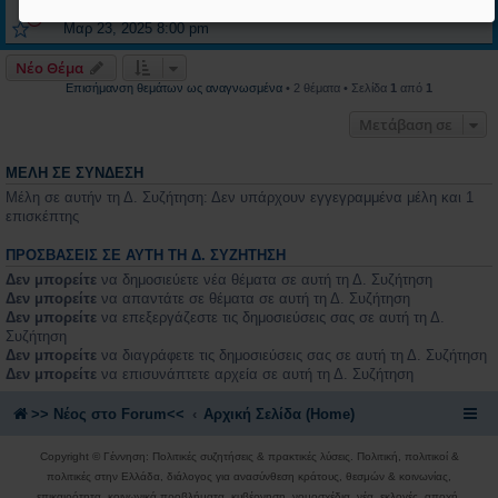
Τελευταία δημοσίευση από
Γιώργος Βλάμης - Ιδρυτής
«
Κυρ
Μαρ 23, 2025 8:00 pm
Νέο Θέμα
Επισήμανση θεμάτων ως αναγνωσμένα
• 2 θέματα • Σελίδα
1
από
1
Μετάβαση σε
ΜΈΛΗ ΣΕ ΣΎΝΔΕΣΗ
Μέλη σε αυτήν τη Δ. Συζήτηση: Δεν υπάρχουν εγγεγραμμένα μέλη και 1
επισκέπτης
ΠΡΟΣΒΆΣΕΙΣ ΣΕ ΑΥΤΉ ΤΗ Δ. ΣΥΖΉΤΗΣΗ
Δεν μπορείτε
να δημοσιεύετε νέα θέματα σε αυτή τη Δ. Συζήτηση
Δεν μπορείτε
να απαντάτε σε θέματα σε αυτή τη Δ. Συζήτηση
Δεν μπορείτε
να επεξεργάζεστε τις δημοσιεύσεις σας σε αυτή τη Δ.
Συζήτηση
Δεν μπορείτε
να διαγράφετε τις δημοσιεύσεις σας σε αυτή τη Δ. Συζήτηση
Δεν μπορείτε
να επισυνάπτετε αρχεία σε αυτή τη Δ. Συζήτηση
>> Nέος στο Forum<<
Αρχική Σελίδα (Home)
Copyright © Γέννηση: Πολιτικές συζητήσεις & πρακτικές λύσεις. Πολιτική, πολιτικοί &
πολιτικές στην Ελλάδα, διάλογος για ανασύνθεση κράτους, θεσμών & κοινωνίας,
επικαιρότητα, κοινωνικά προβλήματα, κυβέρνηση, νομοσχέδια, νέα, εκλογές, αποχή,