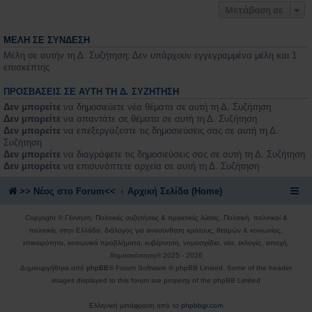
Μετάβαση σε
ΜΈΛΗ ΣΕ ΣΎΝΔΕΣΗ
Μέλη σε αυτήν τη Δ. Συζήτηση: Δεν υπάρχουν εγγεγραμμένα μέλη και 1
επισκέπτης
ΠΡΟΣΒΆΣΕΙΣ ΣΕ ΑΥΤΉ ΤΗ Δ. ΣΥΖΉΤΗΣΗ
Δεν μπορείτε
να δημοσιεύετε νέα θέματα σε αυτή τη Δ. Συζήτηση
Δεν μπορείτε
να απαντάτε σε θέματα σε αυτή τη Δ. Συζήτηση
Δεν μπορείτε
να επεξεργάζεστε τις δημοσιεύσεις σας σε αυτή τη Δ.
Συζήτηση
Δεν μπορείτε
να διαγράφετε τις δημοσιεύσεις σας σε αυτή τη Δ. Συζήτηση
Δεν μπορείτε
να επισυνάπτετε αρχεία σε αυτή τη Δ. Συζήτηση
>> Nέος στο Forum<<
Αρχική Σελίδα (Home)
Copyright © Γέννηση: Πολιτικές συζητήσεις & πρακτικές λύσεις. Πολιτική, πολιτικοί &
πολιτικές στην Ελλάδα, διάλογος για ανασύνθεση κράτους, θεσμών & κοινωνίας,
επικαιρότητα, κοινωνικά προβλήματα, κυβέρνηση, νομοσχέδια, νέα, εκλογές, αποχή,
δημοσκόπηση® 2025 - 2026
Δημιουργήθηκε από
phpBB
® Forum Software © phpBB Limited. Some of the header
images displayed to this forum are property of the phpBB Limited
Ελληνική μετάφραση από το
phpbbgr.com