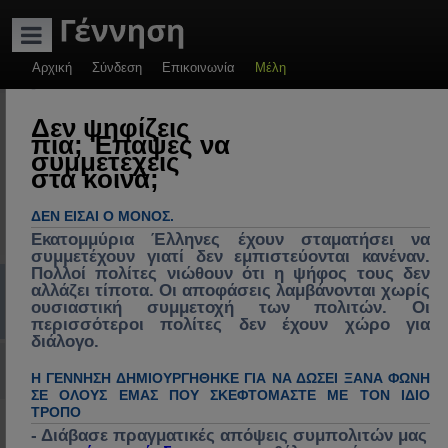
ADVERTISEMENT
Αρχική
Σύνδεση
Επικοινωνία
Μέλη
-
Γέννηση: Πολιτικές
Δεν ψηφίζεις
πια; Έπαψες να
συζητήσεις &
συμμετέχεις
στα κοινά;
πρακτικές λύσεις.
Πολιτική, πολιτικοί
ΔΕΝ ΕΊΣΑΙ Ο ΜΌΝΟΣ.
& πολιτικές στην
Εκατομμύρια Έλληνες έχουν σταματήσει να
συμμετέχουν γιατί δεν εμπιστεύονται κανέναν.
Ελλάδα, διάλογος
Πολλοί πολίτες νιώθουν ότι η ψήφος τους δεν
Συχνές ερωτήσεις
mChat
Εγγραφή
Σύνδεση
αλλάζει τίποτα. Οι αποφάσεις λαμβάνονται χωρίς
για ανασύνθεση
ουσιαστική συμμετοχή των πολιτών. Οι
κράτους, θεσμών &
Α
>> Nέος στο Forum<<
Αρχική Σελίδα (Home)
Συζητήσεις
Γέννηση
Πιστοποιημένα & εγγεγραμμένα μέλη της " Γέννηση " ανά Νομό
περισσότεροι πολίτες δεν έχουν χώρο για
διάλογο.
κοινωνίας,
ν
Σύνδεση με Google, Facebook / Social
επικαιρότητα,
α
Η ΓΕΝΝΗΣΗ ΔΗΜΙΟΥΡΓΉΘΗΚΕ ΓΙΑ ΝΑ ΔΏΣΕΙ ΞΑΝΆ ΦΩΝΉ
ΣΕ ΌΛΟΥΣ ΕΜΆΣ ΠΟΥ ΣΚΕΦΤΌΜΑΣΤΕ ΜΕ ΤΟΝ ΊΔΙΟ
κοινωνικά
ζ
ΤΡΌΠΟ
Πιστοποιημένα & εγγεγραμμένα μέλη της
προβλήματα,
- Διάβασε πραγματικές απόψεις συμπολιτών μας
ή