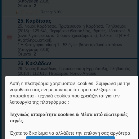
(Απογραφή 2018).
Θέματα:
2
Rating: 6.9%
25. Καρδίτσας
25. Νομός Καρδίτσας, Πρωτεύουσα η Καρδίτσα, Πληθυσμός
(2018) : 129.541, Περιφέρεια Θεσσαλίας, Ιδρυτές - Ιδρύτριες: 5
(είναι λιγότεροι κατά -3 όσων χρειαζόμαστε), Τελικοί : 8 (4 + 4
Αναπληρωματικοί).
* Η Κατηγοριοποίηση 1 - 53 έγινε βάσει αριθμού κατοίκων
(Απογραφή 2018).
Θέματα:
2
26. Κυκλάδων
26. Νομός Κυκλάδων, Πρωτεύουσα η Ερμούπολη, Πληθυσμός
(2018) : 112.615, Περιφέρεια Νοτίου Αιγαίου
Ιδρυτές - Ιδρύτριες :
Αυτή η πλατφόρμα χρησιμοποιεί cookies. Σύμφωνα με την
νομοθεσία σας ενημερώνουμε ότι προ-επιλέξαμε τα
1.:
Δημήτρης Μπεγλέρης
απαραίτητα - τεχνικά cookies που χρειάζονται για την
ΠΙΣΤΟΠΟΙΗΜΕΝΑ ΜΕΛΗ ΝΟΜΟΥ ΚΥΚΛΑΔΩΝ
λειτουργία της πλατφόρμας.:
1.:
Muppetshow
04.05.2025 ΝΗΣΟΣ ΚΕΑ
Τεχνικώς απαραίτητα cookies & Μέσα από εξωτερικές
* Η Κατηγοριοποίηση 1 - 51 έγινε βάσει αριθμού κατοίκων
πηγές
.
(Απογραφή 2018).
Θέματα:
2
Έχετε το δικαίωμα να αλλάξετε την επιλογή σας αργότερα.
Rating: 6.9%